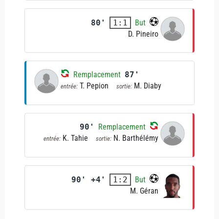
80'
But
1:1
D. Pineiro
Remplacement
87'
T. Pepion
M. Diaby
entrée:
sortie:
90'
Remplacement
K. Tahie
N. Barthélémy
entrée:
sortie:
90' +4'
But
1:2
M. Géran