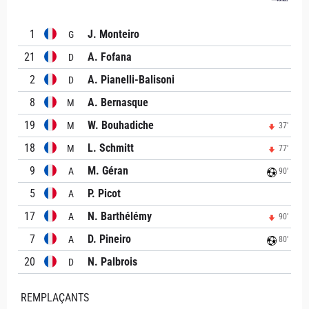
1
J. Monteiro
G
21
A. Fofana
D
2
A. Pianelli-Balisoni
D
8
A. Bernasque
M
19
W. Bouhadiche
M
37'
18
L. Schmitt
M
77'
9
M. Géran
A
90'
5
P. Picot
A
17
N. Barthélémy
A
90'
7
D. Pineiro
A
80'
20
N. Palbrois
D
REMPLAÇANTS