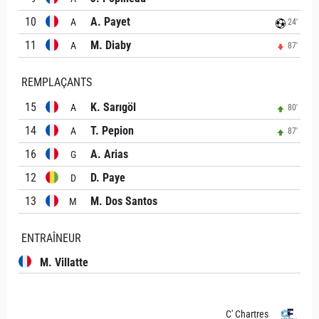
10
A. Payet
A
24'
11
M. Diaby
A
87'
REMPLAÇANTS
15
K. Sarıgöl
A
80'
14
T. Pepion
A
87'
16
A. Arias
G
12
D. Paye
D
13
M. Dos Santos
M
ENTRAÎNEUR
M. Villatte
C' Chartres