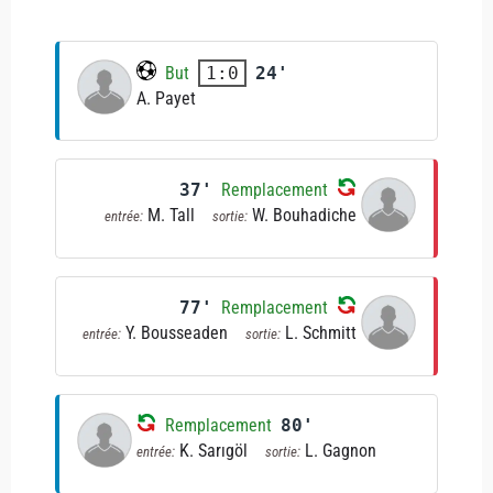
But
24'
1:0
A. Payet
37'
Remplacement
M. Tall
W. Bouhadiche
entrée:
sortie:
77'
Remplacement
Y. Bousseaden
L. Schmitt
entrée:
sortie:
Remplacement
80'
K. Sarıgöl
L. Gagnon
entrée:
sortie: