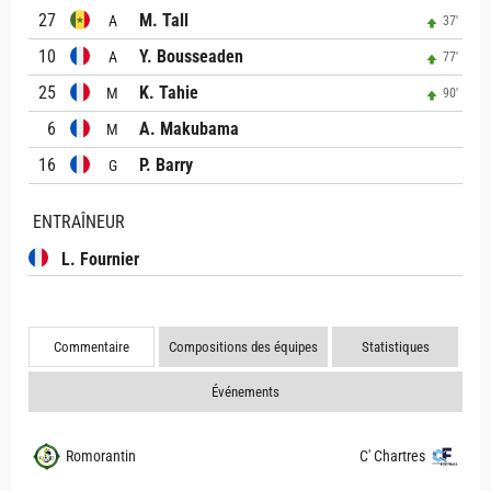
27
M. Tall
A
37'
10
Y. Bousseaden
A
77'
25
K. Tahie
M
90'
6
A. Makubama
M
16
P. Barry
G
ENTRAÎNEUR
L. Fournier
Commentaire
Compositions des équipes
Statistiques
Événements
Romorantin
C' Chartres