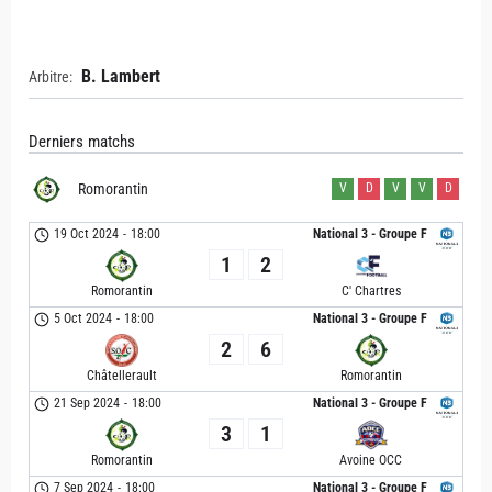
B. Lambert
Arbitre:
Derniers matchs
Romorantin
V
D
V
V
D
19 Oct 2024
-
18:00
National 3 - Groupe F
1
2
Romorantin
C' Chartres
5 Oct 2024
-
18:00
National 3 - Groupe F
2
6
Châtellerault
Romorantin
21 Sep 2024
-
18:00
National 3 - Groupe F
3
1
Romorantin
Avoine OCC
7 Sep 2024
-
18:00
National 3 - Groupe F