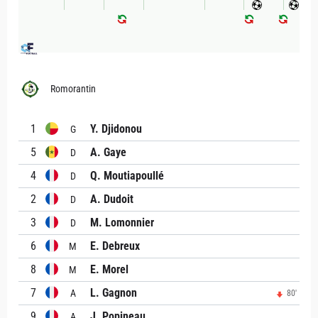
Romorantin
1
Y. Djidonou
G
5
A. Gaye
D
4
Q. Moutiapoullé
D
2
A. Dudoit
D
3
M. Lomonnier
D
6
E. Debreux
M
8
E. Morel
M
7
L. Gagnon
A
80'
9
J. Popineau
A