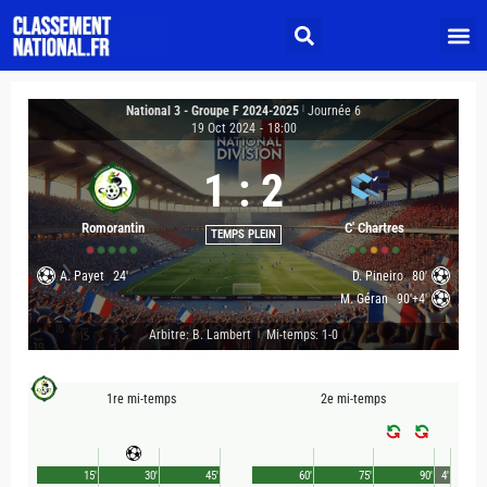
National 3 - Groupe F 2024-2025
|
Journée 6
19 Oct 2024
-
18:00
1
:
2
Romorantin
C' Chartres
TEMPS PLEIN
A. Payet
24'
D. Pineiro
80'
M. Géran
90'+4'
Arbitre: B. Lambert
Mi-temps: 1-0
|
1re mi-temps
2e mi-temps
15'
30'
45'
60'
75'
90'
4'