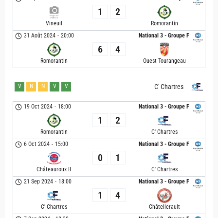
1
2
Vineuil
Romorantin
31 Août 2024
-
20:00
National 3 - Groupe F
6
4
Romorantin
Ouest Tourangeau
V
N
N
V
V
C' Chartres
19 Oct 2024
-
18:00
National 3 - Groupe F
1
2
Romorantin
C' Chartres
6 Oct 2024
-
15:00
National 3 - Groupe F
0
1
Châteauroux II
C' Chartres
21 Sep 2024
-
18:00
National 3 - Groupe F
1
4
C' Chartres
Châtellerault