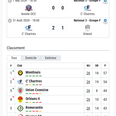
7 Sep 2024
-
18:30
National 3 - Groupe F
0
0
Avoine OCC
C' Chartres
31 Août 2024
-
18:00
National 3 - Groupe F
2
1
C' Chartres
Vineuil
Classement
Tous
Domicile
Extérieur
#
Club
MJ
DB
P
▲
Montlouis
1
26
16
57
▼
C' Chartres
2
26
19
54
▲
Union Cosnoise
3
26
4
44
▼
Orléans II
4
26
10
43
Romorantin
5
26
14
43