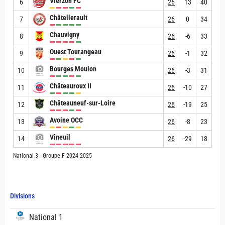
Vierzon FC
6
26
13
40
Châtellerault
7
26
0
34
Chauvigny
8
26
-6
33
Ouest Tourangeau
9
26
-1
32
Bourges Moulon
10
26
-3
31
Châteauroux II
11
26
-10
27
Châteauneuf-sur-Loire
12
26
-19
25
Avoine OCC
13
26
-8
23
Vineuil
14
26
-29
18
National 3 - Groupe F 2024-2025
Divisions
National 1