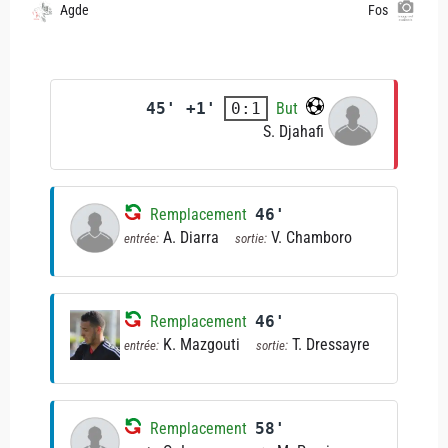
Agde
Fos
45' +1'
But
0:1
S. Djahafi
Remplacement
46'
A. Diarra
V. Chamboro
entrée:
sortie:
Remplacement
46'
K. Mazgouti
T. Dressayre
entrée:
sortie:
Remplacement
58'