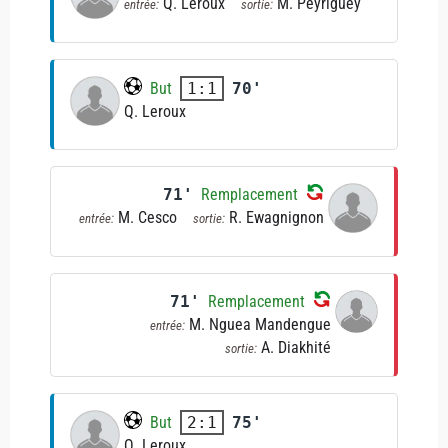
Q. Leroux
M. Peyriguey
entrée:
sortie:
But
70'
1:1
Q. Leroux
71'
Remplacement
M. Cesco
R. Ewagnignon
entrée:
sortie:
71'
Remplacement
M. Nguea Mandengue
entrée:
A. Diakhité
sortie:
But
75'
2:1
Q. Leroux