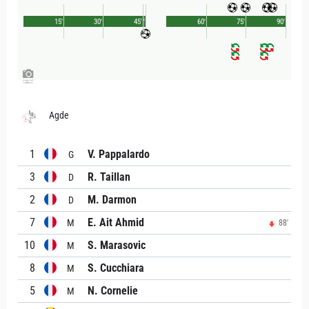
15'
30'
45'
1'
60'
75'
90'
Agde
1
V. Pappalardo
G
3
R. Taillan
D
2
M. Darmon
D
7
E. Ait Ahmid
M
88'
10
S. Marasovic
M
8
S. Cucchiara
M
5
N. Cornelie
M