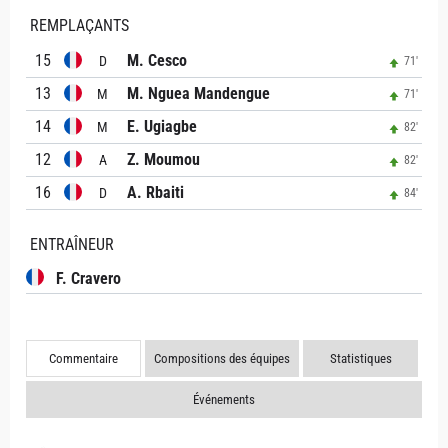
REMPLAÇANTS
15
M. Cesco
D
71'
13
M. Nguea Mandengue
M
71'
14
E. Ugiagbe
M
82'
12
Z. Moumou
A
82'
16
A. Rbaiti
D
84'
ENTRAÎNEUR
F. Cravero
Commentaire
Compositions des équipes
Statistiques
Événements