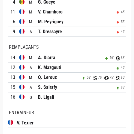
4
G. Gueye
M
11
V. Chamboro
M
46'
6
M. Peyriguey
M
58'
9
T. Dressayre
A
46'
REMPLAÇANTS
14
A. Diarra
M
46'
83'
12
K. Mazgouti
A
46'
13
Q. Leroux
M
58'
70'
75'
85'
15
S. Sairafy
A
88'
16
B. Ligali
G
ENTRAÎNEUR
V. Texier