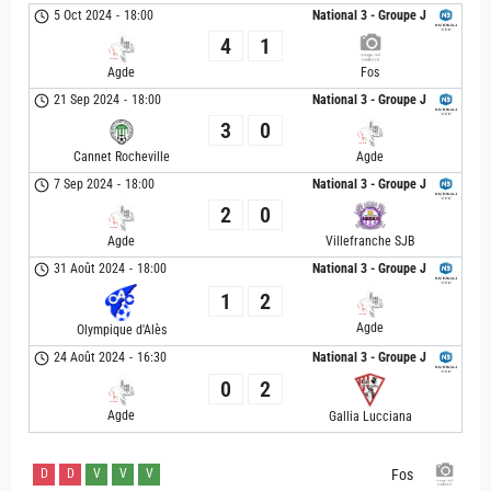
5 Oct 2024
-
18:00
National 3 - Groupe J
4
1
Agde
Fos
21 Sep 2024
-
18:00
National 3 - Groupe J
3
0
Cannet Rocheville
Agde
7 Sep 2024
-
18:00
National 3 - Groupe J
2
0
Agde
Villefranche SJB
31 Août 2024
-
18:00
National 3 - Groupe J
1
2
Agde
Olympique d'Alès
24 Août 2024
-
16:30
National 3 - Groupe J
0
2
Agde
Gallia Lucciana
D
D
V
V
V
Fos