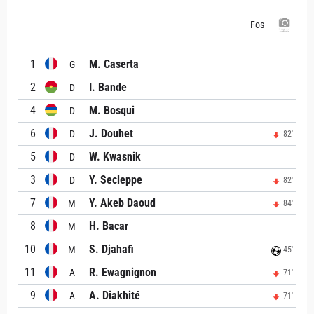
Fos
1
M. Caserta
G
2
I. Bande
D
4
M. Bosqui
D
6
J. Douhet
D
82'
5
W. Kwasnik
D
3
Y. Secleppe
D
82'
7
Y. Akeb Daoud
M
84'
8
H. Bacar
M
10
S. Djahafi
M
45'
11
R. Ewagnignon
A
71'
9
A. Diakhité
A
71'