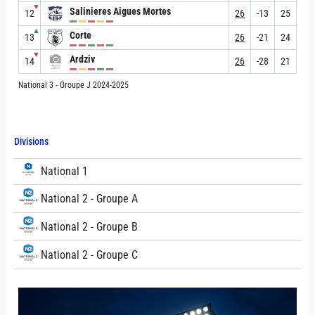
▼
Salinieres Aigues Mortes
12
26
-13
25
▲
Corte
13
26
-21
24
▼
Ardziv
14
26
-28
21
National 3 - Groupe J 2024-2025
Divisions
National 1
National 2 - Groupe A
National 2 - Groupe B
National 2 - Groupe C