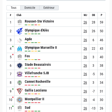
Tous
Domicile
Extérieur
#
Club
MJ
DB
P
Rousset-Ste Victoire
1
26
28
59
Olympique d'Alès
2
26
26
50
Agde
3
26
6
46
▲
Olympique Marseille II
4
26
22
43
▼
Fos
5
26
3
40
Stade Beaucairois
6
26
3
38
Villefranche SJB
7
26
-5
36
Cannet Rocheville
8
26
3
34
▲
Gallia Lucciana
9
26
-7
31
▼
Montpellier II
10
26
-4
30
▲
Sud
11
26
-13
26