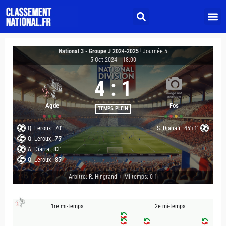
National 3 - Groupe J 2024-2025
|
Journée 5
5 Oct 2024
-
18:00
4
:
1
Agde
Fos
TEMPS PLEIN
Q. Leroux
70'
S. Djahafi
45'+1'
Q. Leroux
75'
A. Diarra
83'
Q. Leroux
85'
Arbitre: R. Hingrand
Mi-temps: 0-1
|
1re mi-temps
2e mi-temps