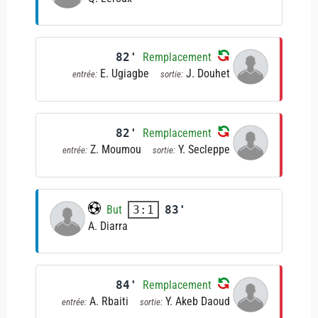
82'
Remplacement
E. Ugiagbe
J. Douhet
entrée:
sortie:
82'
Remplacement
Z. Moumou
Y. Secleppe
entrée:
sortie:
But
83'
3:1
A. Diarra
84'
Remplacement
A. Rbaiti
Y. Akeb Daoud
entrée:
sortie: