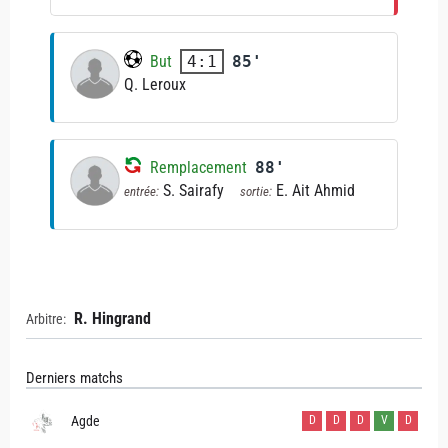
But
85'
4:1
Q. Leroux
Remplacement
88'
S. Sairafy
E. Ait Ahmid
entrée:
sortie:
R. Hingrand
Arbitre:
Derniers matchs
Agde
D
D
D
V
D