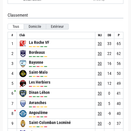
Classement
Tous
Domicile
Extérieur
#
Club
MJ
DB
P
La Roche VF
1
30
33
65
Bordeaux
2
30
22
62
Bayonne
3
30
16
56
Saint-Malo
4
30
14
50
Les Herbiers
5
30
12
49
▲
Dinan Léhon
6
30
0
41
Avranches
7
30
5
40
▼
Angoulême
8
30
-9
40
Saint-Colomban Locminé
9
30
-3
37