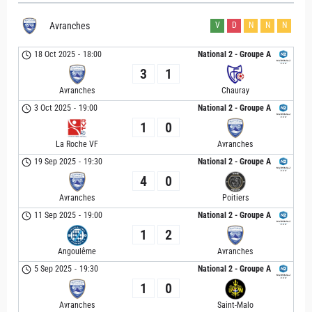
Avranches
V
D
N
N
N
18 Oct 2025
-
18:00
National 2 - Groupe A
3
1
Avranches
Chauray
3 Oct 2025
-
19:00
National 2 - Groupe A
1
0
La Roche VF
Avranches
19 Sep 2025
-
19:30
National 2 - Groupe A
4
0
Avranches
Poitiers
11 Sep 2025
-
19:00
National 2 - Groupe A
1
2
Angoulême
Avranches
5 Sep 2025
-
19:30
National 2 - Groupe A
1
0
Avranches
Saint-Malo