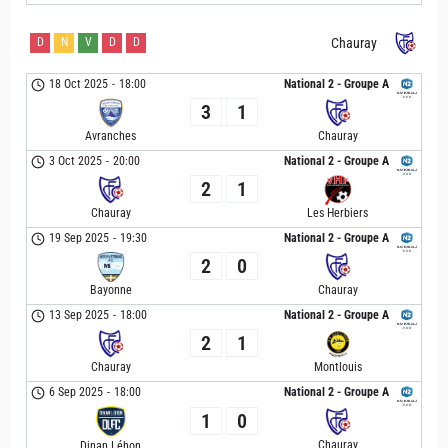
D
N
V
D
D
Chauray
18 Oct 2025
-
18:00
National 2 - Groupe A
3
1
Avranches
Chauray
3 Oct 2025
-
20:00
National 2 - Groupe A
2
1
Chauray
Les Herbiers
19 Sep 2025
-
19:30
National 2 - Groupe A
2
0
Bayonne
Chauray
13 Sep 2025
-
18:00
National 2 - Groupe A
2
1
Chauray
Montlouis
6 Sep 2025
-
18:00
National 2 - Groupe A
1
0
Chauray
Dinan Léhon