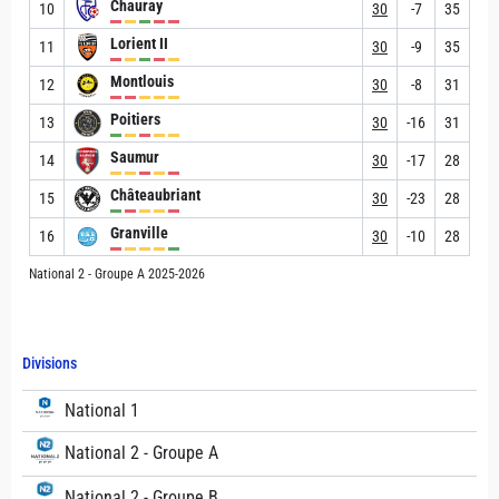
Chauray
10
30
-7
35
Lorient II
11
30
-9
35
Montlouis
12
30
-8
31
Poitiers
13
30
-16
31
Saumur
14
30
-17
28
Châteaubriant
15
30
-23
28
Granville
16
30
-10
28
National 2 - Groupe A 2025-2026
Divisions
National 1
National 2 - Groupe A
National 2 - Groupe B