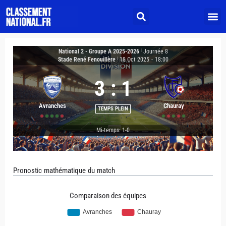
National 2 - Groupe A 2025-2026
|
Journée 8
Stade René Fenouillère
|
18 Oct 2025
-
18:00
3
:
1
Avranches
Chauray
TEMPS PLEIN
Mi-temps: 1-0
Pronostic mathématique du match
Comparaison des équipes