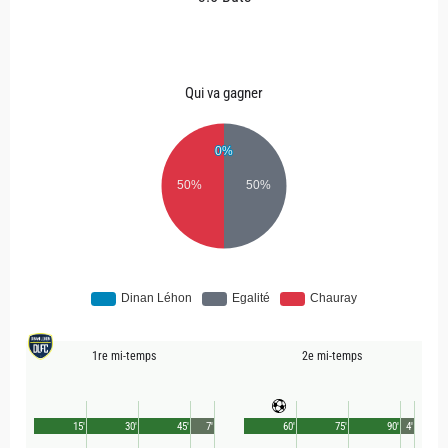
Qui va gagner
1re mi-temps
2e mi-temps
15'
30'
45'
7'
60'
75'
90'
4'