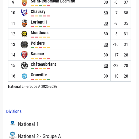
Saint-Colomban Locminé
9
30
-3
37
Chauray
10
30
-7
35
Lorient II
11
30
-9
35
Montlouis
12
30
-8
31
Poitiers
13
30
-16
31
Saumur
14
30
-17
28
Châteaubriant
15
30
-23
28
Granville
16
30
-10
28
National 2 - Groupe A 2025-2026
Divisions
National 1
National 2 - Groupe A