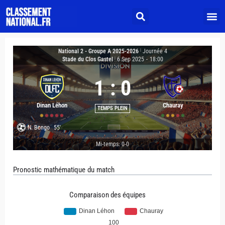
National 2 - Groupe A 2025-2026
|
Journée 4
Stade du Clos Gastel
|
6 Sep 2025
-
18:00
1
:
0
Dinan Léhon
Chauray
TEMPS PLEIN
N. Bongo
55'
Mi-temps: 0-0
Pronostic mathématique du match
Comparaison des équipes