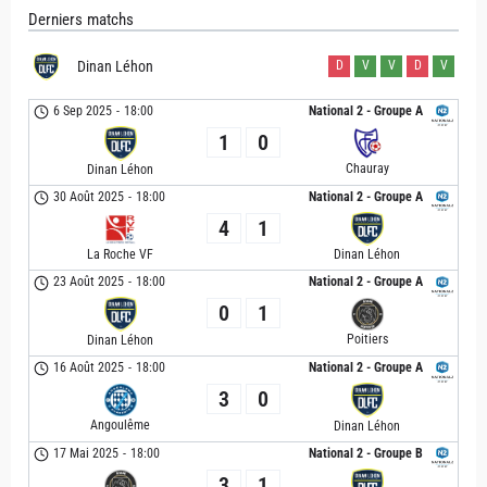
Derniers matchs
Dinan Léhon
D
V
V
D
V
6 Sep 2025
-
18:00
National 2 - Groupe A
1
0
Chauray
Dinan Léhon
30 Août 2025
-
18:00
National 2 - Groupe A
4
1
La Roche VF
Dinan Léhon
23 Août 2025
-
18:00
National 2 - Groupe A
0
1
Poitiers
Dinan Léhon
16 Août 2025
-
18:00
National 2 - Groupe A
3
0
Angoulême
Dinan Léhon
17 Mai 2025
-
18:00
National 2 - Groupe B
3
1