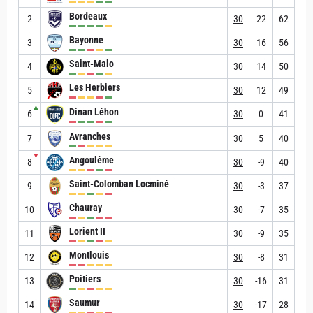
Bordeaux
2
30
22
62
Bayonne
3
30
16
56
Saint-Malo
4
30
14
50
Les Herbiers
5
30
12
49
▲
Dinan Léhon
6
30
0
41
Avranches
7
30
5
40
▼
Angoulême
8
30
-9
40
Saint-Colomban Locminé
9
30
-3
37
Chauray
10
30
-7
35
Lorient II
11
30
-9
35
Montlouis
12
30
-8
31
Poitiers
13
30
-16
31
Saumur
14
30
-17
28