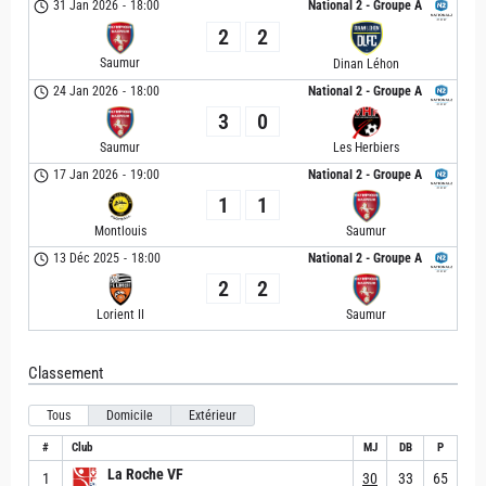
31 Jan 2026
-
18:00
National 2 - Groupe A
2
2
Saumur
Dinan Léhon
24 Jan 2026
-
18:00
National 2 - Groupe A
3
0
Saumur
Les Herbiers
17 Jan 2026
-
19:00
National 2 - Groupe A
1
1
Montlouis
Saumur
13 Déc 2025
-
18:00
National 2 - Groupe A
2
2
Lorient II
Saumur
Classement
Tous
Domicile
Extérieur
#
Club
MJ
DB
P
La Roche VF
1
30
33
65