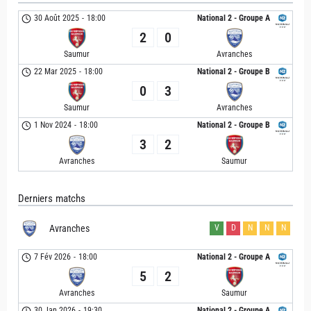
30 Août 2025
-
18:00
National 2 - Groupe A
2
0
Saumur
Avranches
22 Mar 2025
-
18:00
National 2 - Groupe B
0
3
Saumur
Avranches
1 Nov 2024
-
18:00
National 2 - Groupe B
3
2
Avranches
Saumur
Derniers matchs
Avranches
V
D
N
N
N
7 Fév 2026
-
18:00
National 2 - Groupe A
5
2
Avranches
Saumur
30 Jan 2026
-
19:30
National 2 - Groupe A