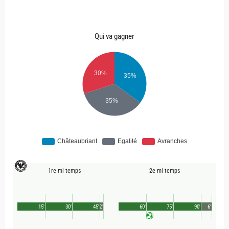
Qui va gagner
1re mi-temps
2e mi-temps
15'
30'
45'
2'
60'
75'
90'
6'