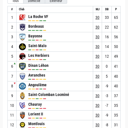
Tous
Domicile
Extérieur
#
Club
MJ
DB
P
La Roche VF
1
30
33
65
Bordeaux
2
30
22
62
Bayonne
3
30
16
56
Saint-Malo
4
30
14
50
Les Herbiers
5
30
12
49
▲
Dinan Léhon
6
30
0
41
Avranches
7
30
5
40
▼
Angoulême
8
30
-9
40
Saint-Colomban Locminé
9
30
-3
37
Chauray
10
30
-7
35
Lorient II
11
30
-9
35
Montlouis
12
30
-8
31