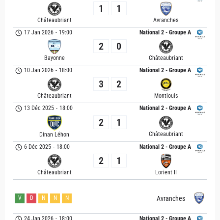
1
1
Châteaubriant
Avranches
17 Jan 2026
-
19:00
National 2 - Groupe A
2
0
Bayonne
Châteaubriant
10 Jan 2026
-
18:00
National 2 - Groupe A
3
2
Châteaubriant
Montlouis
13 Déc 2025
-
18:00
National 2 - Groupe A
2
1
Châteaubriant
Dinan Léhon
6 Déc 2025
-
18:00
National 2 - Groupe A
2
1
Châteaubriant
Lorient II
V
D
N
N
N
Avranches
24 Jan 2026
-
18:00
National 2 - Groupe A