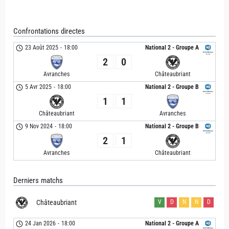
Confrontations directes
23 Août 2025
-
18:00
National 2 - Groupe A
2
0
Avranches
Châteaubriant
5 Avr 2025
-
18:00
National 2 - Groupe B
1
1
Châteaubriant
Avranches
9 Nov 2024
-
18:00
National 2 - Groupe B
2
1
Avranches
Châteaubriant
Derniers matchs
Châteaubriant
V
D
N
N
D
24 Jan 2026
-
18:00
National 2 - Groupe A