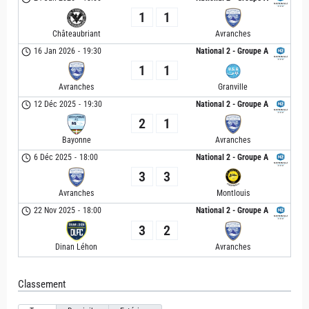
1
1
Châteaubriant
Avranches
16 Jan 2026
-
19:30
National 2 - Groupe A
1
1
Avranches
Granville
12 Déc 2025
-
19:30
National 2 - Groupe A
2
1
Bayonne
Avranches
6 Déc 2025
-
18:00
National 2 - Groupe A
3
3
Avranches
Montlouis
22 Nov 2025
-
18:00
National 2 - Groupe A
3
2
Avranches
Dinan Léhon
Classement