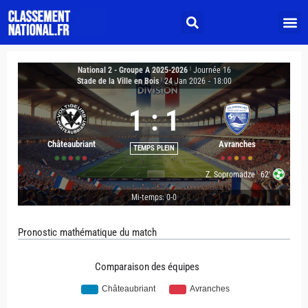
National 2 - Groupe A 2025-2026
|
Journée 16
Stade de la Ville en Bois
|
24 Jan 2026
-
18:00
1
:
1
Châteaubriant
Avranches
TEMPS PLEIN
Z. Sopromadze
62'
Mi-temps: 0-0
Pronostic mathématique du match
Comparaison des équipes