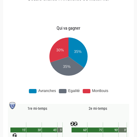
Qui va gagner
1re mi-temps
2e mi-temps
15'
30'
45'
5'
60'
75'
90'
8'