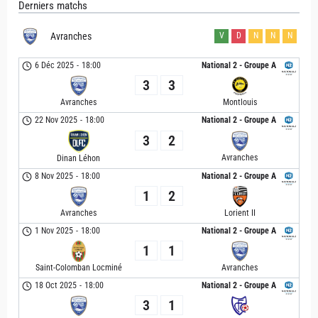
Derniers matchs
Avranches
V
D
N
N
N
6 Déc 2025
-
18:00
National 2 - Groupe A
3
3
Avranches
Montlouis
22 Nov 2025
-
18:00
National 2 - Groupe A
3
2
Avranches
Dinan Léhon
8 Nov 2025
-
18:00
National 2 - Groupe A
1
2
Avranches
Lorient II
1 Nov 2025
-
18:00
National 2 - Groupe A
1
1
Saint-Colomban Locminé
Avranches
18 Oct 2025
-
18:00
National 2 - Groupe A
3
1