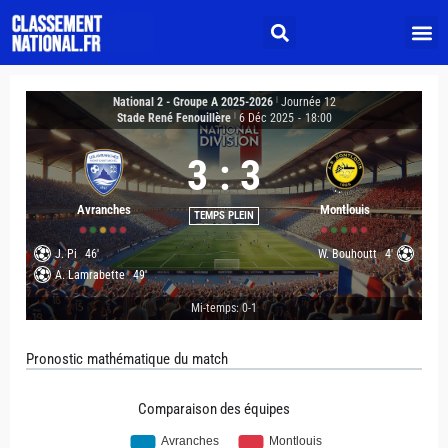
National 2 - Groupe A 2025-2026
|
Journée 12
Stade René Fenouillère
|
6 Déc 2025
-
18:00
3
:
3
Avranches
Montlouis
TEMPS PLEIN
J. Pi
46'
W. Bouhoutt
4'
A. Lamrabette
49'
Mi-temps: 0-1
Pronostic mathématique du match
Comparaison des équipes