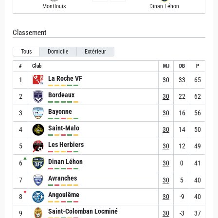
Montlouis
Dinan Léhon
Classement
Tous
Domicile
Extérieur
#
Club
MJ
DB
P
La Roche VF
1
30
33
65
Bordeaux
2
30
22
62
Bayonne
3
30
16
56
Saint-Malo
4
30
14
50
Les Herbiers
5
30
12
49
▲
Dinan Léhon
6
30
0
41
Avranches
7
30
5
40
▼
Angoulême
8
30
-9
40
Saint-Colomban Locminé
9
30
-3
37