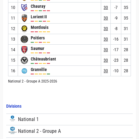
Chauray
10
30
-7
35
Lorient II
11
30
-9
35
Montlouis
12
30
-8
31
Poitiers
13
30
-16
31
Saumur
14
30
-17
28
Châteaubriant
15
30
-23
28
Granville
16
30
-10
28
National 2 - Groupe A 2025-2026
Divisions
National 1
National 2 - Groupe A