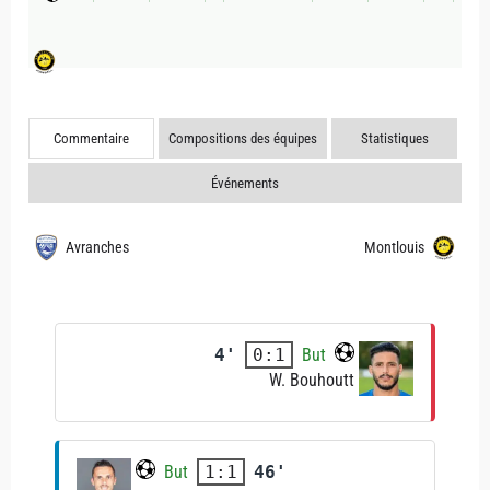
Commentaire
Compositions des équipes
Statistiques
Événements
Avranches
Montlouis
4'
But
0:1
W. Bouhoutt
But
46'
1:1