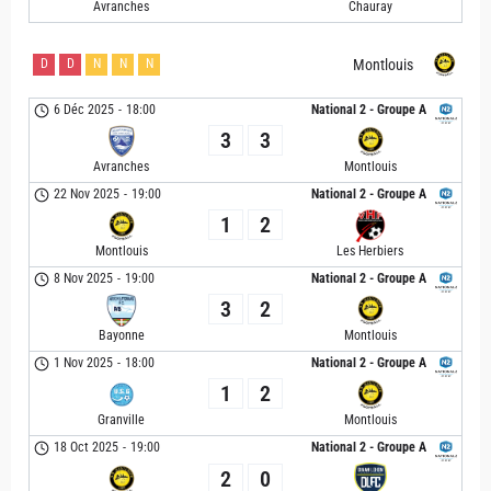
Avranches
Chauray
D
D
N
N
N
Montlouis
6 Déc 2025
-
18:00
National 2 - Groupe A
3
3
Avranches
Montlouis
22 Nov 2025
-
19:00
National 2 - Groupe A
1
2
Montlouis
Les Herbiers
8 Nov 2025
-
19:00
National 2 - Groupe A
3
2
Bayonne
Montlouis
1 Nov 2025
-
18:00
National 2 - Groupe A
1
2
Granville
Montlouis
18 Oct 2025
-
19:00
National 2 - Groupe A
2
0