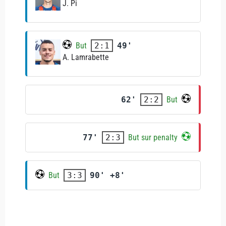
J. Pi
But
49'
2:1
A. Lamrabette
62'
But
2:2
77'
But sur penalty
2:3
But
90' +8'
3:3