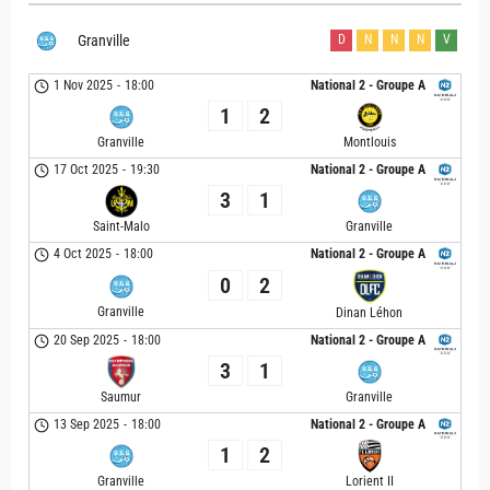
Granville
D
N
N
N
V
1 Nov 2025
-
18:00
National 2 - Groupe A
1
2
Granville
Montlouis
17 Oct 2025
-
19:30
National 2 - Groupe A
3
1
Saint-Malo
Granville
4 Oct 2025
-
18:00
National 2 - Groupe A
0
2
Granville
Dinan Léhon
20 Sep 2025
-
18:00
National 2 - Groupe A
3
1
Saumur
Granville
13 Sep 2025
-
18:00
National 2 - Groupe A
1
2
Granville
Lorient II