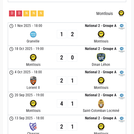
D
D
N
N
N
Montlouis
1 Nov 2025
-
18:00
National 2 - Groupe A
1
2
Granville
Montlouis
18 Oct 2025
-
19:00
National 2 - Groupe A
2
0
Montlouis
Dinan Léhon
4 Oct 2025
-
18:00
National 2 - Groupe A
2
1
Lorient II
Montlouis
20 Sep 2025
-
19:00
National 2 - Groupe A
4
1
Montlouis
Saint-Colomban Locminé
13 Sep 2025
-
18:00
National 2 - Groupe A
2
1
Chauray
Montlouis