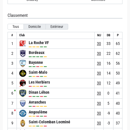
Classement
Tous
Domicile
Extérieur
#
Club
MJ
DB
P
La Roche VF
1
30
33
65
Bordeaux
2
30
22
62
Bayonne
3
30
16
56
Saint-Malo
4
30
14
50
Les Herbiers
5
30
12
49
▲
Dinan Léhon
6
30
0
41
Avranches
7
30
5
40
▼
Angoulême
8
30
-9
40
Saint-Colomban Locminé
9
30
-3
37