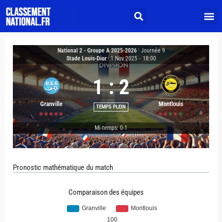
National 2 - Groupe A 2025-2026
|
Journée 9
Stade Louis-Dior
|
1 Nov 2025
-
18:00
1
:
2
Granville
Montlouis
TEMPS PLEIN
Mi-temps: 0-1
Pronostic mathématique du match
Comparaison des équipes