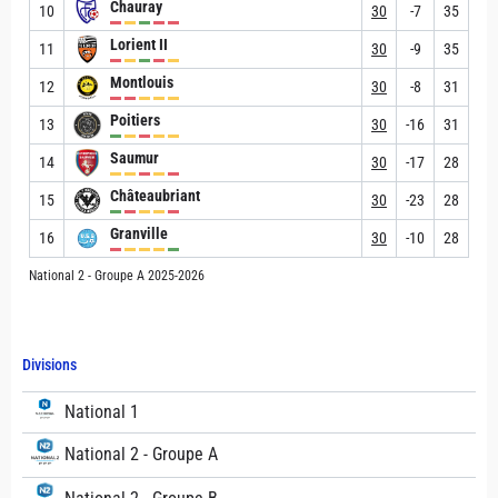
Chauray
10
30
-7
35
Lorient II
11
30
-9
35
Montlouis
12
30
-8
31
Poitiers
13
30
-16
31
Saumur
14
30
-17
28
Châteaubriant
15
30
-23
28
Granville
16
30
-10
28
National 2 - Groupe A 2025-2026
Divisions
National 1
National 2 - Groupe A