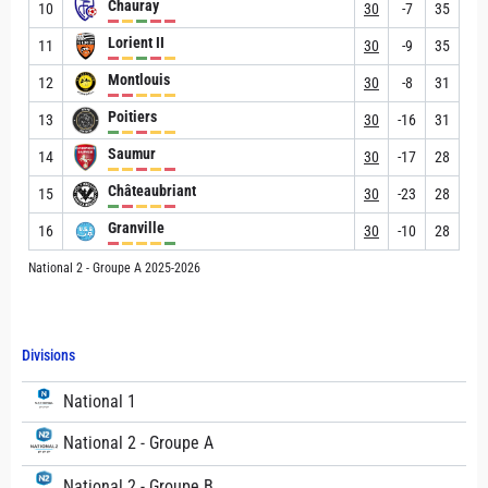
Chauray
10
30
-7
35
Lorient II
11
30
-9
35
Montlouis
12
30
-8
31
Poitiers
13
30
-16
31
Saumur
14
30
-17
28
Châteaubriant
15
30
-23
28
Granville
16
30
-10
28
National 2 - Groupe A 2025-2026
Divisions
National 1
National 2 - Groupe A
National 2 - Groupe B