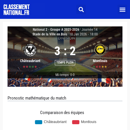
National 2 - Groupe A 2025-2026
|
Journée 14
Stade de la Ville en Bois
|
10 Jan 2026
-
18:00
3
:
2
Châteaubriant
Montlouis
TEMPS PLEIN
Mi-temps: 0-0
Pronostic mathématique du match
Comparaison des équipes