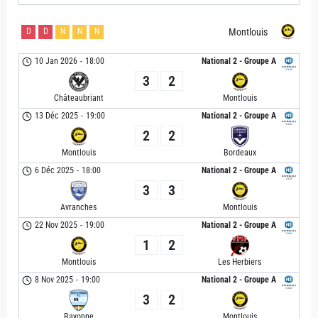
D
D
N
N
N
Montlouis
10 Jan 2026
-
18:00
National 2 - Groupe A
3
2
Châteaubriant
Montlouis
13 Déc 2025
-
19:00
National 2 - Groupe A
2
2
Montlouis
Bordeaux
6 Déc 2025
-
18:00
National 2 - Groupe A
3
3
Avranches
Montlouis
22 Nov 2025
-
19:00
National 2 - Groupe A
1
2
Montlouis
Les Herbiers
8 Nov 2025
-
19:00
National 2 - Groupe A
3
2
Bayonne
Montlouis