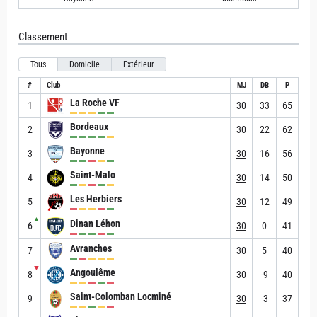
Classement
Tous
Domicile
Extérieur
#
Club
MJ
DB
P
La Roche VF
1
30
33
65
Bordeaux
2
30
22
62
Bayonne
3
30
16
56
Saint-Malo
4
30
14
50
Les Herbiers
5
30
12
49
▲
Dinan Léhon
6
30
0
41
Avranches
7
30
5
40
▼
Angoulême
8
30
-9
40
Saint-Colomban Locminé
9
30
-3
37