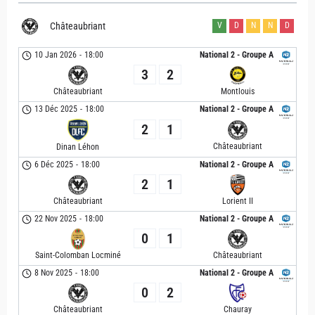
Châteaubriant
V
D
N
N
D
10 Jan 2026
-
18:00
National 2 - Groupe A
3
2
Châteaubriant
Montlouis
13 Déc 2025
-
18:00
National 2 - Groupe A
2
1
Châteaubriant
Dinan Léhon
6 Déc 2025
-
18:00
National 2 - Groupe A
2
1
Châteaubriant
Lorient II
22 Nov 2025
-
18:00
National 2 - Groupe A
0
1
Saint-Colomban Locminé
Châteaubriant
8 Nov 2025
-
18:00
National 2 - Groupe A
0
2
Châteaubriant
Chauray