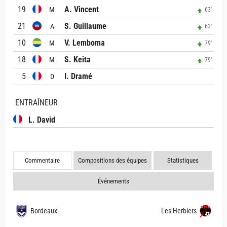
19
A. Vincent
M
63'
21
S. Guillaume
A
63'
10
V. Lemboma
M
79'
18
S. Keita
M
79'
5
I. Dramé
D
ENTRAÎNEUR
L. David
Commentaire
Compositions des équipes
Statistiques
Événements
Bordeaux
Les Herbiers