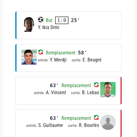
But
25'
1:0
Y. Ikia Dimi
Remplacement
58'
Y. Merdji
E. Beugré
entrée:
sortie:
63'
Remplacement
A. Vincent
B. Lebas
entrée:
sortie:
63'
Remplacement
S. Guillaume
R. Bourlès
entrée:
sortie: