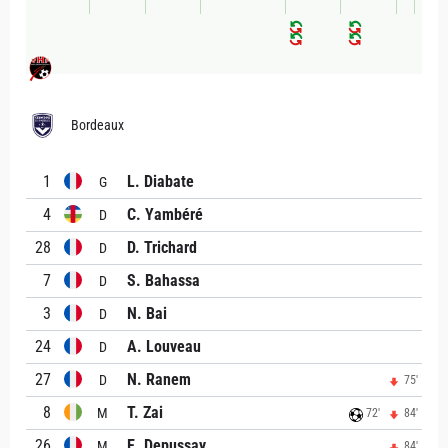
Bordeaux
1
L. Diabate
G
4
C. Yambéré
D
28
D. Trichard
D
7
S. Bahassa
D
3
N. Bai
D
24
A. Louveau
D
27
N. Ranem
D
75'
8
T. Zai
M
72'
84'
26
E. Depussay
M
84'