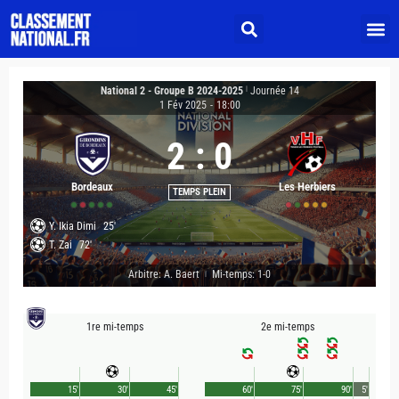
National 2 - Groupe B 2024-2025
|
Journée 14
1 Fév 2025
-
18:00
2
:
0
Bordeaux
Les Herbiers
TEMPS PLEIN
Y. Ikia Dimi
25'
T. Zai
72'
Arbitre: A. Baert
Mi-temps: 1-0
|
1re mi-temps
2e mi-temps
15'
30'
45'
60'
75'
90'
5'