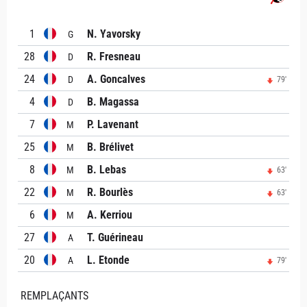
1
N. Yavorsky
G
28
R. Fresneau
D
24
A. Goncalves
D
79'
4
B. Magassa
D
7
P. Lavenant
M
25
B. Brélivet
M
8
B. Lebas
M
63'
22
R. Bourlès
M
63'
6
A. Kerriou
M
27
T. Guérineau
A
20
L. Etonde
A
79'
REMPLAÇANTS