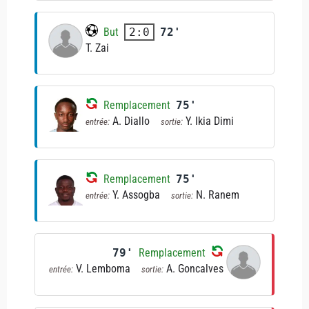
But
72'
2:0
T. Zai
Remplacement
75'
A. Diallo
Y. Ikia Dimi
entrée:
sortie:
Remplacement
75'
Y. Assogba
N. Ranem
entrée:
sortie:
79'
Remplacement
V. Lemboma
A. Goncalves
entrée:
sortie: