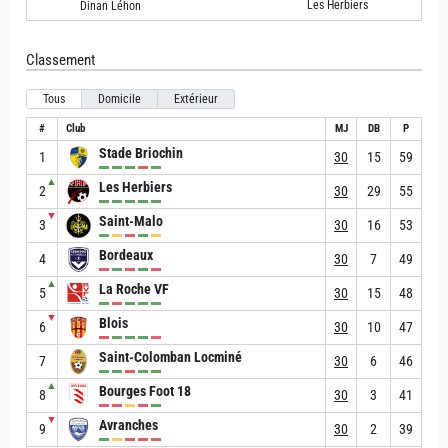
Les Herbiers
Dinan Léhon
Classement
Tous
Domicile
Extérieur
#
Club
MJ
DB
P
Stade Briochin
1
30
15
59
▲
Les Herbiers
2
30
29
55
▼
Saint-Malo
3
30
16
53
Bordeaux
4
30
7
49
▲
La Roche VF
5
30
15
48
▼
Blois
6
30
10
47
Saint-Colomban Locminé
7
30
6
46
▲
Bourges Foot 18
8
30
3
41
▼
Avranches
9
30
2
39