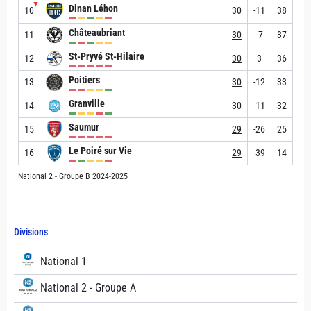
▼
Dinan Léhon
10
30
-11
38
Châteaubriant
11
30
-7
37
St-Pryvé St-Hilaire
12
30
3
36
Poitiers
13
30
-12
33
Granville
14
30
-11
32
Saumur
15
29
-26
25
Le Poiré sur Vie
16
29
-39
14
National 2 - Groupe B 2024-2025
Divisions
National 1
National 2 - Groupe A