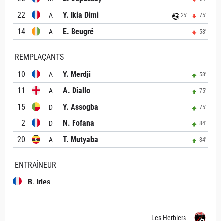
22
Y. Ikia Dimi
A
25'
75'
14
E. Beugré
A
58'
REMPLAÇANTS
10
Y. Merdji
A
58'
11
A. Diallo
A
75'
15
Y. Assogba
D
75'
2
N. Fofana
D
84'
20
T. Mutyaba
A
84'
ENTRAÎNEUR
B. Irles
Les Herbiers