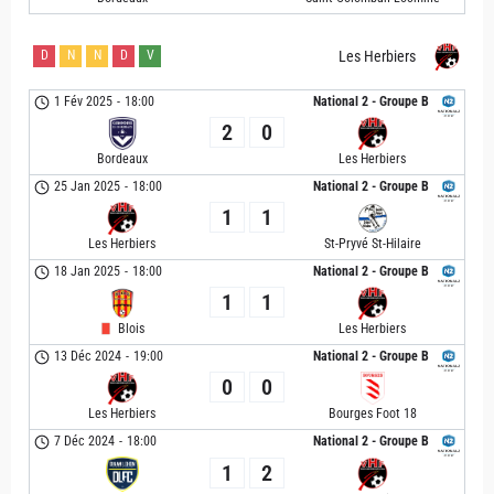
D
N
N
D
V
Les Herbiers
1 Fév 2025
-
18:00
National 2 - Groupe B
2
0
Bordeaux
Les Herbiers
25 Jan 2025
-
18:00
National 2 - Groupe B
1
1
Les Herbiers
St-Pryvé St-Hilaire
18 Jan 2025
-
18:00
National 2 - Groupe B
1
1
Blois
Les Herbiers
13 Déc 2024
-
19:00
National 2 - Groupe B
0
0
Les Herbiers
Bourges Foot 18
7 Déc 2024
-
18:00
National 2 - Groupe B
1
2