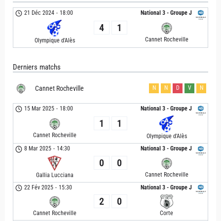
21 Déc 2024
-
18:00
National 3 - Groupe J
4
1
Cannet Rocheville
Olympique d'Alès
Derniers matchs
Cannet Rocheville
N
N
D
V
N
15 Mar 2025
-
18:00
National 3 - Groupe J
1
1
Cannet Rocheville
Olympique d'Alès
8 Mar 2025
-
14:30
National 3 - Groupe J
0
0
Cannet Rocheville
Gallia Lucciana
22 Fév 2025
-
15:30
National 3 - Groupe J
2
0
Cannet Rocheville
Corte