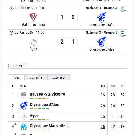
Olympique d'Alès
15 Fév 2025
-
18:00
National 3 - Groupe J
1
0
Gallia Lucciana
Olympique d'Alès
25 Jan 2025
-
18:00
National 3 - Groupe J
2
1
Agde
Olympique d'Alès
Classement
Tous
Domicile
Extérieur
#
Club
MJ
DB
P
Rousset-Ste Victoire
1
26
28
59
Olympique d'Alès
2
26
26
50
Agde
3
26
6
46
▲
Olympique Marseille II
4
26
22
43
▼