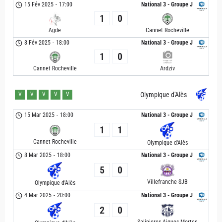
15 Fév 2025
-
17:00
National 3 - Groupe J
1
0
Agde
Cannet Rocheville
8 Fév 2025
-
18:00
National 3 - Groupe J
1
0
Cannet Rocheville
Ardziv
V
V
V
V
V
Olympique d'Alès
15 Mar 2025
-
18:00
National 3 - Groupe J
1
1
Cannet Rocheville
Olympique d'Alès
8 Mar 2025
-
18:00
National 3 - Groupe J
5
0
Villefranche SJB
Olympique d'Alès
4 Mar 2025
-
20:00
National 3 - Groupe J
2
0
Salinieres Aigues Mortes