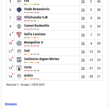
Fos
5
26
3
40
Stade Beaucairois
6
26
3
38
Villefranche SJB
7
26
-5
36
Cannet Rocheville
8
26
3
34
▲
Gallia Lucciana
9
26
-7
31
▼
Montpellier II
10
26
-4
30
▲
Sud
11
26
-13
26
▼
Salinieres Aigues Mortes
12
26
-13
25
▲
Corte
13
26
-21
24
▼
Ardziv
14
26
-28
21
National 3 - Groupe J 2024-2025
Divisions