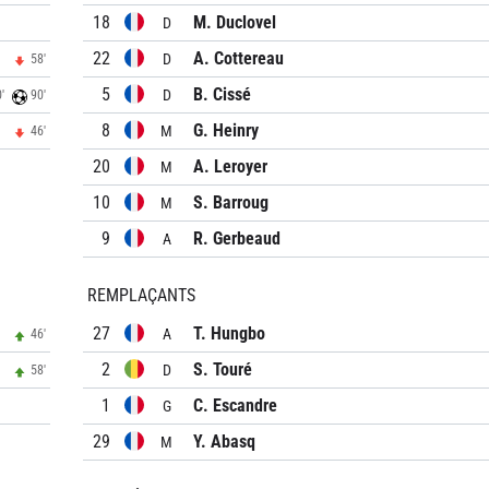
18
M. Duclovel
D
22
A. Cottereau
D
58'
5
B. Cissé
D
'
90'
8
G. Heinry
M
46'
20
A. Leroyer
M
10
S. Barroug
M
9
R. Gerbeaud
A
REMPLAÇANTS
27
T. Hungbo
A
46'
2
S. Touré
D
58'
1
C. Escandre
G
29
Y. Abasq
M