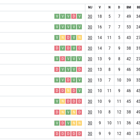
MJ
V
N
D
BM
B
30
18
5
7
49
3
V
V
V
D
V
30
16
7
7
53
2
V
V
V
V
V
30
14
11
5
43
2
V
N
D
V
N
30
14
7
9
38
3
D
V
D
V
D
30
13
9
8
42
2
V
D
V
V
V
30
13
8
9
46
3
D
V
V
V
D
30
13
7
10
39
3
V
V
D
V
V
30
10
11
9
46
4
D
D
N
D
V
30
10
9
11
45
4
V
N
D
D
D
30
10
8
12
38
4
D
N
V
N
D
30
9
10
11
36
4
V
D
V
N
N
30
9
9
12
40
3
D
D
D
D
D