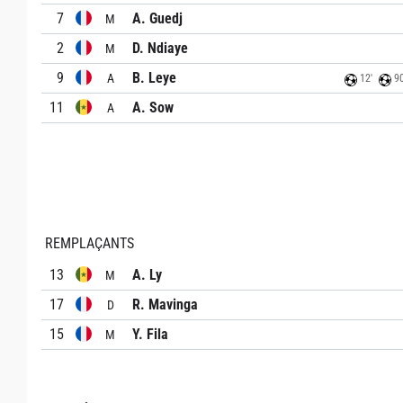
7
A. Guedj
M
2
D. Ndiaye
M
9
B. Leye
A
12'
90
11
A. Sow
A
REMPLAÇANTS
13
A. Ly
M
17
R. Mavinga
D
15
Y. Fila
M