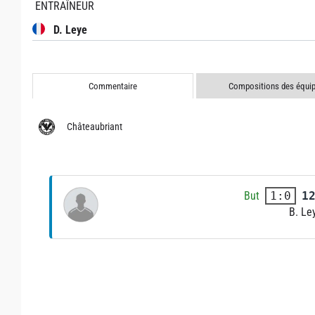
ENTRAÎNEUR
D. Leye
Commentaire
Compositions des équi
Châteaubriant
But
1
1:0
B. Le