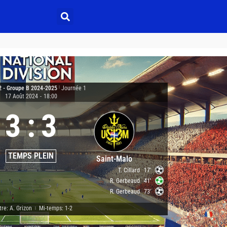
2 - Groupe B 2024-2025
|
Journée 1
17 Août 2024
-
18:00
3
:
3
TEMPS PLEIN
Saint-Malo
T. Cillard
17'
R. Gerbeaud
41'
R. Gerbeaud
73'
tre: A. Grizon
Mi-temps: 1-2
|