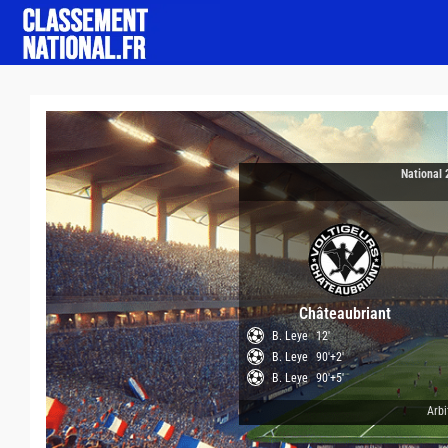
National 
Châteaubriant
B. Leye
12'
B. Leye
90'+2'
B. Leye
90'+5'
Arbi