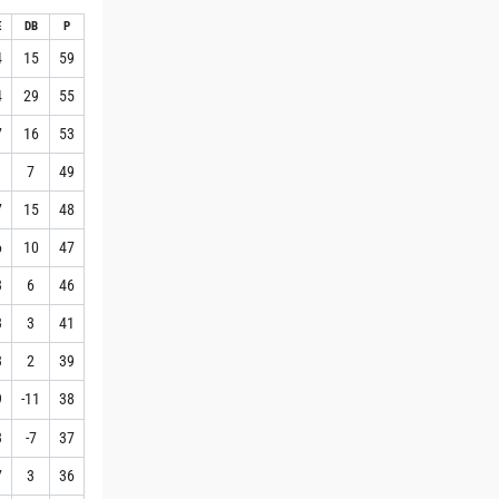
E
DB
P
4
15
59
4
29
55
7
16
53
1
7
49
7
15
48
6
10
47
3
6
46
3
3
41
3
2
39
9
-11
38
3
-7
37
7
3
36