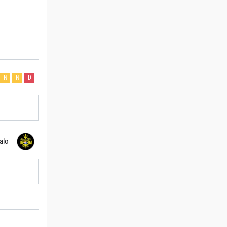
N
N
D
alo