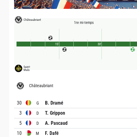
Châteaubriant
1re mi-temps
15'
30'
Saint-
Malo
Châteaubriant
30
B. Dramé
G
3
T. Grippon
D
5
A. Pascaud
D
10
F. Dafé
M