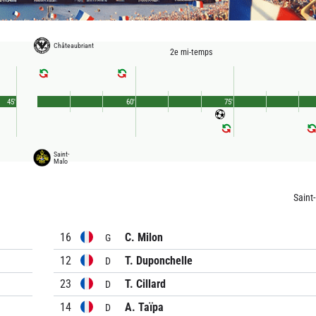
Châteaubriant
2e mi-temps
45'
60'
75'
Saint-
Malo
Saint
16
C. Milon
G
12
T. Duponchelle
D
23
T. Cillard
D
14
A. Taïpa
D