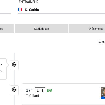
ENTRAÎNEUR
G. Corbin
pes
Statistiques
Événements
Saint
2'
ye
17'
But
1:1
T. Cillard