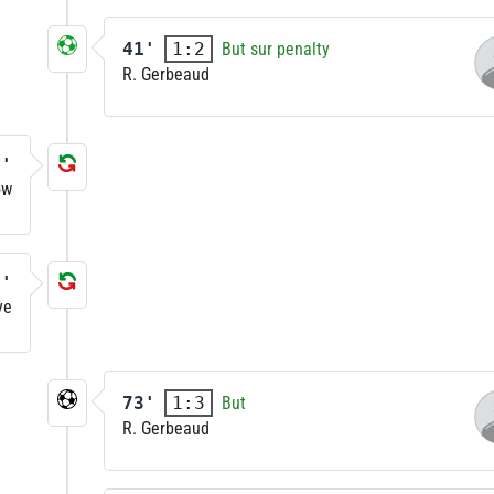
41'
But sur penalty
1:2
R. Gerbeaud
6'
ow
8'
ye
73'
But
1:3
R. Gerbeaud