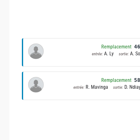
Remplacement
4
A. Ly
A. S
entrée:
sortie:
Remplacement
5
R. Mavinga
D. Ndia
entrée:
sortie: