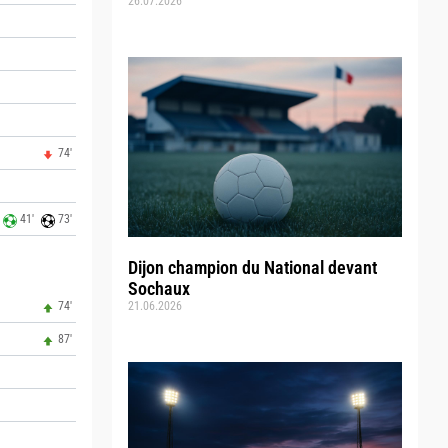
26.07.2026
74'
41'
73'
Dijon champion du National devant
Sochaux
74'
21.06.2026
87'