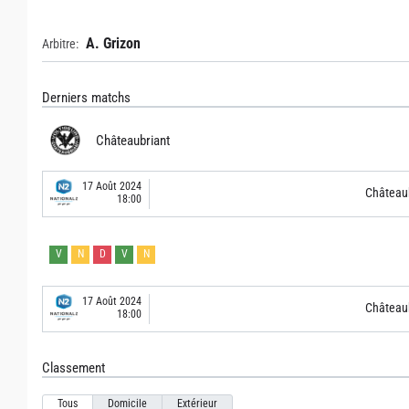
A. Grizon
Arbitre:
Derniers matchs
Châteaubriant
17 Août 2024
Château
18:00
V
N
D
V
N
17 Août 2024
Château
18:00
Classement
Tous
Domicile
Extérieur