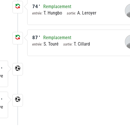
74'
Remplacement
T. Hungbo
A. Leroyer
entrée:
sortie:
87'
Remplacement
S. Touré
T. Cillard
entrée:
sortie:
2'
ye
5'
ye