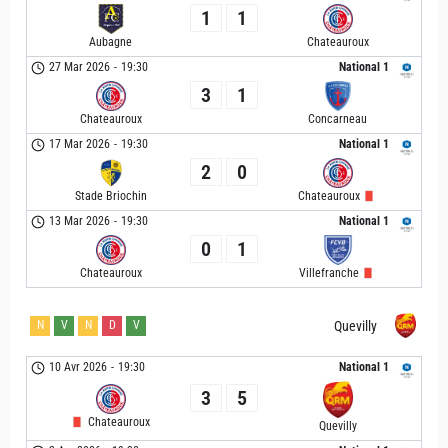
1
1
Aubagne
Chateauroux
27 Mar 2026
-
19:30
National 1
3
1
Chateauroux
Concarneau
17 Mar 2026
-
19:30
National 1
2
0
Stade Briochin
Chateauroux
13 Mar 2026
-
19:30
National 1
0
1
Chateauroux
Villefranche
N
V
N
D
V
Quevilly
10 Avr 2026
-
19:30
National 1
3
5
Chateauroux
Quevilly