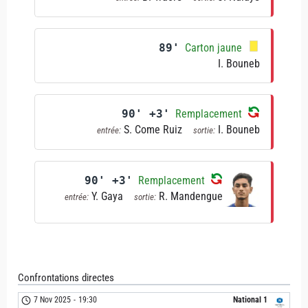
89'
Carton jaune
I. Bouneb
90' +3'
Remplacement
S. Come Ruiz
I. Bouneb
entrée:
sortie:
90' +3'
Remplacement
Y. Gaya
R. Mandengue
entrée:
sortie:
Confrontations directes
7 Nov 2025
-
19:30
National 1