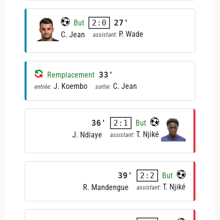
But
27'
2:0
P. Wade
C. Jean
assistant:
Remplacement
33'
J. Koembo
C. Jean
entrée:
sortie:
36'
But
2:1
T. Njiké
J. Ndiaye
assistant:
39'
But
2:2
T. Njiké
R. Mandengue
assistant: