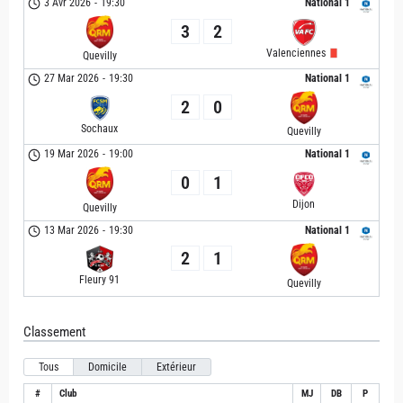
3 Avr 2026
-
19:30
National 1
3
2
Valenciennes
Quevilly
27 Mar 2026
-
19:30
National 1
2
0
Sochaux
Quevilly
19 Mar 2026
-
19:00
National 1
0
1
Dijon
Quevilly
13 Mar 2026
-
19:30
National 1
2
1
Fleury 91
Quevilly
Classement
Tous
Domicile
Extérieur
#
Club
MJ
DB
P