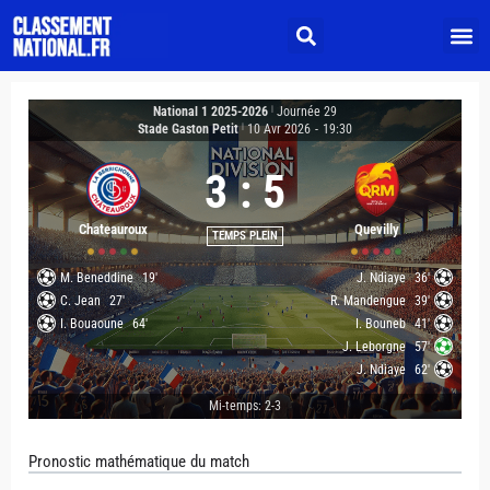
National 1 2025-2026
|
Journée 29
Stade Gaston Petit
|
10 Avr 2026
-
19:30
3
:
5
Chateauroux
Quevilly
TEMPS PLEIN
M. Beneddine
19'
J. Ndiaye
36'
C. Jean
27'
R. Mandengue
39'
I. Bouaoune
64'
I. Bouneb
41'
J. Leborgne
57'
J. Ndiaye
62'
Mi-temps: 2-3
Pronostic mathématique du match