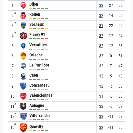
Dijon
1
32
27
65
▲
Rouen
2
32
14
55
▼
Sochaux
3
31
22
55
▼
Fleury 91
4
32
17
54
Versailles
5
32
12
53
Orleans
6
32
0
51
Le Puy Foot
7
32
7
47
Caen
8
32
5
40
Concarneau
9
32
-5
38
Valenciennes
10
31
-6
38
▲
Aubagne
11
32
-8
37
▼
Villefranche
12
32
-11
37
▲
Quevilly
13
32
-11
33