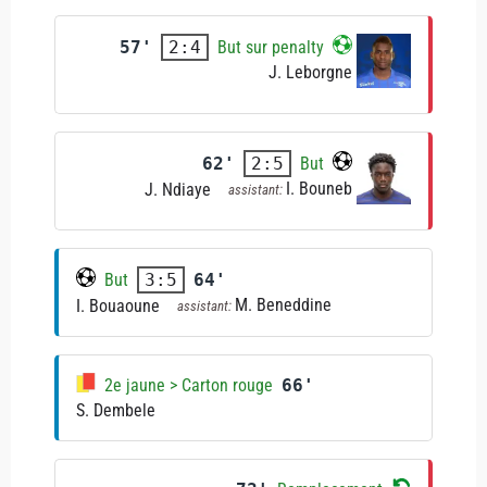
57'
But sur penalty
2:4
J. Leborgne
62'
But
2:5
I. Bouneb
J. Ndiaye
assistant:
But
64'
3:5
M. Beneddine
I. Bouaoune
assistant:
2e jaune > Carton rouge
66'
S. Dembele