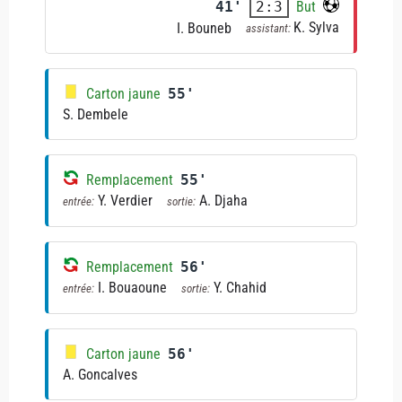
41'
But
2:3
K. Sylva
I. Bouneb
assistant:
Carton jaune
55'
S. Dembele
Remplacement
55'
Y. Verdier
A. Djaha
entrée:
sortie:
Remplacement
56'
I. Bouaoune
Y. Chahid
entrée:
sortie:
Carton jaune
56'
A. Goncalves