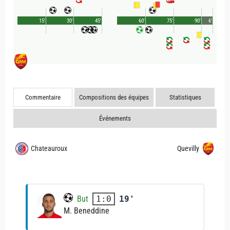
15'
30'
45'
60'
75'
90'
6'
Commentaire
Compositions des équipes
Statistiques
Événements
Chateauroux
Quevilly
But
19'
1:0
M. Beneddine