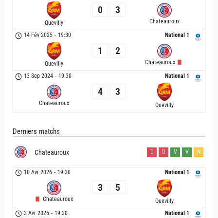
0
3
Chateauroux
Quevilly
14 Fév 2025
-
19:30
National 1
1
2
Chateauroux
Quevilly
13 Sep 2024
-
19:30
National 1
4
3
Chateauroux
Quevilly
Derniers matchs
Chateauroux
D
D
V
V
N
10 Avr 2026
-
19:30
National 1
3
5
Chateauroux
Quevilly
3 Avr 2026
-
19:30
National 1