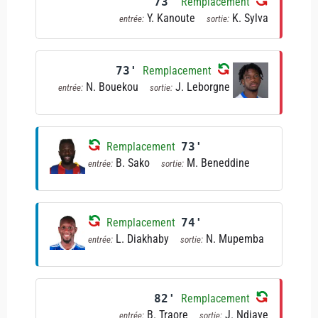
73'
Remplacement
Y. Kanoute
K. Sylva
entrée:
sortie:
73'
Remplacement
N. Bouekou
J. Leborgne
entrée:
sortie:
Remplacement
73'
B. Sako
M. Beneddine
entrée:
sortie:
Remplacement
74'
L. Diakhaby
N. Mupemba
entrée:
sortie:
82'
Remplacement
B. Traore
J. Ndiaye
entrée:
sortie: