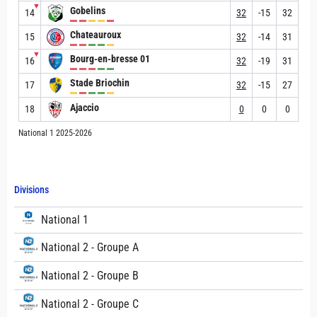
▼
Gobelins
14
32
-15
32
Chateauroux
15
32
-14
31
▼
Bourg-en-bresse 01
16
32
-19
31
Stade Briochin
17
32
-15
27
Ajaccio
18
0
0
0
National 1 2025-2026
Divisions
National 1
National 2 - Groupe A
National 2 - Groupe B
National 2 - Groupe C