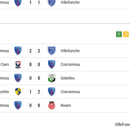
1
1
rneau
Villefranche
V
N
2
2
rneau
Villefranche
0
0
Caen
Concarneau
0
0
rneau
Gobelins
1
2
iochin
Concarneau
0
0
rneau
Rouen
Villefran