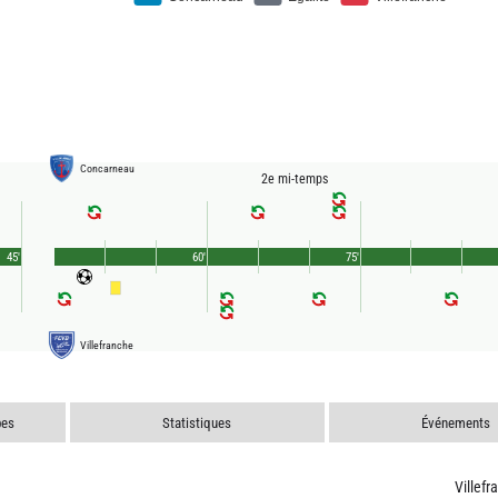
Concarneau
2e mi-temps
45'
60'
75'
Villefranche
pes
Statistiques
Événements
Villefr