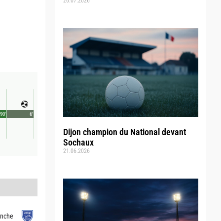
26.07.2026
90'
6'
Dijon champion du National devant
Sochaux
21.06.2026
anche