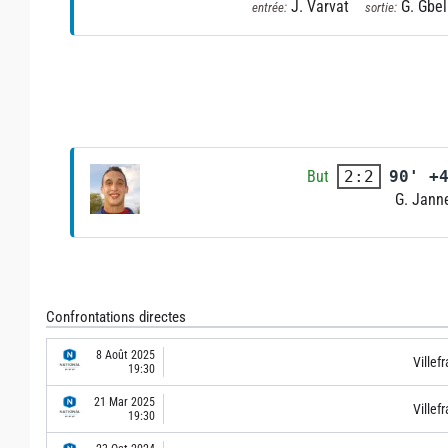
J. Varvat
G. Gbel
entrée:
sortie:
But
90' +
2:2
G. Jann
Confrontations directes
8 Août 2025
Villef
19:30
21 Mar 2025
Villef
19:30