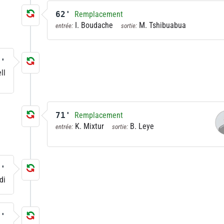
62'
Remplacement
I. Boudache
M. Tshibuabua
entrée:
sortie:
5'
ll
71'
Remplacement
K. Mixtur
B. Leye
entrée:
sortie:
3'
di
3'