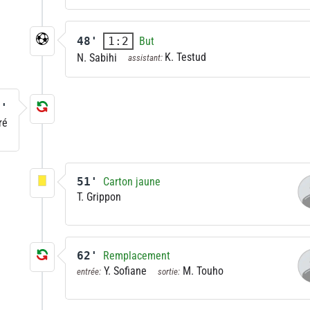
48'
But
1:2
K. Testud
N. Sabihi
assistant:
9'
ré
51'
Carton jaune
T. Grippon
62'
Remplacement
Y. Sofiane
M. Touho
entrée:
sortie: