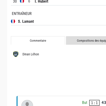
30
I. Hubert
G
ENTRAÎNEUR
S. Lamant
Commentaire
Compositions des équi
Dinan Léhon
But
4
1:1