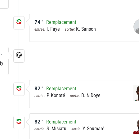
74'
Remplacement
I. Faye
K. Sanson
entrée:
sortie:
0'
ty
82'
Remplacement
P. Konaté
B. N'Doye
entrée:
sortie:
82'
Remplacement
S. Misiatu
Y. Soumaré
entrée:
sortie: