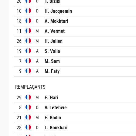
20
T. Biziki
D
10
H. Jacquemin
D
18
A. Mokhtari
D
11
A. Vermet
M
26
H. Julien
M
19
S. Valla
A
7
M. Sam
A
9
M. Faty
A
REMPLAÇANTS
29
E. Hari
M
8
V. Lefebvre
D
21
E. Bodin
M
28
L. Boukhari
D