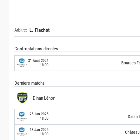
L. Flachot
Arbitre:
Confrontations directes
31 Août 2024
Bourges F
18:00
Derniers matchs
Dinan Léhon
25 Jan 2025
Dinan 
18:00
18 Jan 2025
Château
18:00