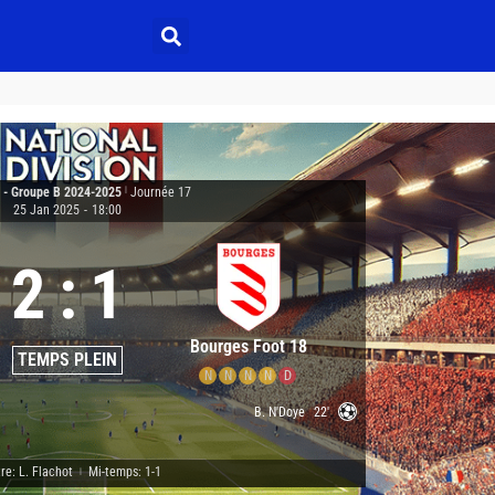
2 - Groupe B 2024-2025
|
Journée 17
25 Jan 2025
-
18:00
2
:
1
Bourges Foot 18
TEMPS PLEIN
N
N
N
N
D
B. N'Doye
22'
re: L. Flachot
Mi-temps: 1-1
|