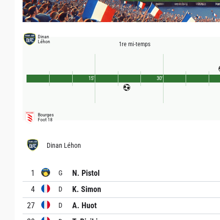
Dinan
Léhon
1re mi-temps
15'
30'
Bourges
Foot 18
Dinan Léhon
1
N. Pistol
G
4
K. Simon
D
27
A. Huot
D