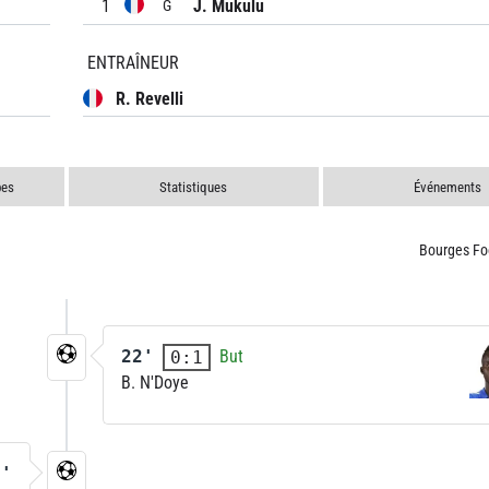
1
J. Mukulu
G
ENTRAÎNEUR
R. Revelli
pes
Statistiques
Événements
Bourges Fo
22'
But
0:1
B. N'Doye
3'