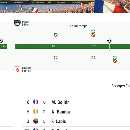
Dinan
Léhon
2e mi-temps
45'
60'
75'
Bourges
Foot 18
Bourges Fo
16
M. Golitin
G
5
A. Bamba
D
3
F. Lapis
D