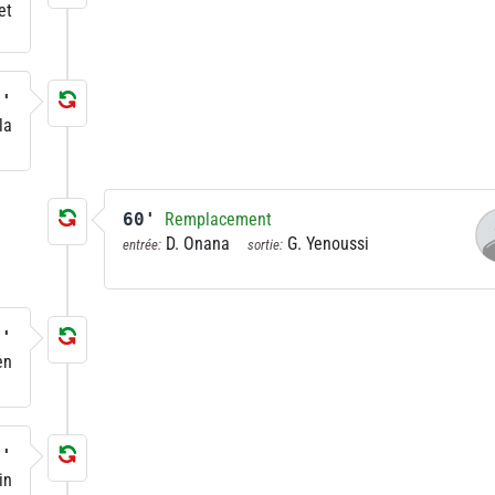
et
0'
la
60'
Remplacement
D. Onana
G. Yenoussi
entrée:
sortie:
4'
en
4'
in