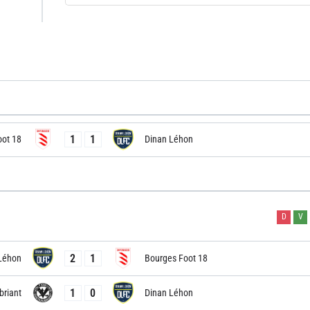
1
1
oot 18
Dinan Léhon
D
V
2
1
Léhon
Bourges Foot 18
1
0
briant
Dinan Léhon