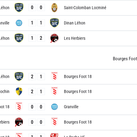
0
0
Léhon
Saint-Colomban Locminé
1
1
nville
Dinan Léhon
1
2
Léhon
Les Herbiers
Bourges Foot
2
1
Léhon
Bourges Foot 18
2
1
iochin
Bourges Foot 18
0
0
oot 18
Granville
0
0
rbiers
Bourges Foot 18