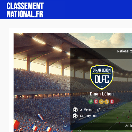
National 
Dinan Léhon
V
D
N
N
D
A. Vermet
43'
M. Faty
80'
Arbit