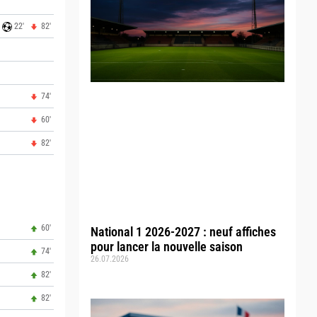
22'
82'
74'
60'
82'
60'
National 1 2026-2027 : neuf affiches
pour lancer la nouvelle saison
74'
26.07.2026
82'
82'