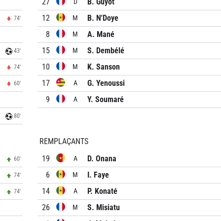
27
B. Guyot
D
12
B. N'Doye
M
74'
8
A. Mané
M
15
S. Dembélé
M
43'
10
K. Sanson
M
74'
17
G. Yenoussi
A
60'
9
Y. Soumaré
A
80'
REMPLAÇANTS
19
D. Onana
A
60'
6
I. Faye
M
74'
14
P. Konaté
A
74'
26
S. Misiatu
M