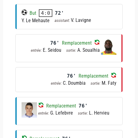
But
72'
4:0
V. Lavigne
Y. Le Mehaute
assistant:
76'
Remplacement
E. Seidou
A. Soualhia
entrée:
sortie:
76'
Remplacement
C. Doumbia
M. Faty
entrée:
sortie:
Remplacement
76'
G. Lefebvre
L. Hervieu
entrée:
sortie: