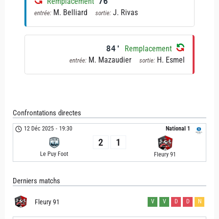
Remplacement
76'
M. Belliard
J. Rivas
entrée:
sortie:
84'
Remplacement
M. Mazaudier
H. Esmel
entrée:
sortie:
Confrontations directes
12 Déc 2025
-
19:30
National 1
2
1
Le Puy Foot
Fleury 91
Derniers matchs
Fleury 91
V
V
D
D
N