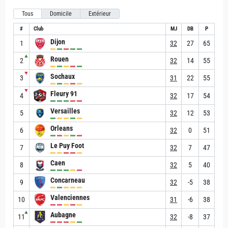
Tous
Domicile
Extérieur
#
Club
MJ
DB
P
Dijon
1
32
27
65
▲
Rouen
2
32
14
55
▼
Sochaux
3
31
22
55
▼
Fleury 91
4
32
17
54
Versailles
5
32
12
53
Orleans
6
32
0
51
Le Puy Foot
7
32
7
47
Caen
8
32
5
40
Concarneau
9
32
-5
38
Valenciennes
10
31
-6
38
▲
Aubagne
11
32
-8
37