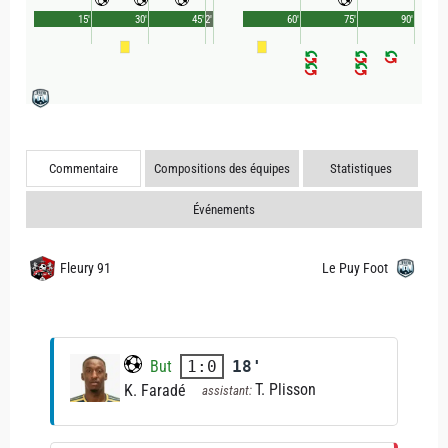
15'
30'
45'
2'
60'
75'
90'
Commentaire
Compositions des équipes
Statistiques
Événements
Fleury 91
Le Puy Foot
But
18'
1:0
T. Plisson
K. Faradé
assistant: