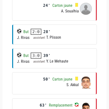
24'
Carton jaune
A. Soualhia
But
28'
2:0
T. Plisson
J. Rivas
assistant:
But
39'
3:0
Y. Le Mehaute
J. Rivas
assistant:
50'
Carton jaune
S. Akkal
63'
Remplacement