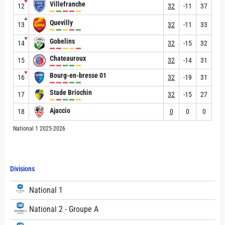
▼
Villefranche
12
32
-11
37
▲
Quevilly
13
32
-11
33
▼
Gobelins
14
32
-15
32
Chateauroux
15
32
-14
31
▼
Bourg-en-bresse 01
16
32
-19
31
Stade Briochin
17
32
-15
27
Ajaccio
18
0
0
0
National 1 2025-2026
Divisions
National 1
National 2 - Groupe A