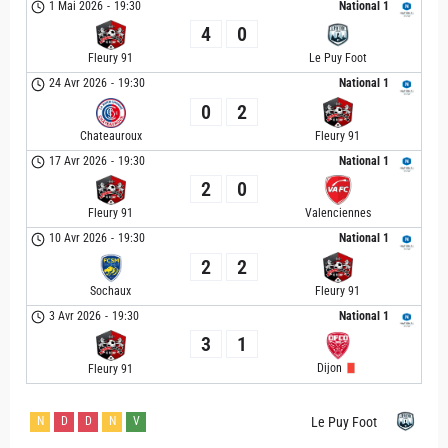
1 Mai 2026
-
19:30
National 1
4
0
Le Puy Foot
Fleury 91
24 Avr 2026
-
19:30
National 1
0
2
Chateauroux
Fleury 91
17 Avr 2026
-
19:30
National 1
2
0
Valenciennes
Fleury 91
10 Avr 2026
-
19:30
National 1
2
2
Sochaux
Fleury 91
3 Avr 2026
-
19:30
National 1
3
1
Dijon
Fleury 91
N
D
D
N
V
Le Puy Foot