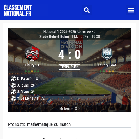
National 1 2025-2026
|
Journée 32
Stade Robert Bobin
|
1 Mai 2026
-
19:30
4
:
0
Fleury 91
Le Puy Foot
TEMPS PLEIN
K. Faradé
18'
J. Rivas
28'
J. Rivas
39'
Y. Le Mehaute
72'
Mi-temps: 3-0
Pronostic mathématique du match