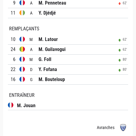
9
M. Penneteau
A
62'
11
Y. Djédjé
A
REMPLAÇANTS
10
M. Latour
M
62'
24
M. Guilavogui
A
62'
6
G. Foll
M
80'
22
Y. Fofana
D
80'
16
M. Bouteloup
G
ENTRAÎNEUR
M. Jouan
Avranches