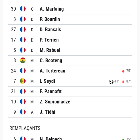
30
A. Marfaing
G
3
P. Bourdin
D
27
D. Bansais
D
17
P. Terrien
D
5
M. Rabuel
D
8
C. Boateng
M
24
A. Tertereau
M
75'
7
I. Seydi
M
41'
87'
21
F. Pannafit
M
10
Z. Sopromadze
M
9
J. Tiéhi
A
REMPLAÇANTS
6
N. Delpech
M
75'