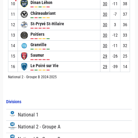
▼
Dinan Léhon
10
30
-11
38
Châteaubriant
11
30
-7
37
St-Pryvé St-Hilaire
12
30
3
36
Poitiers
13
30
-12
33
Granville
14
30
-11
32
Saumur
15
29
-26
25
Le Poiré sur Vie
16
29
-39
14
National 2 - Groupe B 2024-2025
Divisions
National 1
National 2 - Groupe A