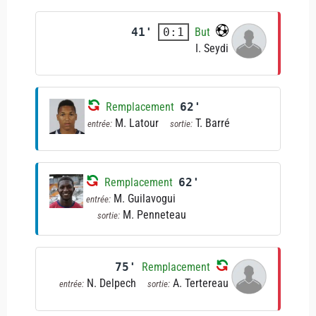
41'
But
0:1
I. Seydi
Remplacement
62'
M. Latour
T. Barré
entrée:
sortie:
Remplacement
62'
M. Guilavogui
entrée:
M. Penneteau
sortie:
75'
Remplacement
N. Delpech
A. Tertereau
entrée:
sortie: