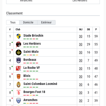
Avranches
Les Herbiers
Classement
Tous
Domicile
Extérieur
#
Club
MJ
DB
P
Stade Briochin
1
30
15
59
▲
Les Herbiers
2
30
29
55
▼
Saint-Malo
3
30
16
53
Bordeaux
4
30
7
49
▲
La Roche VF
5
30
15
48
▼
Blois
6
30
10
47
Saint-Colomban Locminé
7
30
6
46
▲
Bourges Foot 18
8
30
3
41
▼
Avranches
9
30
2
39