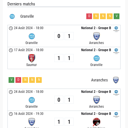
Derniers matchs
Granville
D
N
N
N
V
24 Août 2024
-
18:00
National 2 - Groupe B
0
1
Granville
Avranches
17 Août 2024
-
18:00
National 2 - Groupe B
1
1
Saumur
Granville
V
D
N
N
N
Avranches
24 Août 2024
-
18:00
National 2 - Groupe B
0
1
Granville
Avranches
16 Août 2024
-
19:30
National 2 - Groupe B
1
1