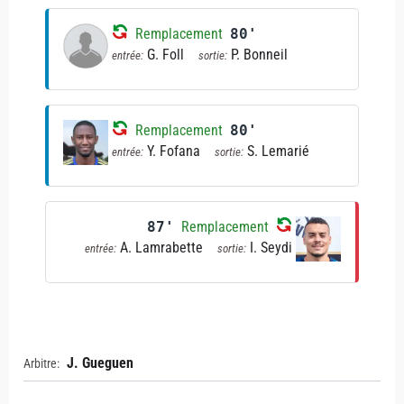
Remplacement
80'
G. Foll
P. Bonneil
entrée:
sortie:
Remplacement
80'
Y. Fofana
S. Lemarié
entrée:
sortie:
87'
Remplacement
A. Lamrabette
I. Seydi
entrée:
sortie:
J. Gueguen
Arbitre: