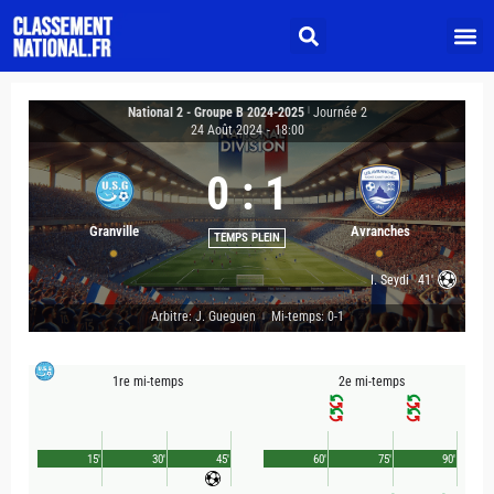
National 2 - Groupe B 2024-2025
|
Journée 2
24 Août 2024
-
18:00
0
:
1
Granville
Avranches
TEMPS PLEIN
I. Seydi
41'
Arbitre: J. Gueguen
Mi-temps: 0-1
|
1re mi-temps
2e mi-temps
15'
30'
45'
60'
75'
90'