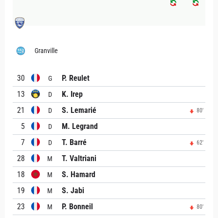
Granville
30
P. Reulet
G
13
K. Irep
D
21
S. Lemarié
D
80'
5
M. Legrand
D
7
T. Barré
D
62'
28
T. Valtriani
M
18
S. Hamard
M
19
S. Jabi
M
23
P. Bonneil
M
80'