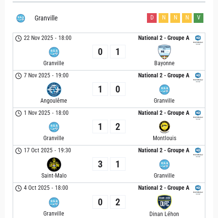
Granville
D
N
N
N
V
22 Nov 2025
-
18:00
National 2 - Groupe A
0
1
Granville
Bayonne
7 Nov 2025
-
19:00
National 2 - Groupe A
1
0
Angoulême
Granville
1 Nov 2025
-
18:00
National 2 - Groupe A
1
2
Granville
Montlouis
17 Oct 2025
-
19:30
National 2 - Groupe A
3
1
Saint-Malo
Granville
4 Oct 2025
-
18:00
National 2 - Groupe A
0
2
Granville
Dinan Léhon