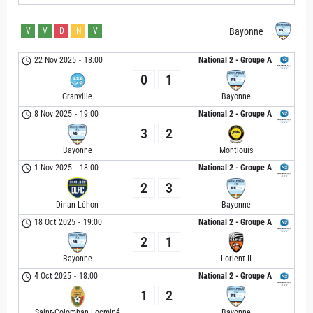
V
V
D
N
V
Bayonne
22 Nov 2025
-
18:00
National 2 - Groupe A
0
1
Granville
Bayonne
8 Nov 2025
-
19:00
National 2 - Groupe A
3
2
Bayonne
Montlouis
1 Nov 2025
-
18:00
National 2 - Groupe A
2
3
Bayonne
Dinan Léhon
18 Oct 2025
-
19:00
National 2 - Groupe A
2
1
Bayonne
Lorient II
4 Oct 2025
-
18:00
National 2 - Groupe A
1
2
Saint-Colomban Locminé
Bayonne