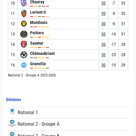
Chauray
10
30
-7
35
Lorient II
11
30
-9
35
Montlouis
12
30
-8
31
Poitiers
13
30
-16
31
Saumur
14
30
-17
28
Châteaubriant
15
30
-23
28
Granville
16
30
-10
28
National 2 - Groupe A 2025-2026
Divisions
National 1
National 2 - Groupe A