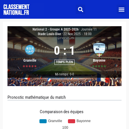
National 2 - Groupe A 2025-2026
|
Journée 11
Stade Louis-Dior
|
22 Nov 2025
-
18:00
0
:
1
Granville
Bayonne
TEMPS PLEIN
Mi-temps: 0-0
Pronostic mathématique du match
Comparaison des équipes