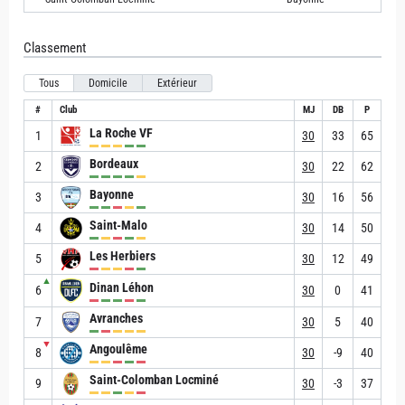
Classement
Tous
Domicile
Extérieur
#
Club
MJ
DB
P
La Roche VF
1
30
33
65
Bordeaux
2
30
22
62
Bayonne
3
30
16
56
Saint-Malo
4
30
14
50
Les Herbiers
5
30
12
49
▲
Dinan Léhon
6
30
0
41
Avranches
7
30
5
40
▼
Angoulême
8
30
-9
40
Saint-Colomban Locminé
9
30
-3
37