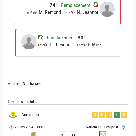
74'
Remplacement
M. Remond
N. Jeannot
entrée:
sortie:
Remplacement
80'
T. Thevenet
F. Miezi
entrée:
sortie:
N. Diacre
Arbitre:
Derniers matchs
Gueugnon
N
N
N
V
N
23 Nov 2024
-
18:00
National 3 - Groupe G
1
0