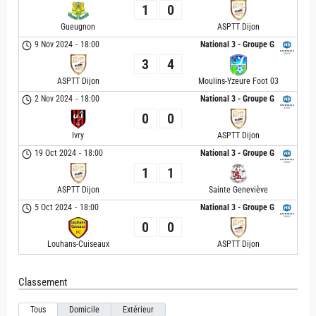
1
0
Gueugnon
ASPTT Dijon
9 Nov 2024
-
18:00
National 3 - Groupe G
3
4
ASPTT Dijon
Moulins-Yzeure Foot 03
2 Nov 2024
-
18:00
National 3 - Groupe G
0
0
Ivry
ASPTT Dijon
19 Oct 2024
-
18:00
National 3 - Groupe G
1
1
ASPTT Dijon
Sainte Geneviève
5 Oct 2024
-
18:00
National 3 - Groupe G
0
0
Louhans-Cuiseaux
ASPTT Dijon
Classement
Tous
Domicile
Extérieur