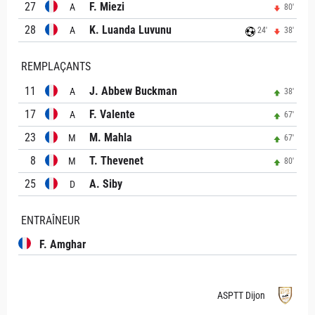
27
F. Miezi
A
80'
28
K. Luanda Luvunu
A
24'
38'
REMPLAÇANTS
11
J. Abbew Buckman
A
38'
17
F. Valente
A
67'
23
M. Mahla
M
67'
8
T. Thevenet
M
80'
25
A. Siby
D
ENTRAÎNEUR
F. Amghar
ASPTT Dijon