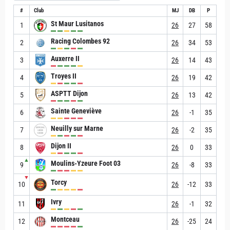
#
Club
MJ
DB
P
St Maur Lusitanos
1
26
27
58
Racing Colombes 92
2
26
34
53
Auxerre II
3
26
14
43
Troyes II
4
26
19
42
ASPTT Dijon
5
26
13
42
Sainte Geneviève
6
26
-1
35
Neuilly sur Marne
7
26
-2
35
Dijon II
8
26
0
33
▲
Moulins-Yzeure Foot 03
9
26
-8
33
▼
Torcy
10
26
-12
33
Ivry
11
26
-1
32
Montceau
12
26
-25
24