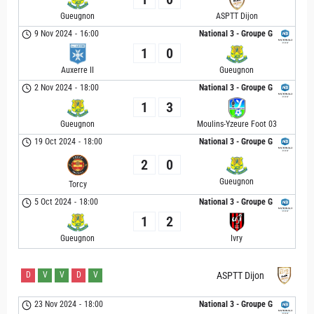
Gueugnon
ASPTT Dijon
9 Nov 2024
-
16:00
National 3 - Groupe G
1
0
Auxerre II
Gueugnon
2 Nov 2024
-
18:00
National 3 - Groupe G
1
3
Gueugnon
Moulins-Yzeure Foot 03
19 Oct 2024
-
18:00
National 3 - Groupe G
2
0
Gueugnon
Torcy
5 Oct 2024
-
18:00
National 3 - Groupe G
1
2
Gueugnon
Ivry
D
V
V
D
V
ASPTT Dijon
23 Nov 2024
-
18:00
National 3 - Groupe G