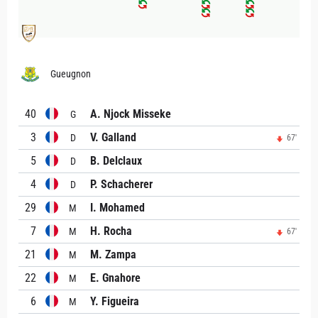
Gueugnon
40
A. Njock Misseke
G
3
V. Galland
D
67'
5
B. Delclaux
D
4
P. Schacherer
D
29
I. Mohamed
M
7
H. Rocha
M
67'
21
M. Zampa
M
22
E. Gnahore
M
6
Y. Figueira
M