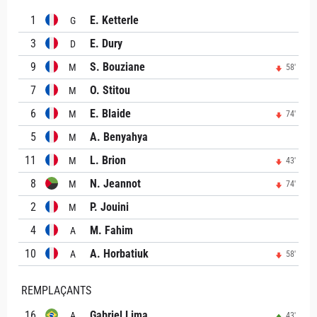
1
E. Ketterle
G
3
E. Dury
D
9
S. Bouziane
M
58'
7
O. Stitou
M
6
E. Blaide
M
74'
5
A. Benyahya
M
11
L. Brion
M
43'
8
N. Jeannot
M
74'
2
P. Jouini
M
4
M. Fahim
A
10
A. Horbatiuk
A
58'
REMPLAÇANTS
16
Gabriel Lima
A
43'