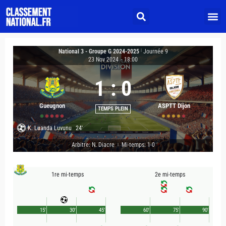
National 3 - Groupe G 2024-2025
|
Journée 9
23 Nov 2024
-
18:00
1
:
0
Gueugnon
ASPTT Dijon
TEMPS PLEIN
K. Luanda Luvunu
24'
Arbitre: N. Diacre
Mi-temps: 1-0
|
1re mi-temps
2e mi-temps
15'
30'
45'
60'
75'
90'