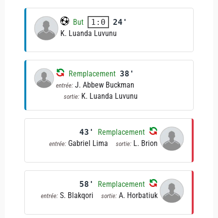
But
24'
1:0
K. Luanda Luvunu
Remplacement
38'
J. Abbew Buckman
entrée:
K. Luanda Luvunu
sortie:
43'
Remplacement
Gabriel Lima
L. Brion
entrée:
sortie:
58'
Remplacement
S. Blakqori
A. Horbatiuk
entrée:
sortie: