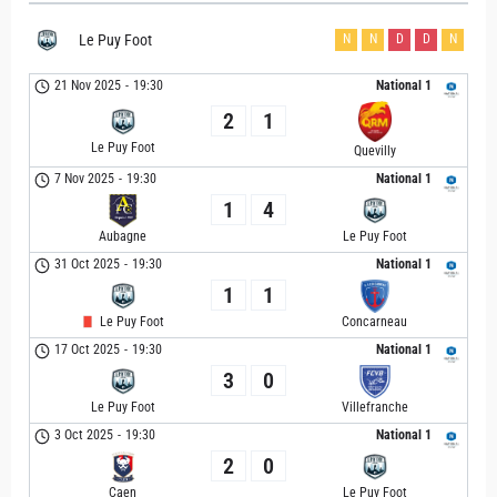
Le Puy Foot
N
N
D
D
N
21 Nov 2025
-
19:30
National 1
2
1
Le Puy Foot
Quevilly
7 Nov 2025
-
19:30
National 1
1
4
Aubagne
Le Puy Foot
31 Oct 2025
-
19:30
National 1
1
1
Le Puy Foot
Concarneau
17 Oct 2025
-
19:30
National 1
3
0
Le Puy Foot
Villefranche
3 Oct 2025
-
19:30
National 1
2
0
Caen
Le Puy Foot