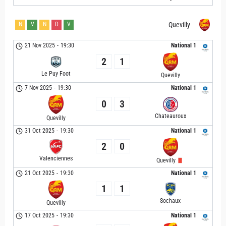
N
V
N
D
V
Quevilly
21 Nov 2025
-
19:30
National 1
2
1
Le Puy Foot
Quevilly
7 Nov 2025
-
19:30
National 1
0
3
Chateauroux
Quevilly
31 Oct 2025
-
19:30
National 1
2
0
Valenciennes
Quevilly
21 Oct 2025
-
19:30
National 1
1
1
Sochaux
Quevilly
17 Oct 2025
-
19:30
National 1