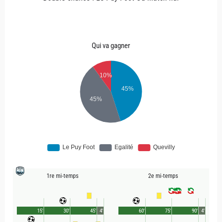
Qui va gagner
1re mi-temps
2e mi-temps
15'
30'
45'
4'
60'
75'
90'
4'