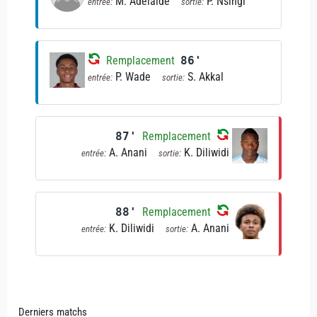
M. Adelaide
P. Nsingi
entrée:
sortie:
Remplacement
86'
P. Wade
S. Akkal
entrée:
sortie:
87'
Remplacement
A. Anani
K. Diliwidi
entrée:
sortie:
88'
Remplacement
K. Diliwidi
A. Anani
entrée:
sortie:
Derniers matchs