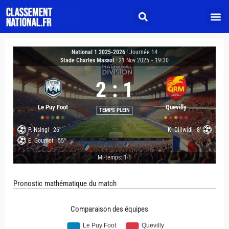
National 1 2025-2026
|
Journée 14
Stade Charles Massot
|
21 Nov 2025
-
19:30
2
:
1
Le Puy Foot
Quevilly
TEMPS PLEIN
P. Nsingi
26'
K. Diliwidi
8'
E. Goumot
55'
Mi-temps: 1-1
Pronostic mathématique du match
Comparaison des équipes