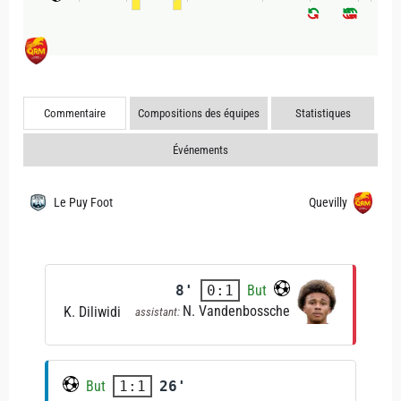
Commentaire
Compositions des équipes
Statistiques
Événements
Le Puy Foot
Quevilly
8'
But
0:1
N. Vandenbossche
K. Diliwidi
assistant:
But
26'
1:1