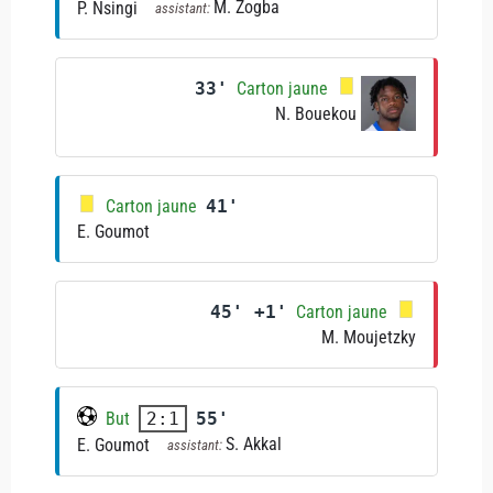
M. Zogba
P. Nsingi
assistant:
33'
Carton jaune
N. Bouekou
Carton jaune
41'
E. Goumot
45' +1'
Carton jaune
M. Moujetzky
But
55'
2:1
S. Akkal
E. Goumot
assistant: