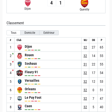
4
1
Dijon
Quevilly
Classement
Tous
Domicile
Extérieur
#
Club
MJ
DB
P
Dijon
1
32
27
65
▲
Rouen
2
32
14
55
▼
Sochaux
3
31
22
55
▼
Fleury 91
4
32
17
54
Versailles
5
32
12
53
Orleans
6
32
0
51
Le Puy Foot
7
32
7
47
Caen
8
32
5
40