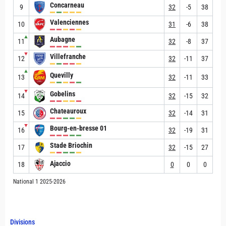
Concarneau
9
32
-5
38
Valenciennes
10
31
-6
38
▲
Aubagne
11
32
-8
37
▼
Villefranche
12
32
-11
37
▲
Quevilly
13
32
-11
33
▼
Gobelins
14
32
-15
32
Chateauroux
15
32
-14
31
▼
Bourg-en-bresse 01
16
32
-19
31
Stade Briochin
17
32
-15
27
Ajaccio
18
0
0
0
National 1 2025-2026
Divisions