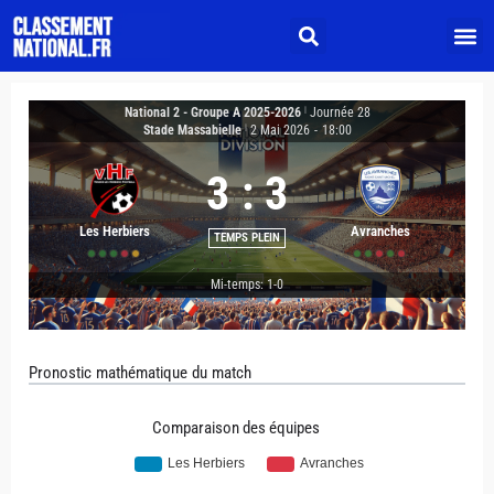
National 2 - Groupe A 2025-2026
|
Journée 28
Stade Massabielle
|
2 Mai 2026
-
18:00
3
:
3
Les Herbiers
Avranches
TEMPS PLEIN
Mi-temps: 1-0
Pronostic mathématique du match
Comparaison des équipes