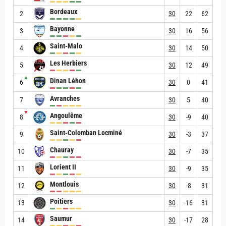
Bordeaux
2
30
22
62
Bayonne
3
30
16
56
Saint-Malo
4
30
14
50
Les Herbiers
5
30
12
49
▲
Dinan Léhon
6
30
0
41
Avranches
7
30
5
40
▼
Angoulême
8
30
-9
40
Saint-Colomban Locminé
9
30
-3
37
Chauray
10
30
-7
35
Lorient II
11
30
-9
35
Montlouis
12
30
-8
31
Poitiers
13
30
-16
31
Saumur
14
30
-17
28