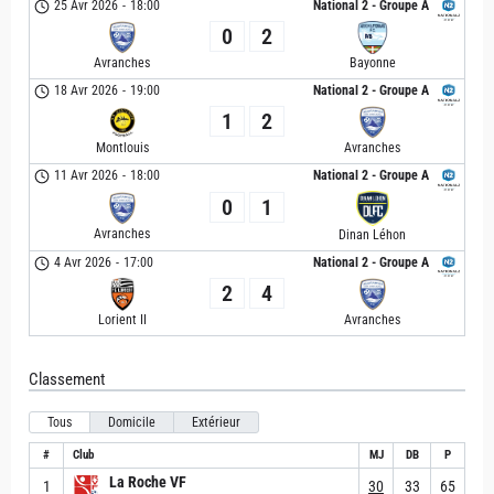
25 Avr 2026
-
18:00
National 2 - Groupe A
0
2
Avranches
Bayonne
18 Avr 2026
-
19:00
National 2 - Groupe A
1
2
Montlouis
Avranches
11 Avr 2026
-
18:00
National 2 - Groupe A
0
1
Avranches
Dinan Léhon
4 Avr 2026
-
17:00
National 2 - Groupe A
2
4
Lorient II
Avranches
Classement
Tous
Domicile
Extérieur
#
Club
MJ
DB
P
La Roche VF
1
30
33
65