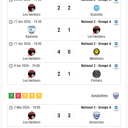
2
2
Les Herbiers
Granville
17 Avr 2026
-
19:30
National 2 - Groupe A
2
1
Bayonne
Les Herbiers
11 Avr 2026
-
18:00
National 2 - Groupe A
4
0
Les Herbiers
Montlouis
8 Avr 2026
-
19:00
National 2 - Groupe A
2
1
Les Herbiers
Poitiers
V
D
N
N
N
Avranches
2 Mai 2026
-
18:00
National 2 - Groupe A
3
3
Les Herbiers
Avranches