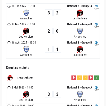
30 Jan 2026
-
19:30
National 2 - Groupe A
3
2
Avranches
Les Herbiers
17 Mai 2025
-
18:00
National 2 - Groupe B
2
0
Les Herbiers
Avranches
16 Août 2024
-
19:30
National 2 - Groupe B
1
1
Avranches
Les Herbiers
Derniers matchs
Les Herbiers
D
N
N
D
V
2 Mai 2026
-
18:00
National 2 - Groupe A
3
3
Les Herbiers
Avranches
24 Avr 2026
-
19:00
National 2 - Groupe A