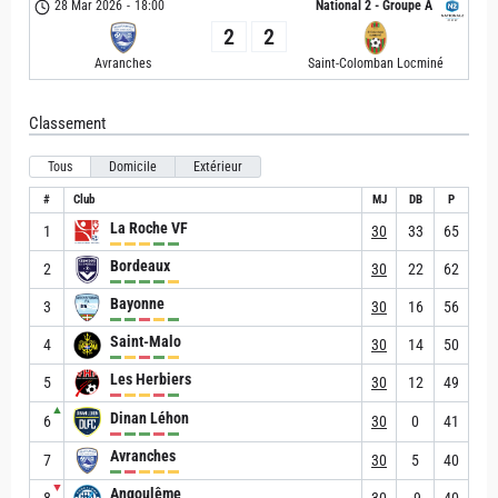
28 Mar 2026
-
18:00
National 2 - Groupe A
2
2
Avranches
Saint-Colomban Locminé
Classement
Tous
Domicile
Extérieur
#
Club
MJ
DB
P
La Roche VF
1
30
33
65
Bordeaux
2
30
22
62
Bayonne
3
30
16
56
Saint-Malo
4
30
14
50
Les Herbiers
5
30
12
49
▲
Dinan Léhon
6
30
0
41
Avranches
7
30
5
40
▼
Angoulême
8
30
-9
40