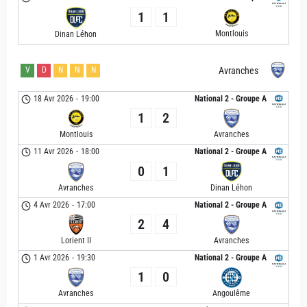
1
1
Montlouis
Dinan Léhon
V
D
N
N
N
Avranches
18 Avr 2026
-
19:00
National 2 - Groupe A
1
2
Montlouis
Avranches
11 Avr 2026
-
18:00
National 2 - Groupe A
0
1
Avranches
Dinan Léhon
4 Avr 2026
-
17:00
National 2 - Groupe A
2
4
Lorient II
Avranches
1 Avr 2026
-
19:30
National 2 - Groupe A
1
0
Avranches
Angoulême