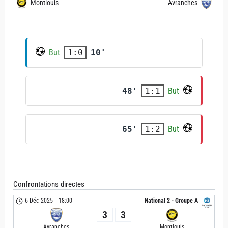
Montlouis
Avranches
But
10'
1:0
48'
But
1:1
65'
But
1:2
Confrontations directes
6 Déc 2025
-
18:00
National 2 - Groupe A
3
3
Avranches
Montlouis