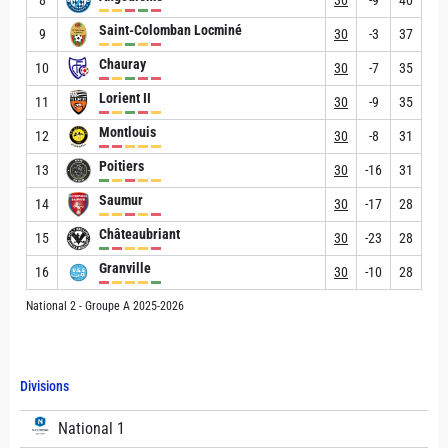
Saint-Colomban Locminé
9
30
-3
37
Chauray
10
30
-7
35
Lorient II
11
30
-9
35
Montlouis
12
30
-8
31
Poitiers
13
30
-16
31
Saumur
14
30
-17
28
Châteaubriant
15
30
-23
28
Granville
16
30
-10
28
National 2 - Groupe A 2025-2026
Divisions
National 1