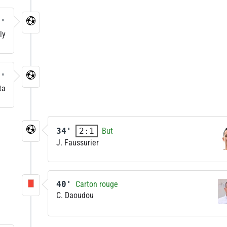
4'
ly
6'
ta
34'
But
2:1
J. Faussurier
40'
Carton rouge
C. Daoudou