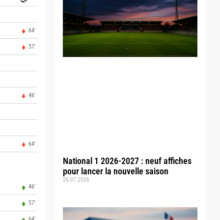
64'
57'
46'
64'
National 1 2026-2027 : neuf affiches
pour lancer la nouvelle saison
26.07.2026
46'
57'
64'