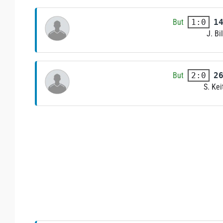
But
1
1:0
J. Bil
But
2
2:0
S. Kei