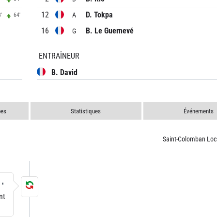
12
D. Tokpa
A
'
64'
16
B. Le Guernevé
G
ENTRAÎNEUR
B. David
pes
Statistiques
Événements
Saint-Colomban Lo
9'
nt