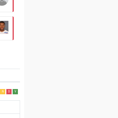
N
D
V