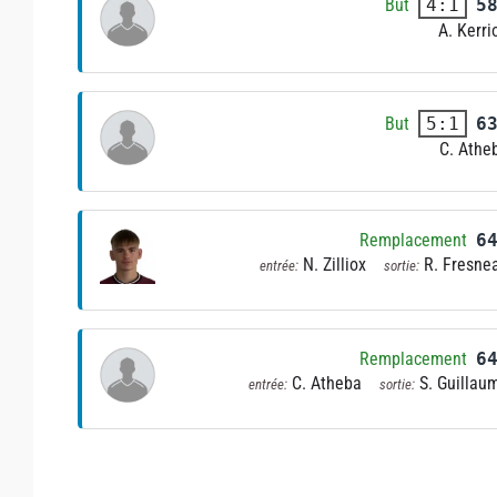
But
5
4:1
A. Kerri
But
6
5:1
C. Athe
Remplacement
6
N. Zilliox
R. Fresne
entrée:
sortie:
Remplacement
6
C. Atheba
S. Guillau
entrée:
sortie: