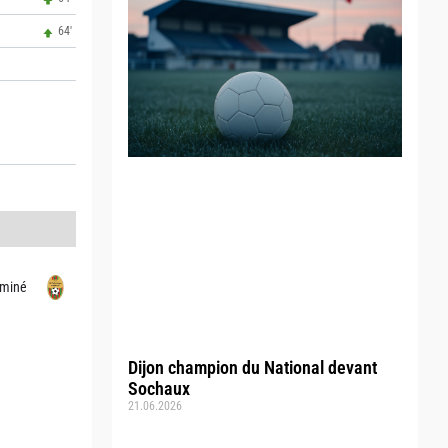
64'
cminé
Dijon champion du National devant
Sochaux
21.06.2026