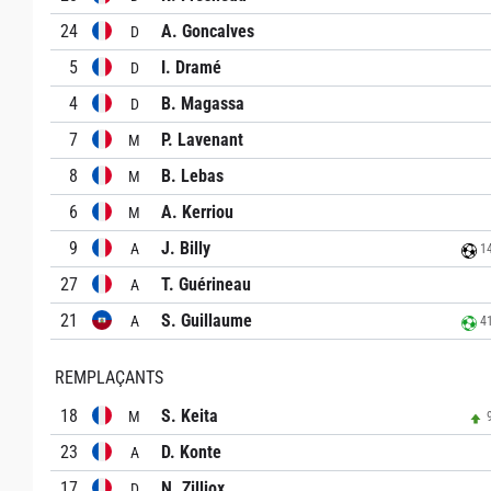
24
A. Goncalves
D
5
I. Dramé
D
4
B. Magassa
D
7
P. Lavenant
M
8
B. Lebas
M
6
A. Kerriou
M
9
J. Billy
A
14
27
T. Guérineau
A
21
S. Guillaume
A
41
REMPLAÇANTS
18
S. Keita
M
9
23
D. Konte
A
17
N. Zilliox
D