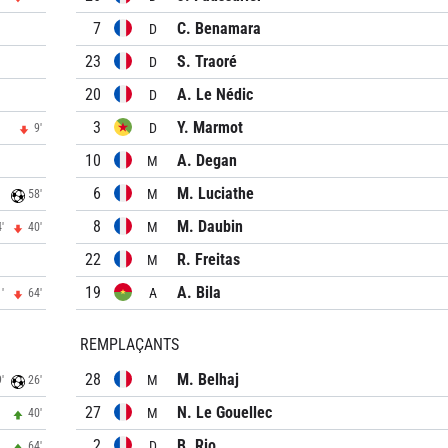
7
C. Benamara
D
23
S. Traoré
D
20
A. Le Nédic
D
3
Y. Marmot
D
9'
10
A. Degan
M
6
M. Luciathe
M
58'
8
M. Daubin
M
'
40'
22
R. Freitas
M
19
A. Bila
A
'
64'
REMPLAÇANTS
28
M. Belhaj
M
'
26'
27
N. Le Gouellec
M
40'
2
B. Rio
D
64'