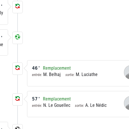
0'
ly
1'
me
46'
Remplacement
M. Belhaj
M. Luciathe
entrée:
sortie:
57'
Remplacement
N. Le Gouellec
A. Le Nédic
entrée:
sortie: