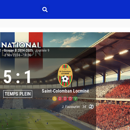
2 - Groupe B 2024-2025
|
Journée 9
2 Nov 2024
-
18:00
5
:
1
Saint-Colomban Locminé
TEMPS PLEIN
N
D
D
D
V
J. Faussurier
34'