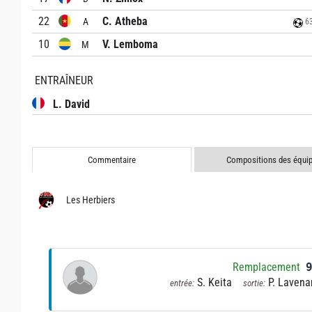
22
C. Atheba
A
63
10
V. Lemboma
M
ENTRAÎNEUR
L. David
Commentaire
Compositions des équi
Les Herbiers
Remplacement
S. Keita
P. Lavena
entrée:
sortie: