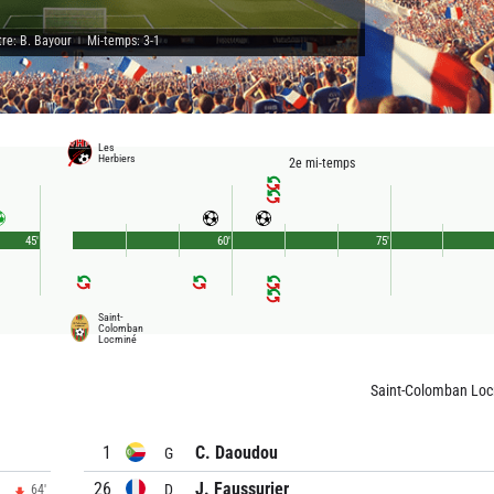
tre: B. Bayour
Mi-temps: 3-1
|
Les
Herbiers
2e mi-temps
45'
60'
75'
Saint-
Colomban
Locminé
Saint-Colomban Lo
1
C. Daoudou
G
26
J. Faussurier
D
64'