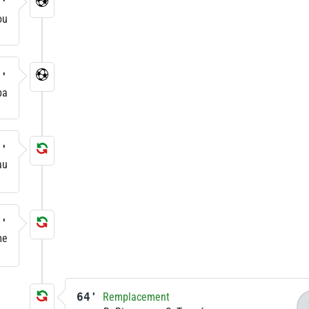
8'
ou
3'
ba
4'
au
4'
me
64'
Remplacement