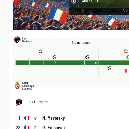
C. Atheba
63'
Arbi
Les
Herbiers
1re mi-temps
15'
30'
Saint-
Colomban
Locminé
Les Herbiers
1
N. Yavorsky
G
28
R. Fresneau
D