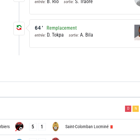
B. Rio
S. Traoré
entrée:
sortie:
64'
Remplacement
D. Tokpa
A. Bila
entrée:
sortie:
D
N
5
1
rbiers
Saint-Colomban Locminé