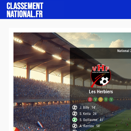
National 
Les Herbiers
D
V
N
V
V
J. Billy
14'
S. Keita
26'
S. Guillaume
41'
A. Kerriou
58'