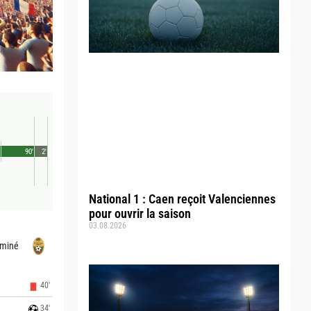
90'
2'
National 1 : Caen reçoit Valenciennes
pour ouvrir la saison
03.08.2026
cminé
40'
34'