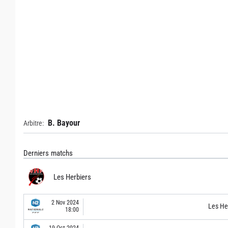
B. Bayour
Arbitre:
Derniers matchs
Les Herbiers
2 Nov 2024
Les He
18:00
19 Oct 2024