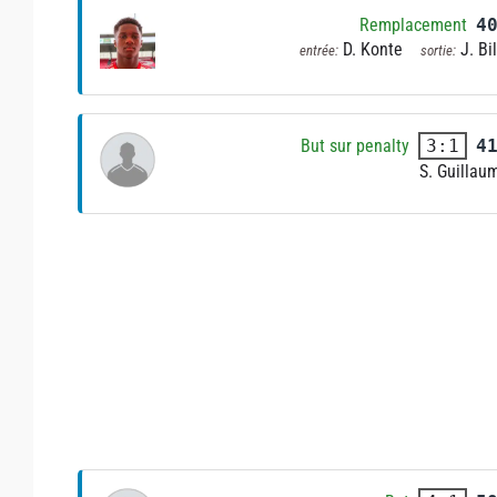
Remplacement
4
D. Konte
J. Bil
entrée:
sortie:
But sur penalty
4
3:1
S. Guillau