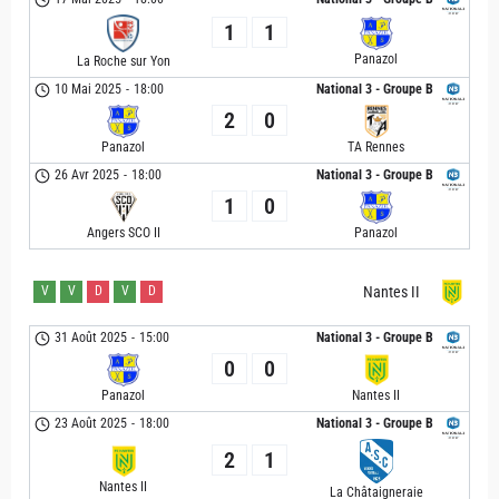
1
1
Panazol
La Roche sur Yon
10 Mai 2025
-
18:00
National 3 - Groupe B
2
0
Panazol
TA Rennes
26 Avr 2025
-
18:00
National 3 - Groupe B
1
0
Angers SCO II
Panazol
V
V
D
V
D
Nantes II
31 Août 2025
-
15:00
National 3 - Groupe B
0
0
Panazol
Nantes II
23 Août 2025
-
18:00
National 3 - Groupe B
2
1
Nantes II
La Châtaigneraie