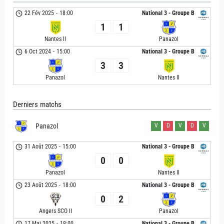
22 Fév 2025
-
18:00
National 3 - Groupe B
1
1
Nantes II
Panazol
6 Oct 2024
-
15:00
National 3 - Groupe B
3
3
Panazol
Nantes II
Derniers matchs
Panazol
V
D
V
D
V
31 Août 2025
-
15:00
National 3 - Groupe B
0
0
Panazol
Nantes II
23 Août 2025
-
18:00
National 3 - Groupe B
0
2
Angers SCO II
Panazol
17 Mai 2025
-
18:00
National 3 - Groupe B