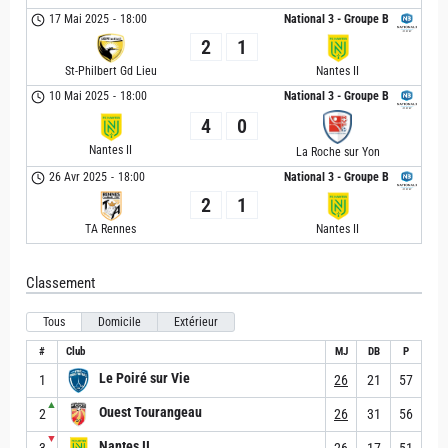
17 Mai 2025
-
18:00
National 3 - Groupe B
2
1
St-Philbert Gd Lieu
Nantes II
10 Mai 2025
-
18:00
National 3 - Groupe B
4
0
Nantes II
La Roche sur Yon
26 Avr 2025
-
18:00
National 3 - Groupe B
2
1
TA Rennes
Nantes II
Classement
Tous
Domicile
Extérieur
#
Club
MJ
DB
P
Le Poiré sur Vie
1
26
21
57
▲
Ouest Tourangeau
2
26
31
56
▼
Nantes II
3
26
17
51