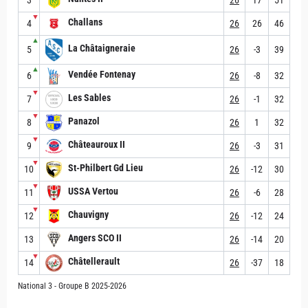
▼
Challans
4
26
26
46
▲
La Châtaigneraie
5
26
-3
39
▲
Vendée Fontenay
6
26
-8
32
▼
Les Sables
7
26
-1
32
▼
Panazol
8
26
1
32
▼
Châteauroux II
9
26
-3
31
▼
St-Philbert Gd Lieu
10
26
-12
30
▼
USSA Vertou
11
26
-6
28
▼
Chauvigny
12
26
-12
24
Angers SCO II
13
26
-14
20
▼
Châtellerault
14
26
-37
18
National 3 - Groupe B 2025-2026