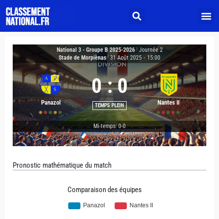
National 3 - Groupe B 2025-2026
|
Journée 2
Stade de Morpiènas
|
31 Août 2025
-
15:00
0
:
0
Panazol
Nantes II
TEMPS PLEIN
Mi-temps: 0-0
Pronostic mathématique du match
Comparaison des équipes