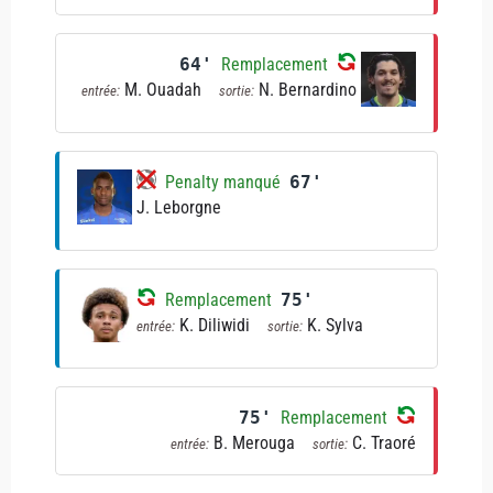
64'
Remplacement
M. Ouadah
N. Bernardino
entrée:
sortie:
Penalty manqué
67'
J. Leborgne
Remplacement
75'
K. Diliwidi
K. Sylva
entrée:
sortie:
75'
Remplacement
B. Merouga
C. Traoré
entrée:
sortie: