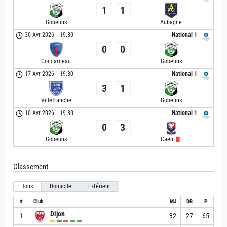
1
1
Gobelins
Aubagne
30 Avr 2026
-
19:30
National 1
0
0
Concarneau
Gobelins
17 Avr 2026
-
19:30
National 1
3
1
Villefranche
Gobelins
10 Avr 2026
-
19:30
National 1
0
3
Gobelins
Caen
Classement
Tous
Domicile
Extérieur
#
Club
MJ
DB
P
Dijon
1
32
27
65