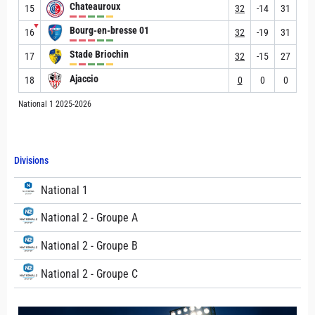
Chateauroux
15
32
-14
31
▼
Bourg-en-bresse 01
16
32
-19
31
Stade Briochin
17
32
-15
27
Ajaccio
18
0
0
0
National 1 2025-2026
Divisions
National 1
National 2 - Groupe A
National 2 - Groupe B
National 2 - Groupe C