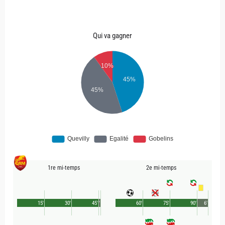
Qui va gagner
1re mi-temps
2e mi-temps
15'
30'
45'
1'
60'
75'
90'
6'