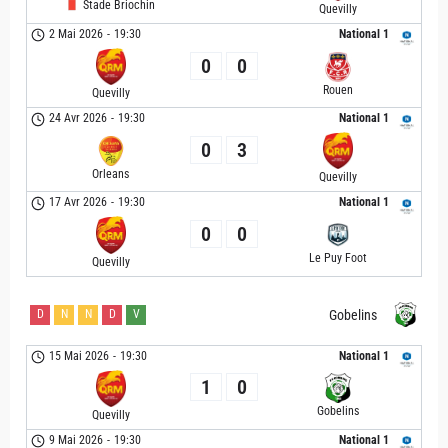
Stade Briochin
Quevilly
2 Mai 2026
-
19:30
National 1
0
0
Rouen
Quevilly
24 Avr 2026
-
19:30
National 1
0
3
Orleans
Quevilly
17 Avr 2026
-
19:30
National 1
0
0
Le Puy Foot
Quevilly
D
N
N
D
V
Gobelins
15 Mai 2026
-
19:30
National 1
1
0
Gobelins
Quevilly
9 Mai 2026
-
19:30
National 1