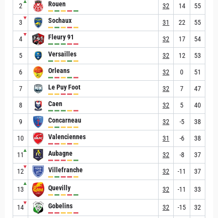
▲
Rouen
2
32
14
55
▼
Sochaux
3
31
22
55
▼
Fleury 91
4
32
17
54
Versailles
5
32
12
53
Orleans
6
32
0
51
Le Puy Foot
7
32
7
47
Caen
8
32
5
40
Concarneau
9
32
-5
38
Valenciennes
10
31
-6
38
▲
Aubagne
11
32
-8
37
▼
Villefranche
12
32
-11
37
▲
Quevilly
13
32
-11
33
▼
Gobelins
14
32
-15
32