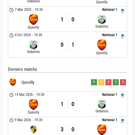
Gobelins
Quevilly
7 Mar 2025
-
19:30
National 1
1
0
Gobelins
Quevilly
4 Oct 2024
-
19:30
National 1
0
1
Gobelins
Quevilly
Derniers matchs
Quevilly
V
N
D
V
D
15 Mai 2026
-
19:30
National 1
1
0
Gobelins
Quevilly
9 Mai 2026
-
19:30
National 1
3
0