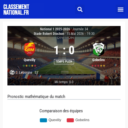
National 1 2025-2026
|
Journée 34
Stade Robert Diochon
|
15 Mai 2026
-
19:30
1
:
0
Quevilly
Gobelins
TEMPS PLEIN
J. Leborgne
53'
Mi-temps: 0-0
Pronostic mathématique du match
Comparaison des équipes