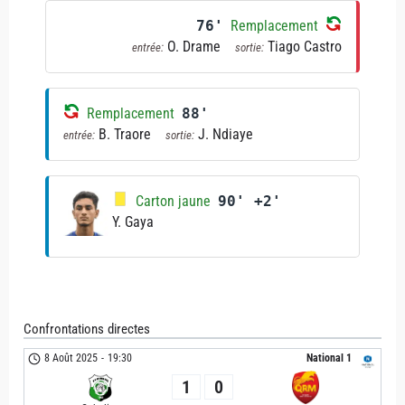
76'
Remplacement
O. Drame
Tiago Castro
entrée:
sortie:
Remplacement
88'
B. Traore
J. Ndiaye
entrée:
sortie:
Carton jaune
90' +2'
Y. Gaya
Confrontations directes
8 Août 2025
-
19:30
National 1
1
0