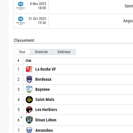
8 Nov 2025
Sain
18:00
31 Oct 2025
Ango
19:30
Classement
Tous
Domicile
Extérieur
#
Club
1
La Roche VF
2
Bordeaux
3
Bayonne
4
Saint-Malo
5
Les Herbiers
▲
6
Dinan Léhon
7
Avranches