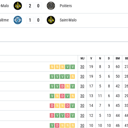
2
0
t-Malo
Poitiers
1
0
ulême
Saint-Malo
MJ
V
N
D
BM
B
30
19
8
3
60
2
N
N
N
V
V
30
19
5
6
50
2
V
V
V
V
N
30
17
5
8
42
2
V
V
D
N
V
30
13
11
6
43
2
V
N
D
V
N
30
14
7
9
45
3
D
N
N
D
V
30
12
5
13
44
4
D
V
V
D
V
30
10
10
10
46
4
V
D
N
N
N