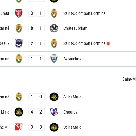
3
1
aumur
Saint-Colomban Locminé
0
1
cminé
Châteaubriant
2
1
deaux
Saint-Colomban Locminé
1
1
cminé
Avranches
Saint-M
1
0
cminé
Saint-Malo
4
2
t-Malo
Chauray
3
3
he VF
Saint-Malo