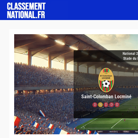
National 
Stade du 
Saint-Colomban Locminé
D
N
D
D
D