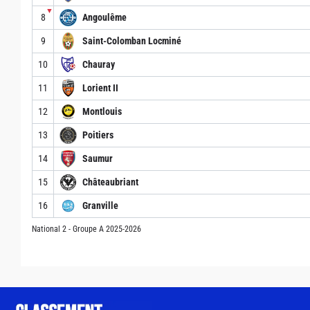
▼
8
Angoulême
9
Saint-Colomban Locminé
10
Chauray
11
Lorient II
12
Montlouis
13
Poitiers
14
Saumur
15
Châteaubriant
16
Granville
National 2 - Groupe A 2025-2026