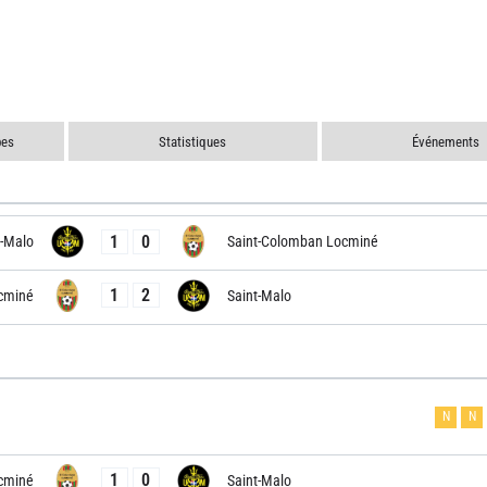
pes
Statistiques
Événements
1
0
t-Malo
Saint-Colomban Locminé
1
2
cminé
Saint-Malo
N
N
1
0
cminé
Saint-Malo