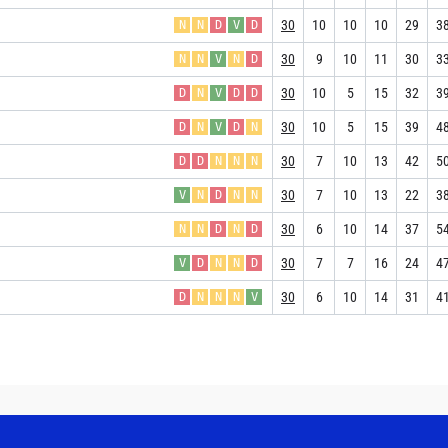
30
10
10
10
29
3
N
N
D
V
D
30
9
10
11
30
3
N
N
V
N
D
30
10
5
15
32
3
D
N
V
D
D
30
10
5
15
39
4
D
N
V
D
N
30
7
10
13
42
5
D
D
N
N
N
30
7
10
13
22
3
V
N
D
N
N
30
6
10
14
37
5
N
N
D
N
D
30
7
7
16
24
4
V
D
N
N
D
30
6
10
14
31
4
D
N
N
N
V