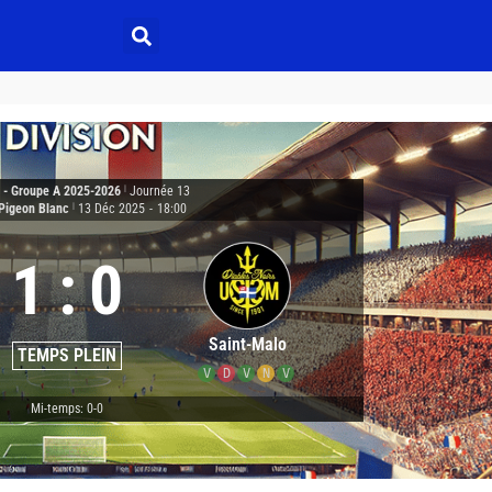
2 - Groupe A 2025-2026
|
Journée 13
Pigeon Blanc
|
13 Déc 2025
-
18:00
1
:
0
Saint-Malo
TEMPS PLEIN
V
D
V
N
V
Mi-temps: 0-0