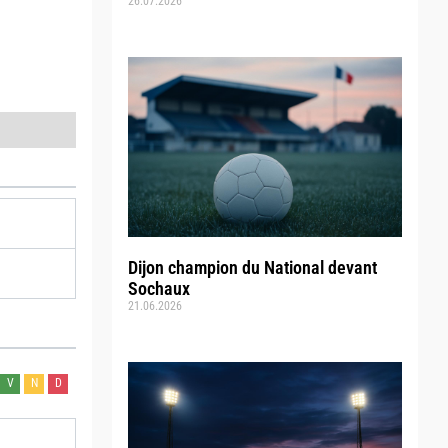
26.07.2026
Dijon champion du National devant
Sochaux
21.06.2026
V
N
D