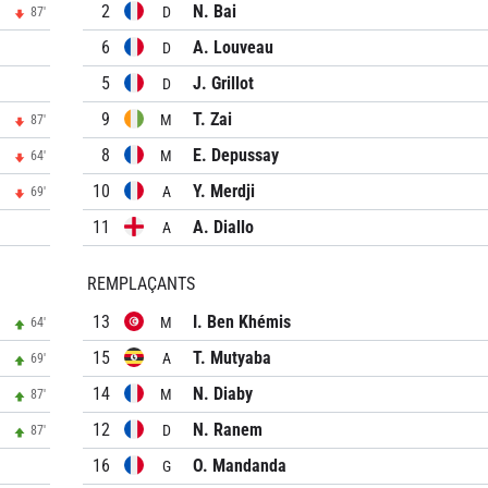
2
N. Bai
D
87'
6
A. Louveau
D
5
J. Grillot
D
9
T. Zai
M
87'
8
E. Depussay
M
64'
10
Y. Merdji
A
69'
11
A. Diallo
A
REMPLAÇANTS
13
I. Ben Khémis
M
64'
15
T. Mutyaba
A
69'
14
N. Diaby
M
87'
12
N. Ranem
D
87'
16
O. Mandanda
G