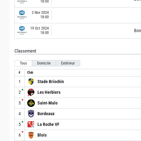
18:00
2 Nov 2024
18:00
19 Oct 2024
Bor
18:00
Classement
Tous
Domicile
Extérieur
#
Club
1
Stade Briochin
▲
2
Les Herbiers
▼
3
Saint-Malo
4
Bordeaux
▲
5
La Roche VF
▼
6
Blois