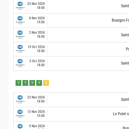
23 Nov 2024
Sain
18:00
8 Nov 2024
Bourges F
19:00
2 Nov 2024
Sain
18:00
19 Oct 2024
Po
18:00
5 Oct 2024
Sain
18:00
V
V
V
V
N
23 Nov 2024
Sain
18:00
13 Nov 2024
Le Poiré s
19:00
9 Nov 2024
Bor