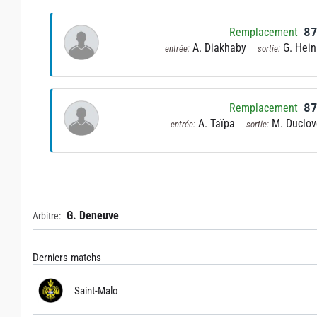
Remplacement
8
A. Diakhaby
G. Hein
entrée:
sortie:
Remplacement
8
A. Taïpa
M. Duclov
entrée:
sortie:
G. Deneuve
Arbitre:
Derniers matchs
Saint-Malo