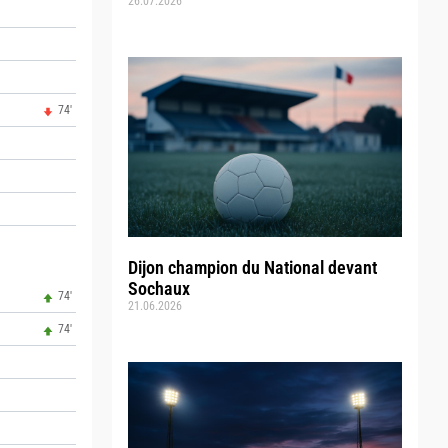
26.07.2026
74'
Dijon champion du National devant
Sochaux
74'
21.06.2026
74'