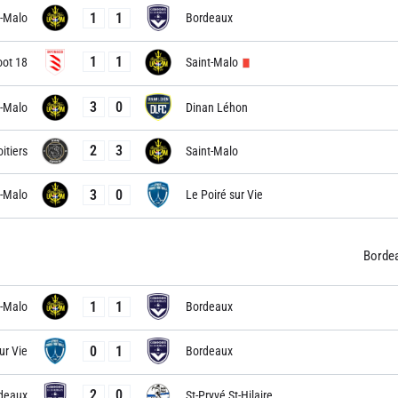
1
1
t-Malo
Bordeaux
1
1
oot 18
Saint-Malo
3
0
t-Malo
Dinan Léhon
2
3
itiers
Saint-Malo
3
0
t-Malo
Le Poiré sur Vie
Borde
1
1
t-Malo
Bordeaux
0
1
ur Vie
Bordeaux
2
0
deaux
St-Pryvé St-Hilaire