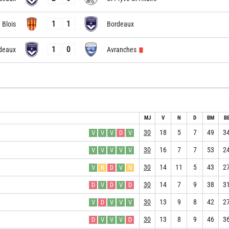
1
1
Blois
Bordeaux
1
0
deaux
Avranches
MJ
V
N
D
BM
B
30
18
5
7
49
3
V
V
V
D
V
30
16
7
7
53
2
V
V
V
V
V
30
14
11
5
43
2
V
N
D
V
N
30
14
7
9
38
3
D
V
D
V
D
30
13
9
8
42
2
V
D
V
V
V
30
13
8
9
46
3
D
V
V
V
D