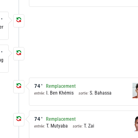
4'
er
9'
ug
74'
Remplacement
I. Ben Khémis
S. Bahassa
entrée:
sortie:
74'
Remplacement
T. Mutyaba
T. Zai
entrée:
sortie: