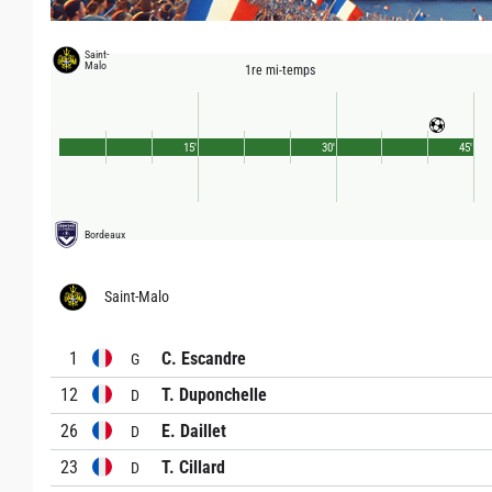
Saint-
Malo
1re mi-temps
15'
30'
45'
Bordeaux
Saint-Malo
1
C. Escandre
G
12
T. Duponchelle
D
26
E. Daillet
D
23
T. Cillard
D