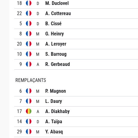
18
M. Duclovel
D
22
A. Cottereau
D
5
B. Cissé
D
8
G. Heinry
M
20
A. Leroyer
M
10
S. Barroug
M
9
R. Gerbeaud
A
REMPLAÇANTS
6
P. Magnon
M
7
L. Daury
M
17
A. Diakhaby
A
14
A. Taïpa
D
29
Y. Abasq
M