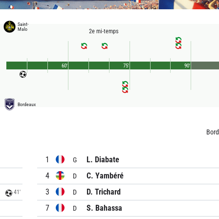
Saint-
Malo
2e mi-temps
60'
75'
90'
Bordeaux
Bor
1
L. Diabate
G
4
C. Yambéré
D
3
D. Trichard
D
41'
7
S. Bahassa
D