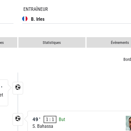
ENTRAÎNEUR
B. Irles
pes
Statistiques
Événements
Bor
1'
et
49'
But
1:1
S. Bahassa