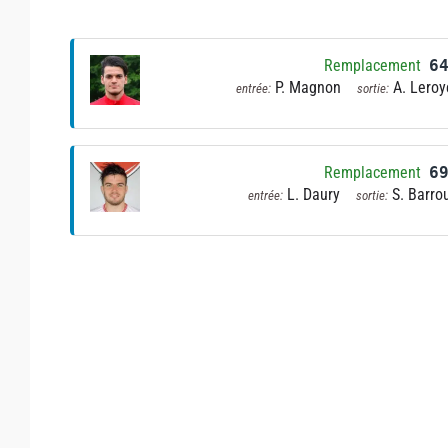
Remplacement
6
P. Magnon
A. Leroy
entrée:
sortie:
Remplacement
6
L. Daury
S. Barro
entrée:
sortie: