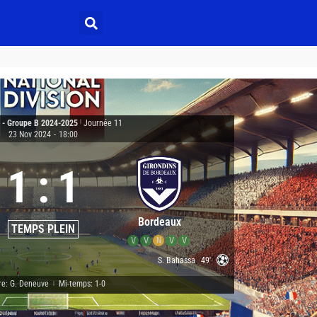
2 - Groupe B 2024-2025
|
Journée 11
23 Nov 2024
-
18:00
1
:
1
Bordeaux
TEMPS PLEIN
V
V
N
V
V
S. Bahassa
49'
re: G. Deneuve
Mi-temps: 1-0
|