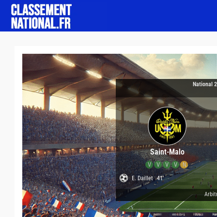
National 
Saint-Malo
V
V
V
V
N
E. Daillet
41'
Arbit