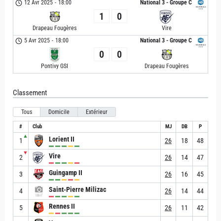
12 Avr 2025
-
18:00
National 3 - Groupe C
1
0
Drapeau Fougères
Vire
5 Avr 2025
-
18:00
National 3 - Groupe C
0
0
Pontivy GSI
Drapeau Fougères
Classement
Tous
Domicile
Extérieur
#
Club
MJ
DB
P
▲
Lorient II
1
26
18
48
▼
Vire
2
26
14
47
Guingamp II
3
26
16
45
Saint-Pierre Milizac
4
26
14
44
Rennes II
5
26
11
42