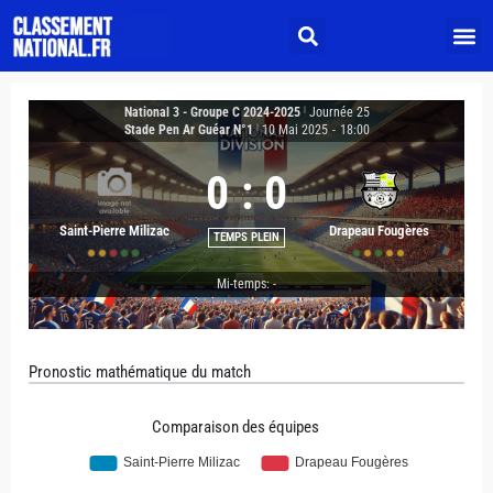
National 3 - Groupe C 2024-2025
|
Journée 25
Stade Pen Ar Guéar N°1
|
10 Mai 2025
-
18:00
0
:
0
Saint-Pierre Milizac
Drapeau Fougères
TEMPS PLEIN
Mi-temps: -
Pronostic mathématique du match
Comparaison des équipes