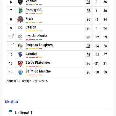
Vannes
6
26
1
36
Pontivy GSI
7
26
6
36
Flers
8
26
-3
34
Cesson
9
26
1
34
▲
Ergué-Gaberic
10
26
-12
29
▼
Drapeau Fougères
11
26
-13
28
Lannion
12
26
-14
27
Stade Plabennec
13
26
-21
21
Saint-Lô Manche
14
26
-18
19
National 3 - Groupe C 2024-2025
Divisions
National 1