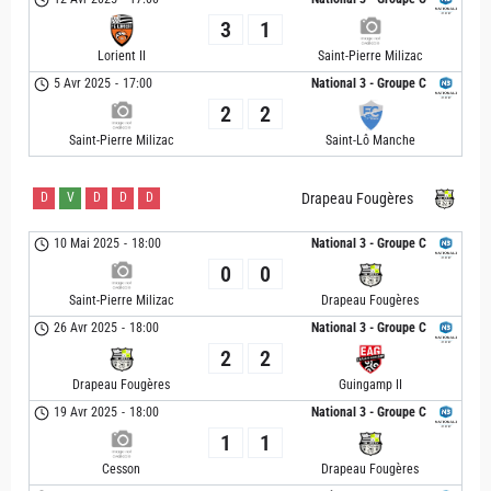
3
1
Lorient II
Saint-Pierre Milizac
5 Avr 2025
-
17:00
National 3 - Groupe C
2
2
Saint-Pierre Milizac
Saint-Lô Manche
D
V
D
D
D
Drapeau Fougères
10 Mai 2025
-
18:00
National 3 - Groupe C
0
0
Saint-Pierre Milizac
Drapeau Fougères
26 Avr 2025
-
18:00
National 3 - Groupe C
2
2
Drapeau Fougères
Guingamp II
19 Avr 2025
-
18:00
National 3 - Groupe C
1
1
Cesson
Drapeau Fougères