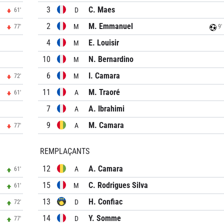
3
C. Maes
D
61'
2
M. Emmanuel
M
77'
9'
4
E. Louisir
M
10
N. Bernardino
M
6
I. Camara
M
72'
11
M. Traoré
A
61'
7
A. Ibrahimi
A
9
M. Camara
A
77'
REMPLAÇANTS
12
A. Camara
A
61'
15
C. Rodrigues Silva
M
61'
13
H. Confiac
D
72'
14
Y. Somme
D
77'