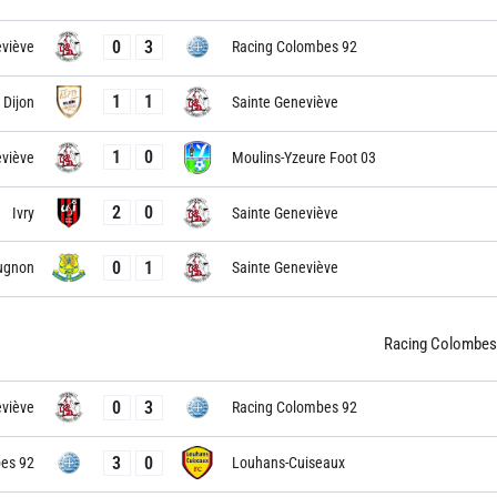
0
3
eviève
Racing Colombes 92
1
1
Dijon
Sainte Geneviève
1
0
eviève
Moulins-Yzeure Foot 03
2
0
Ivry
Sainte Geneviève
0
1
ugnon
Sainte Geneviève
Racing Colombes
0
3
eviève
Racing Colombes 92
3
0
es 92
Louhans-Cuiseaux