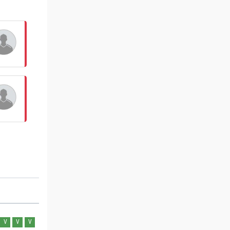
V
V
V