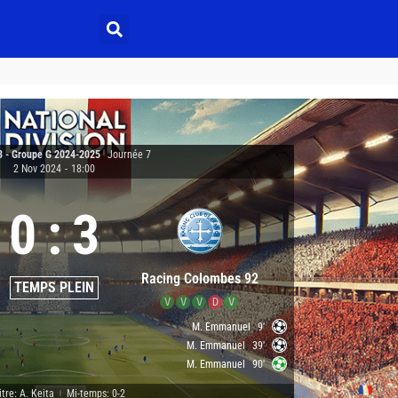
3 - Groupe G 2024-2025
|
Journée 7
2 Nov 2024
-
18:00
0
:
3
Racing Colombes 92
TEMPS PLEIN
V
V
V
D
V
M. Emmanuel
9'
M. Emmanuel
39'
M. Emmanuel
90'
itre: A. Keita
Mi-temps: 0-2
|