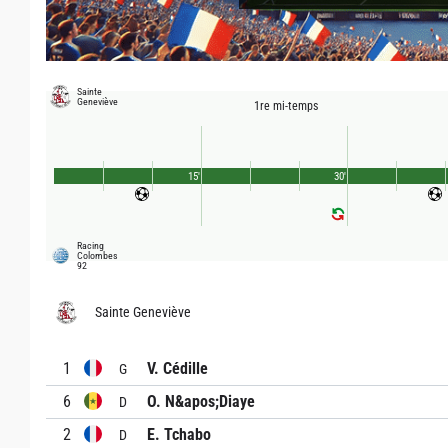
Sainte
Geneviève
1re mi-temps
15'
30'
Racing
Colombes
92
Sainte Geneviève
1
V. Cédille
G
6
O. N&apos;Diaye
D
2
E. Tchabo
D