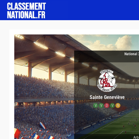
National 
Sainte Geneviève
V
V
D
V
N
Arb