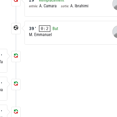
29'
Remplacement
A. Camara
A. Ibrahimi
entrée:
sortie:
39'
But
0:2
M. Emmanuel
1'
fa
1'
wa
2'