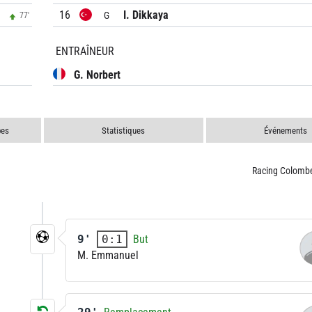
16
I. Dikkaya
G
77'
ENTRAÎNEUR
G. Norbert
pes
Statistiques
Événements
Racing Colomb
9'
But
0:1
M. Emmanuel