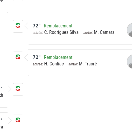
ye
72'
Remplacement
C. Rodrigues Silva
M. Camara
entrée:
sortie:
72'
Remplacement
H. Confiac
M. Traoré
entrée:
sortie:
7'
ch
7'
ra