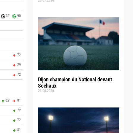
26.07.2026
39'
90'
72'
29'
72'
Dijon champion du National devant
Sochaux
21.06.2026
29'
81'
72'
72'
81'