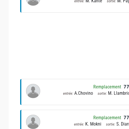
M. Kanté
M. Pa
entrée:
sortie:
Remplacement
7
A.Chovino
M. Llambri
entrée:
sortie:
Remplacement
7
K. Mokni
S. Diar
entrée:
sortie: