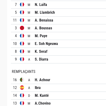
7
N. Laïfa
M
5
M. Llambrich
M
11
A. Benaissa
M
3
A. Boussas
M
4
M. Paye
M
10
E. Soh Ngeuwa
M
8
K. Seraf
M
9
S. Diarra
A
REMPLAÇANTS
16
H. Achour
A
12
Ibra
A
14
M. Kanté
D
13
A.Chovino
M