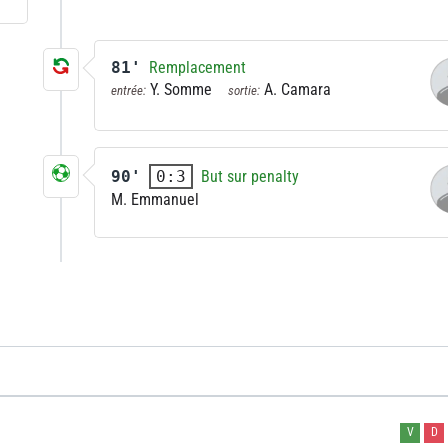
81'
Remplacement
Y. Somme
A. Camara
entrée:
sortie:
90'
But sur penalty
0:3
M. Emmanuel
V
D