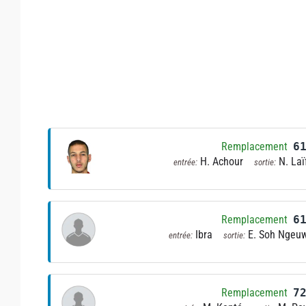
Remplacement
6
H. Achour
N. Laï
entrée:
sortie:
Remplacement
6
Ibra
E. Soh Ngeu
entrée:
sortie:
Remplacement
7