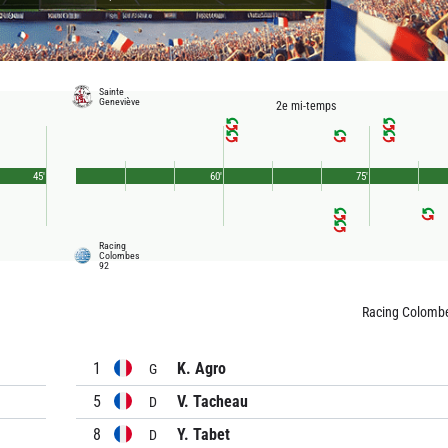
Sainte
Geneviève
2e mi-temps
45'
60'
75'
Racing
Colombes
92
Racing Colomb
1
K. Agro
G
5
V. Tacheau
D
8
Y. Tabet
D