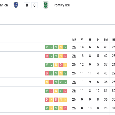
0
0
nnion
Pontivy GSI
MJ
V
N
D
BM
B
26
14
6
6
43
2
V
V
V
N
V
26
13
8
5
42
2
D
V
V
N
D
26
12
9
5
37
2
V
V
N
D
N
26
11
11
4
43
2
D
V
V
N
V
26
11
9
6
36
2
N
D
V
V
V
26
11
3
12
31
3
V
D
N
V
D
26
9
9
8
36
3
D
N
D
N
N
26
8
10
8
28
3
V
N
V
N
D