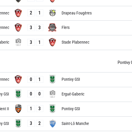
2
1
ennec
Drapeau Fougères
3
3
ennec
Flers
3
1
aberic
Stade Plabennec
Pontivy 
0
1
ennec
Pontivy GSI
0
0
vy GSI
Ergué-Gaberic
1
3
ient II
Pontivy GSI
3
2
vy GSI
Saint-Lô Manche