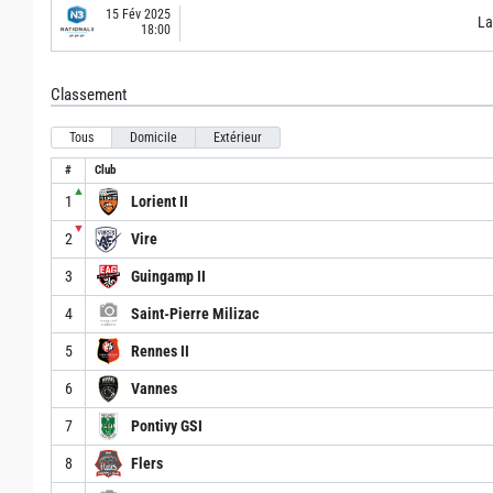
15 Fév 2025
La
18:00
Classement
Tous
Domicile
Extérieur
#
Club
▲
1
Lorient II
▼
2
Vire
3
Guingamp II
4
Saint-Pierre Milizac
5
Rennes II
6
Vannes
7
Pontivy GSI
8
Flers