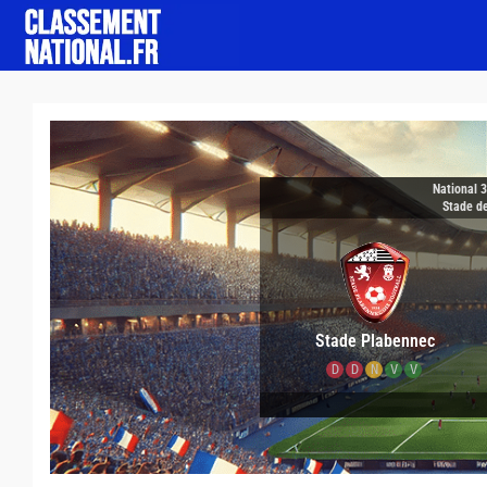
National 
Stade d
Stade Plabennec
D
D
N
V
V