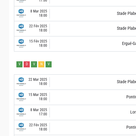
17:00
8 Mar 2025
Stade Plab
18:00
22 Fév 2025
Stade Plab
18:00
15 Fév 2025
Ergué-G
18:00
V
D
V
N
V
22 Mar 2025
Stade Plab
18:00
15 Mar 2025
Ponti
18:00
8 Mar 2025
Lor
17:00
22 Fév 2025
Ponti
18:00