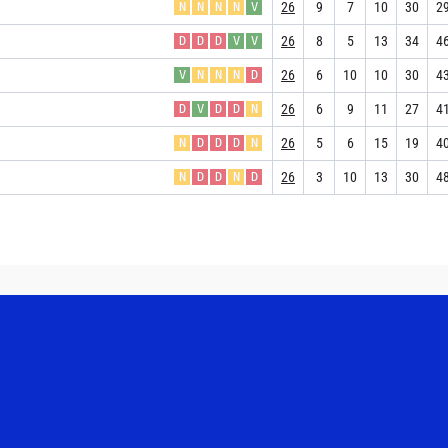
26
9
7
10
30
2
N
N
N
N
V
26
8
5
13
34
4
D
D
D
V
V
26
6
10
10
30
4
V
N
N
N
D
26
6
9
11
27
4
D
V
D
D
N
26
5
6
15
19
4
N
D
D
D
N
26
3
10
13
30
4
N
D
D
N
D