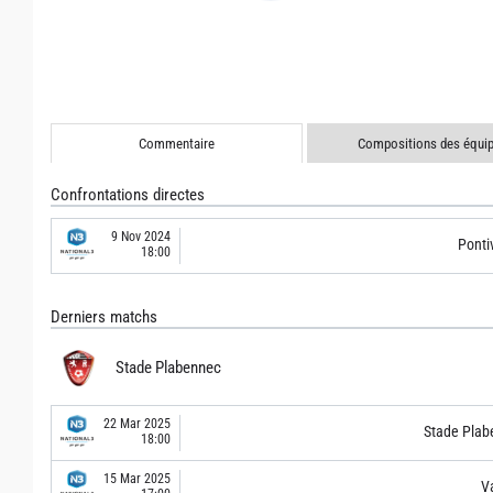
Commentaire
Compositions des équi
Confrontations directes
9 Nov 2024
Ponti
18:00
Derniers matchs
Stade Plabennec
22 Mar 2025
Stade Plab
18:00
15 Mar 2025
V