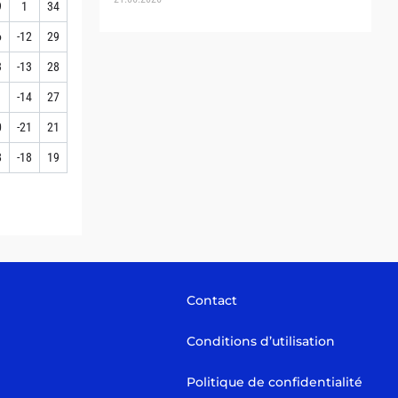
9
1
34
6
-12
29
3
-13
28
1
-14
27
0
-21
21
8
-18
19
Contact
Conditions d’utilisation
Politique de confidentialité