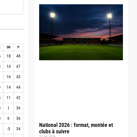
E
DB
P
5
18
48
8
14
47
1
16
45
9
14
44
5
11
42
0
1
36
0
6
36
National 2026 : format, montée et
1
-3
34
clubs à suivre
21.06.2026