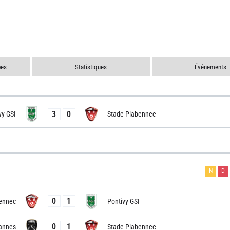
pes
Statistiques
Événements
3
0
vy GSI
Stade Plabennec
N
D
0
1
ennec
Pontivy GSI
0
1
annes
Stade Plabennec