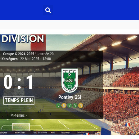
3 - Groupe C 2024-2025
|
Journée 20
e Kervéguen
|
22 Mar 2025
-
18:00
0
:
1
Pontivy GSI
TEMPS PLEIN
V
N
V
V
N
Mi-temps: -