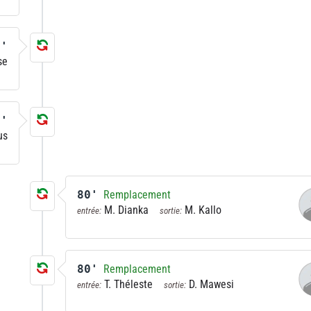
3'
se
8'
us
80'
Remplacement
M. Dianka
M. Kallo
entrée:
sortie:
80'
Remplacement
T. Théleste
D. Mawesi
entrée:
sortie: