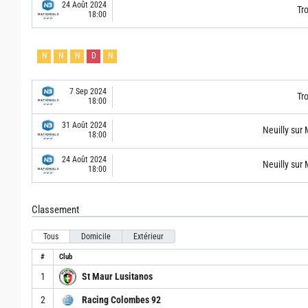
24 Août 2024
Tro
18:00
N
N
N
D
N
7 Sep 2024
Tro
18:00
31 Août 2024
Neuilly sur
18:00
24 Août 2024
Neuilly sur
18:00
Classement
Tous
Domicile
Extérieur
#
Club
1
St Maur Lusitanos
2
Racing Colombes 92