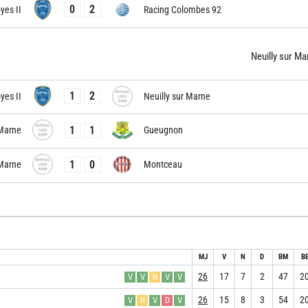
0
2
yes II
Racing Colombes 92
Neuilly sur Ma
1
2
yes II
Neuilly sur Marne
1
1
 Marne
Gueugnon
1
0
 Marne
Montceau
MJ
V
N
D
BM
B
26
17
7
2
47
2
V
V
N
V
V
26
15
8
3
54
2
V
N
V
D
V