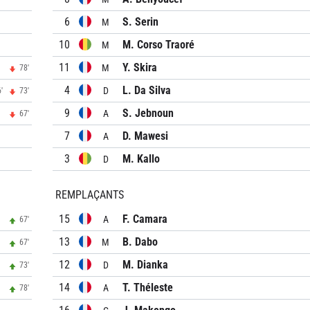
6
S. Serin
M
10
M. Corso Traoré
M
11
Y. Skira
M
78'
4
L. Da Silva
D
'
73'
9
S. Jebnoun
A
67'
7
D. Mawesi
A
3
M. Kallo
D
REMPLAÇANTS
15
F. Camara
A
67'
13
B. Dabo
M
67'
12
M. Dianka
D
73'
14
T. Théleste
A
78'