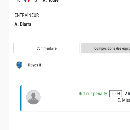
16
A. Touré
G
ENTRAÎNEUR
A. Diarra
Commentaire
Compositions des équi
Troyes II
But sur penalty
2
1:0
E. Mis