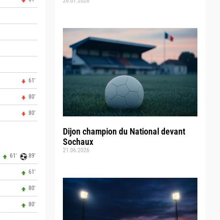
26.07.2026
61'
80'
80'
Dijon champion du National devant
Sochaux
21.06.2026
61'
89'
61'
80'
80'