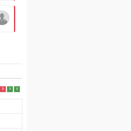
D
V
V