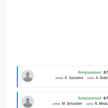
Remplacement
6
K. Gassama
A. Diaki
entrée:
sortie:
Remplacement
6
M. Detourbet
N. Medal
entrée:
sortie: