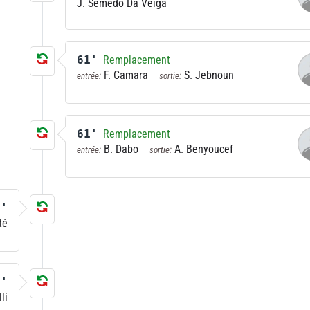
J. Semedo Da Veiga
61'
Remplacement
F. Camara
S. Jebnoun
entrée:
sortie:
61'
Remplacement
B. Dabo
A. Benyoucef
entrée:
sortie:
7'
té
7'
li