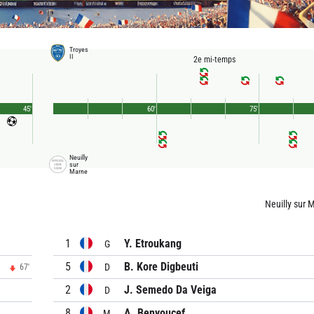
Troyes
II
2e mi-temps
45'
60'
75'
Neuilly
sur
Marne
Neuilly sur 
1
Y. Etroukang
G
5
B. Kore Digbeuti
D
67'
2
J. Semedo Da Veiga
D
8
A. Benyoucef
M