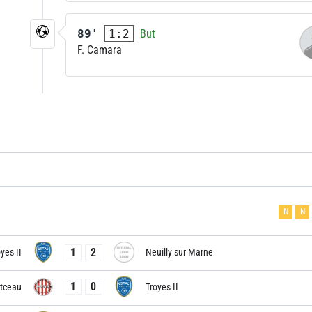
89'
But
1:2
F. Camara
N
N
1
2
yes II
Neuilly sur Marne
1
0
tceau
Troyes II