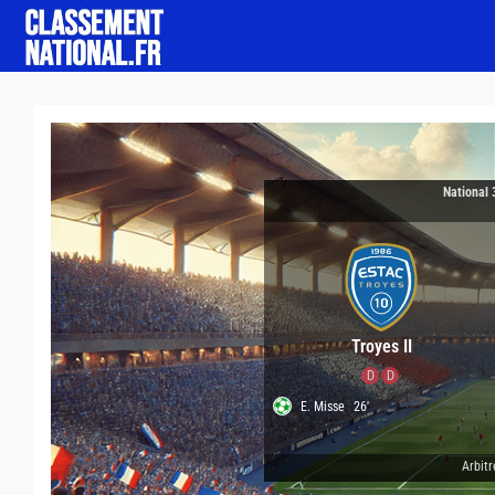
National 
Troyes II
D
D
E. Misse
26'
Arbitr