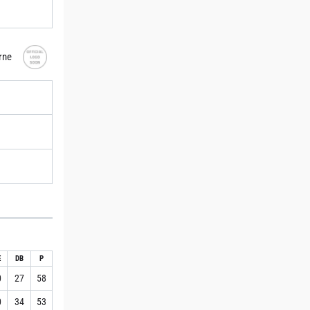
rne
E
DB
P
0
27
58
0
34
53