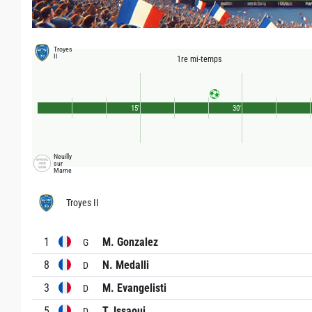
Troyes
II
1re mi-temps
15'
30'
Neuilly
sur
Marne
Troyes II
1
M. Gonzalez
G
8
N. Medalli
D
3
M. Evangelisti
D
5
T. Issaoui
D