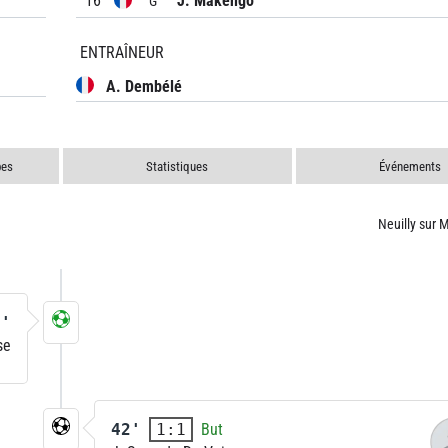
16
J. Makengo
G
ENTRAÎNEUR
A. Dembélé
pes
Statistiques
Événements
Neuilly sur 
6'
se
42'
But
1:1