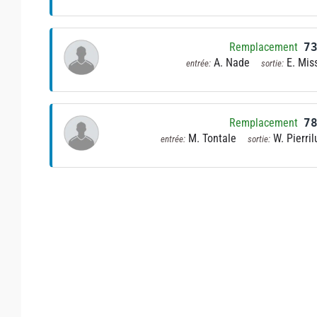
Remplacement
7
A. Nade
E. Mis
entrée:
sortie:
Remplacement
7
M. Tontale
W. Pierril
entrée:
sortie: