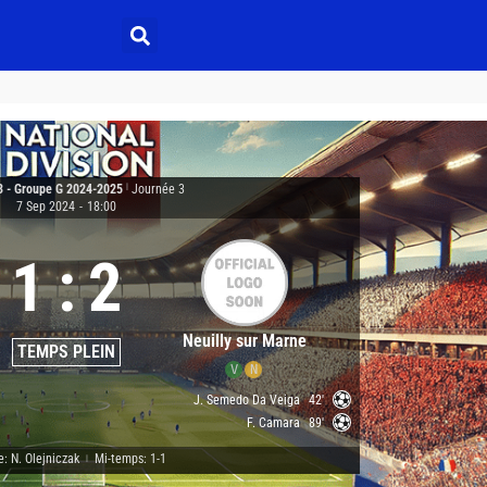
3 - Groupe G 2024-2025
|
Journée 3
7 Sep 2024
-
18:00
1
:
2
Neuilly sur Marne
TEMPS PLEIN
V
N
J. Semedo Da Veiga
42'
F. Camara
89'
e: N. Olejniczak
Mi-temps: 1-1
|