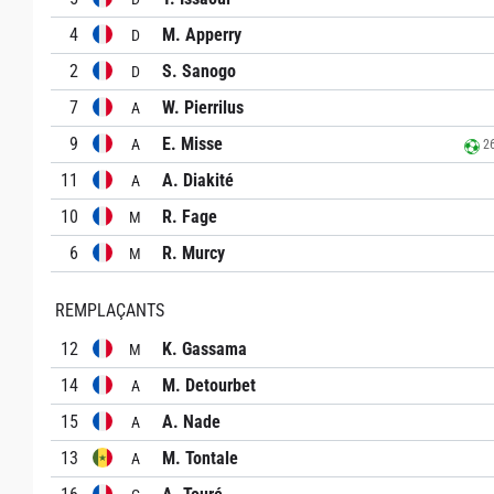
4
M. Apperry
D
2
S. Sanogo
D
7
W. Pierrilus
A
9
E. Misse
A
26
11
A. Diakité
A
10
R. Fage
M
6
R. Murcy
M
REMPLAÇANTS
12
K. Gassama
M
14
M. Detourbet
A
15
A. Nade
A
13
M. Tontale
A