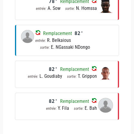
78'
Remplacement
A. Sow
N. Homssa
entrée:
sortie:
Remplacement
82'
R. Belkaious
entrée:
E. NGassaki NDongo
sortie:
82'
Remplacement
L. Goudiaby
T. Grippon
entrée:
sortie:
82'
Remplacement
Y. Fila
E. Bah
entrée:
sortie: