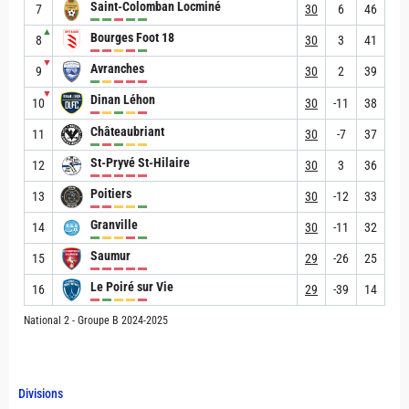
Saint-Colomban Locminé
7
30
6
46
▲
Bourges Foot 18
8
30
3
41
▼
Avranches
9
30
2
39
▼
Dinan Léhon
10
30
-11
38
Châteaubriant
11
30
-7
37
St-Pryvé St-Hilaire
12
30
3
36
Poitiers
13
30
-12
33
Granville
14
30
-11
32
Saumur
15
29
-26
25
Le Poiré sur Vie
16
29
-39
14
National 2 - Groupe B 2024-2025
Divisions