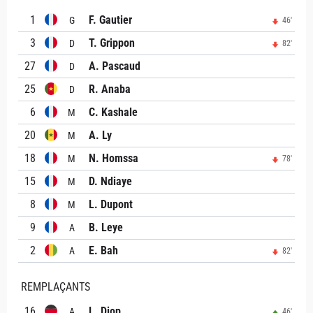
1
F. Gautier
G
46'
3
T. Grippon
D
82'
27
A. Pascaud
D
25
R. Anaba
D
6
C. Kashale
M
20
A. Ly
M
18
N. Homssa
M
78'
15
D. Ndiaye
M
8
L. Dupont
M
9
B. Leye
A
2
E. Bah
A
82'
REMPLAÇANTS
16
L. Diop
A
46'