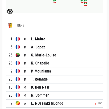
Blois
1
L. Maitre
G
5
A. Lopez
D
25
G. Marie-Louise
D
23
K. Chapelle
D
2
P. Mouniama
D
20
T. Relange
D
10
D. Ben Nasr
M
26
N. Sommer
M
9
E. NGassaki NDongo
A
82'