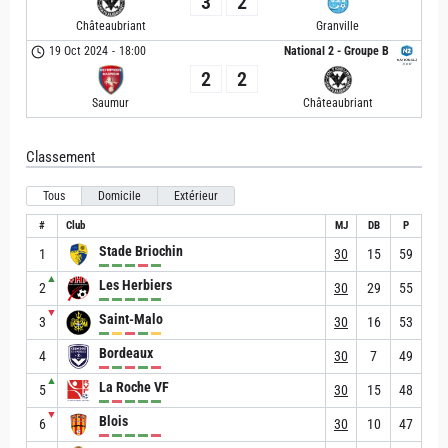
3
2
Châteaubriant
Granville
19 Oct 2024
-
18:00
National 2 - Groupe B
2
2
Saumur
Châteaubriant
Classement
Tous
Domicile
Extérieur
#
Club
MJ
DB
P
Stade Briochin
1
30
15
59
▲
Les Herbiers
2
30
29
55
▼
Saint-Malo
3
30
16
53
Bordeaux
4
30
7
49
▲
La Roche VF
5
30
15
48
▼
Blois
6
30
10
47