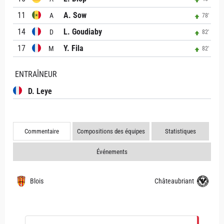
11
A. Sow
A
78'
14
L. Goudiaby
D
82'
17
Y. Fila
M
82'
ENTRAÎNEUR
D. Leye
Commentaire
Compositions des équipes
Statistiques
Événements
Blois
Châteaubriant