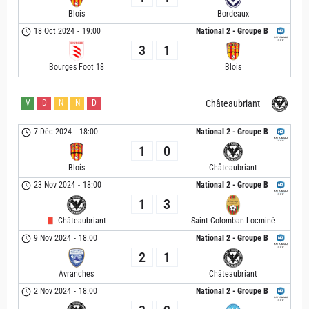
Blois
Bordeaux
18 Oct 2024
-
19:00
National 2 - Groupe B
3
1
Bourges Foot 18
Blois
V
D
N
N
D
Châteaubriant
7 Déc 2024
-
18:00
National 2 - Groupe B
1
0
Blois
Châteaubriant
23 Nov 2024
-
18:00
National 2 - Groupe B
1
3
Châteaubriant
Saint-Colomban Locminé
9 Nov 2024
-
18:00
National 2 - Groupe B
2
1
Avranches
Châteaubriant
2 Nov 2024
-
18:00
National 2 - Groupe B