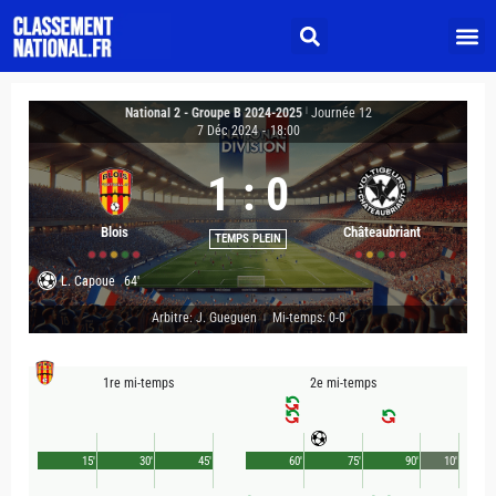
National 2 - Groupe B 2024-2025
|
Journée 12
7 Déc 2024
-
18:00
1
:
0
Blois
Châteaubriant
TEMPS PLEIN
L. Capoue
64'
Arbitre: J. Gueguen
Mi-temps: 0-0
|
1re mi-temps
2e mi-temps
15'
30'
45'
60'
75'
90'
10'