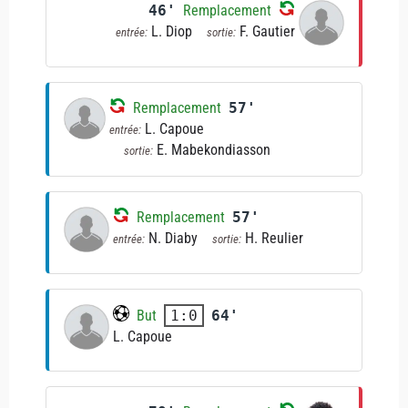
46'
Remplacement
L. Diop
F. Gautier
entrée:
sortie:
Remplacement
57'
L. Capoue
entrée:
E. Mabekondiasson
sortie:
Remplacement
57'
N. Diaby
H. Reulier
entrée:
sortie:
But
64'
1:0
L. Capoue