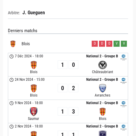
J. Gueguen
Arbitre:
Derniers matchs
Blois
D
D
D
V
V
7 Déc 2024
-
18:00
National 2 - Groupe B
1
0
Blois
Châteaubriant
24 Nov 2024
-
15:00
National 2 - Groupe B
0
2
Blois
Avranches
9 Nov 2024
-
18:00
National 2 - Groupe B
1
3
Saumur
Blois
2 Nov 2024
-
18:00
National 2 - Groupe B
1
1