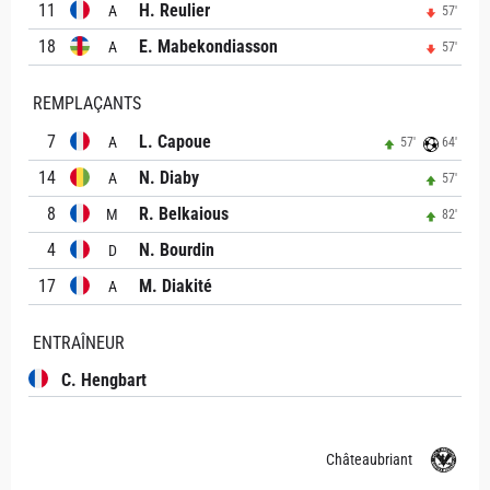
11
H. Reulier
A
57'
18
E. Mabekondiasson
A
57'
REMPLAÇANTS
7
L. Capoue
A
57'
64'
14
N. Diaby
A
57'
8
R. Belkaious
M
82'
4
N. Bourdin
D
17
M. Diakité
A
ENTRAÎNEUR
C. Hengbart
Châteaubriant