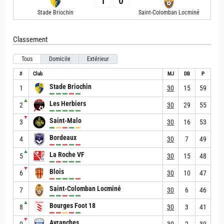
1
0
Stade Briochin
Saint-Colomban Locminé
Classement
Tous
Domicile
Extérieur
#
Club
MJ
DB
P
Stade Briochin
1
30
15
59
▲
Les Herbiers
2
30
29
55
▼
Saint-Malo
3
30
16
53
Bordeaux
4
30
7
49
▲
La Roche VF
5
30
15
48
▼
Blois
6
30
10
47
Saint-Colomban Locminé
7
30
6
46
▲
Bourges Foot 18
8
30
3
41
▼
Avranches