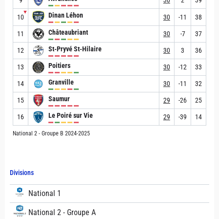
9
30
2
39
▼
Dinan Léhon
10
30
-11
38
Châteaubriant
11
30
-7
37
St-Pryvé St-Hilaire
12
30
3
36
Poitiers
13
30
-12
33
Granville
14
30
-11
32
Saumur
15
29
-26
25
Le Poiré sur Vie
16
29
-39
14
National 2 - Groupe B 2024-2025
Divisions
National 1
National 2 - Groupe A