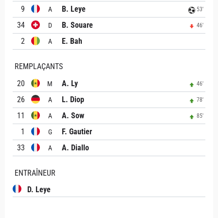
9
B. Leye
A
53'
34
B. Souare
D
46'
2
E. Bah
A
REMPLAÇANTS
20
A. Ly
M
46'
26
L. Diop
A
78'
11
A. Sow
A
85'
1
F. Gautier
G
33
A. Diallo
A
ENTRAÎNEUR
D. Leye