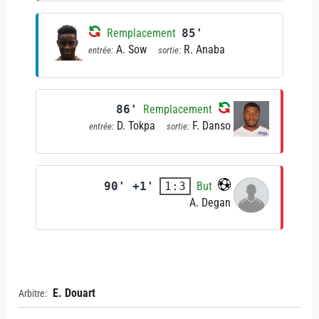
Remplacement
85'
A. Sow
R. Anaba
entrée:
sortie:
86'
Remplacement
D. Tokpa
F. Danso
entrée:
sortie:
90' +1'
But
1:3
A. Degan
E. Douart
Arbitre: