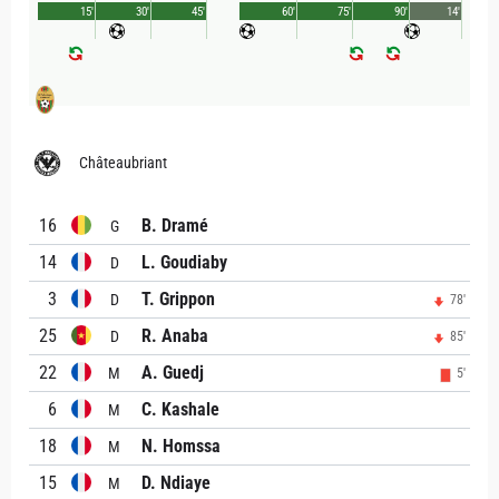
15'
30'
45'
60'
75'
90'
14'
Châteaubriant
16
B. Dramé
G
14
L. Goudiaby
D
3
T. Grippon
D
78'
25
R. Anaba
D
85'
22
A. Guedj
M
5'
6
C. Kashale
M
18
N. Homssa
M
15
D. Ndiaye
M