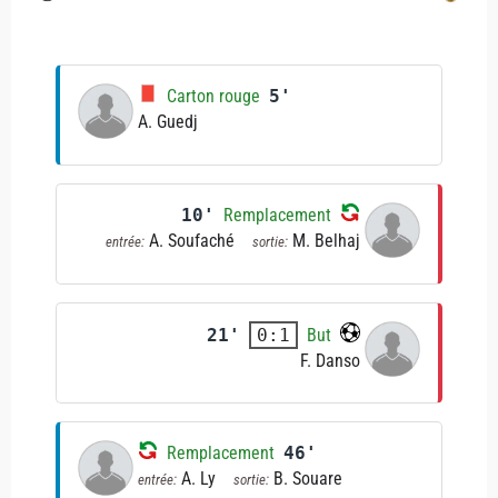
Carton rouge
5'
A. Guedj
10'
Remplacement
A. Soufaché
M. Belhaj
entrée:
sortie:
21'
But
0:1
F. Danso
Remplacement
46'
A. Ly
B. Souare
entrée:
sortie: