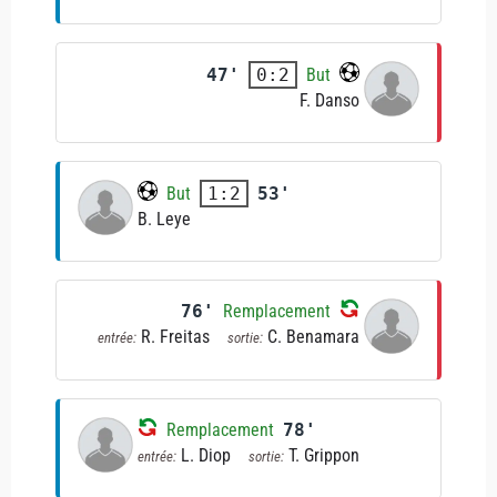
47'
But
0:2
F. Danso
But
53'
1:2
B. Leye
76'
Remplacement
R. Freitas
C. Benamara
entrée:
sortie:
Remplacement
78'
L. Diop
T. Grippon
entrée:
sortie: