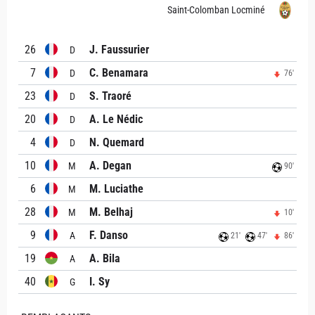
Saint-Colomban Locminé
26
J. Faussurier
D
7
C. Benamara
D
76'
23
S. Traoré
D
20
A. Le Nédic
D
4
N. Quemard
D
10
A. Degan
M
90'
6
M. Luciathe
M
28
M. Belhaj
M
10'
9
F. Danso
A
21'
47'
86'
19
A. Bila
A
40
I. Sy
G