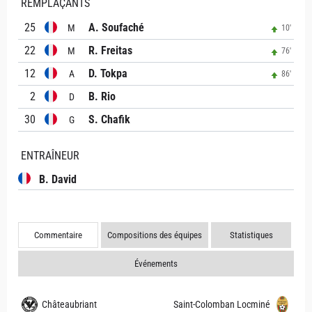
REMPLAÇANTS
25
A. Soufaché
M
10'
22
R. Freitas
M
76'
12
D. Tokpa
A
86'
2
B. Rio
D
30
S. Chafik
G
ENTRAÎNEUR
B. David
Commentaire
Compositions des équipes
Statistiques
Événements
Châteaubriant
Saint-Colomban Locminé