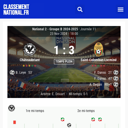
National 2 - Groupe B 2024-2025
|
Journée 11
23 Nov 2024
-
18:00
1
:
3
Châteaubriant
Saint-Colomban Locminé
TEMPS PLEIN
B. Leye
53'
F. Danso
21'
F. Danso
47'
A. Degan
90'+1'
Arbitre: E. Douart
Mi-temps: 0-1
|
1re mi-temps
2e mi-temps