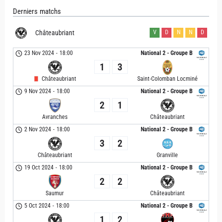
Derniers matchs
Châteaubriant
V
D
N
N
D
23 Nov 2024
-
18:00
National 2 - Groupe B
1
3
Châteaubriant
Saint-Colomban Locminé
9 Nov 2024
-
18:00
National 2 - Groupe B
2
1
Avranches
Châteaubriant
2 Nov 2024
-
18:00
National 2 - Groupe B
3
2
Châteaubriant
Granville
19 Oct 2024
-
18:00
National 2 - Groupe B
2
2
Saumur
Châteaubriant
5 Oct 2024
-
18:00
National 2 - Groupe B
1
2