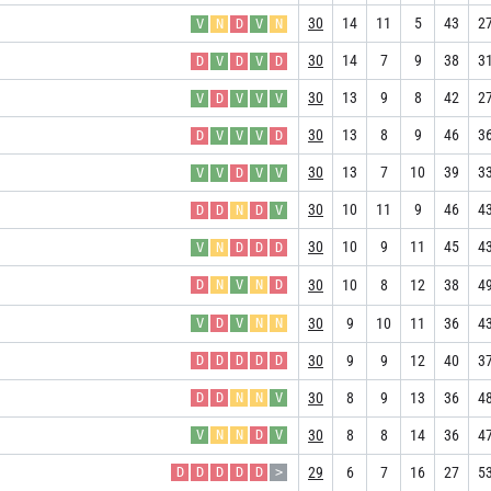
30
14
11
5
43
2
V
N
D
V
N
30
14
7
9
38
3
D
V
D
V
D
30
13
9
8
42
2
V
D
V
V
V
30
13
8
9
46
3
D
V
V
V
D
30
13
7
10
39
3
V
V
D
V
V
30
10
11
9
46
4
D
D
N
D
V
30
10
9
11
45
4
V
N
D
D
D
30
10
8
12
38
4
D
N
V
N
D
30
9
10
11
36
4
V
D
V
N
N
30
9
9
12
40
3
D
D
D
D
D
30
8
9
13
36
4
D
D
N
N
V
30
8
8
14
36
4
V
N
N
D
V
29
6
7
16
27
5
D
D
D
D
D
>