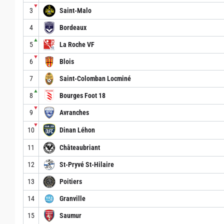
▼
3
Saint-Malo
4
Bordeaux
▲
5
La Roche VF
▼
6
Blois
7
Saint-Colomban Locminé
▲
8
Bourges Foot 18
▼
9
Avranches
▼
10
Dinan Léhon
11
Châteaubriant
12
St-Pryvé St-Hilaire
13
Poitiers
14
Granville
15
Saumur