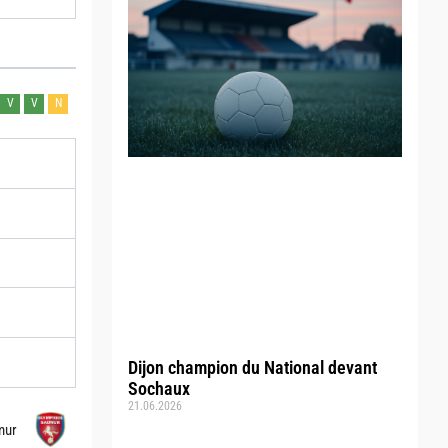
V
V
N
Dijon champion du National devant
Sochaux
21.06.2026
mur