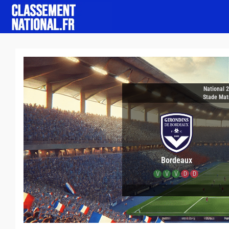
National 
Stade Mat
Bordeaux
V
V
V
D
D