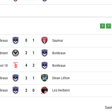
V
V
0
1
deaux
Saumur
2
1
briant
Bordeaux
4
3
oot 18
Bordeaux
3
1
deaux
Dinan Léhon
2
0
deaux
Les Herbiers
Sau