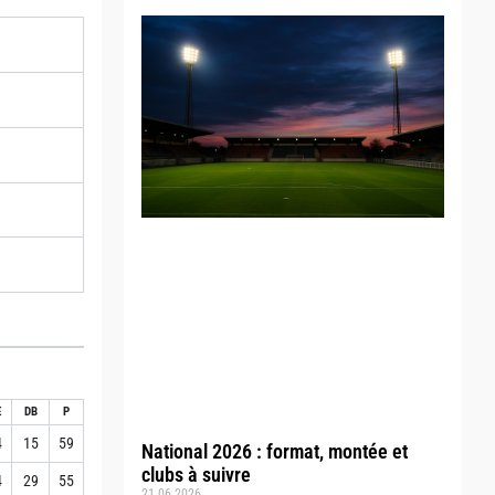
E
DB
P
4
15
59
National 2026 : format, montée et
clubs à suivre
4
29
55
21.06.2026