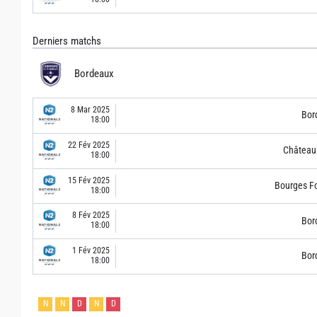
Derniers matchs
Bordeaux
8 Mar 2025
Bor
18:00
22 Fév 2025
Château
18:00
15 Fév 2025
Bourges F
18:00
8 Fév 2025
Bor
18:00
1 Fév 2025
Bor
18:00
N
N
D
N
D