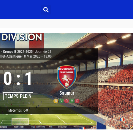
2 - Groupe B 2024-2025
|
Journée 21
mut-Atlantique
|
8 Mar 2025
-
18:00
0
:
1
Saumur
TEMPS PLEIN
N
V
D
V
D
Mi-temps: 0-0