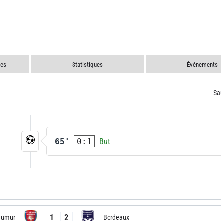
pes
Statistiques
Événements
Sa
65'
But
0:1
1
2
aumur
Bordeaux