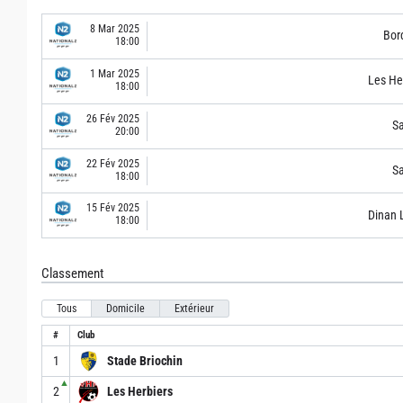
8 Mar 2025
Bor
18:00
1 Mar 2025
Les He
18:00
26 Fév 2025
S
20:00
22 Fév 2025
S
18:00
15 Fév 2025
Dinan 
18:00
Classement
Tous
Domicile
Extérieur
#
Club
1
Stade Briochin
▲
2
Les Herbiers