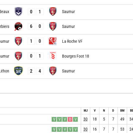
0
1
deaux
Saumur
6
0
rbiers
Saumur
1
0
aumur
La Roche VF
0
1
aumur
Bourges Foot 18
2
4
Léhon
Saumur
MJ
V
N
D
BM
B
30
18
5
7
49
3
V
V
V
D
V
30
16
7
7
53
2
V
V
V
V
V