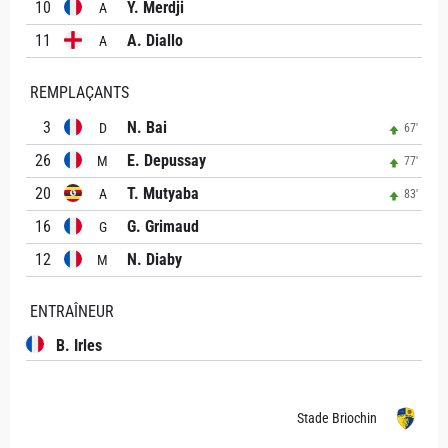
10
Y. Merdji
A
11
A. Diallo
A
REMPLAÇANTS
3
N. Bai
D
67'
26
E. Depussay
M
77'
20
T. Mutyaba
A
83'
16
G. Grimaud
G
12
N. Diaby
M
ENTRAÎNEUR
B. Irles
Stade Briochin