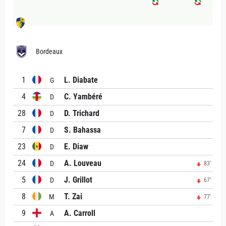
Bordeaux
1
L. Diabate
G
4
C. Yambéré
D
28
D. Trichard
D
7
S. Bahassa
D
23
E. Diaw
D
24
A. Louveau
D
83'
5
J. Grillot
D
67'
8
T. Zai
M
77'
9
A. Carroll
A