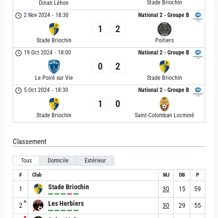
Stade Briochin
Dinan Léhon
2 Nov 2024
-
18:30
National 2 - Groupe B
1
2
Stade Briochin
Poitiers
19 Oct 2024
-
18:00
National 2 - Groupe B
0
2
Le Poiré sur Vie
Stade Briochin
5 Oct 2024
-
18:30
National 2 - Groupe B
1
0
Stade Briochin
Saint-Colomban Locminé
Classement
Tous
Domicile
Extérieur
#
Club
MJ
DB
P
Stade Briochin
1
30
15
59
▲
Les Herbiers
2
30
29
55
▼