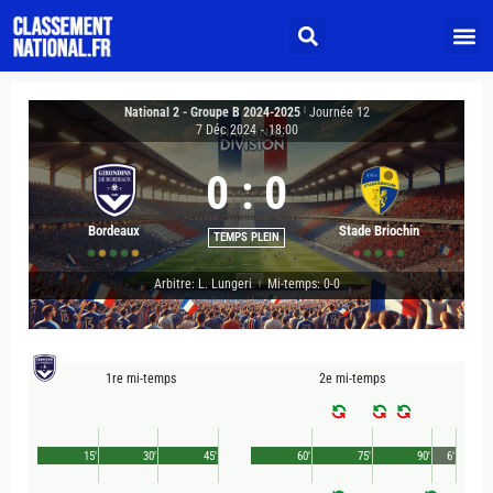
National 2 - Groupe B 2024-2025
|
Journée 12
7 Déc 2024
-
18:00
0
:
0
Bordeaux
Stade Briochin
TEMPS PLEIN
Arbitre: L. Lungeri
Mi-temps: 0-0
|
1re mi-temps
2e mi-temps
15'
30'
45'
60'
75'
90'
6'