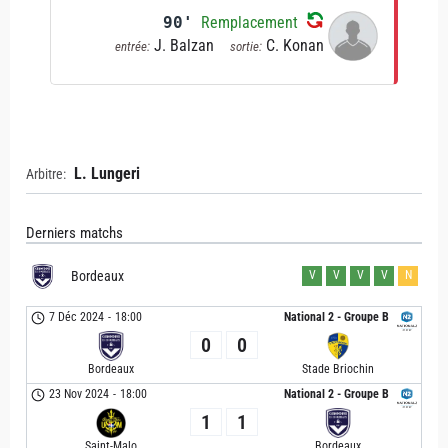
90'
Remplacement
J. Balzan
C. Konan
entrée:
sortie:
L. Lungeri
Arbitre:
Derniers matchs
Bordeaux
V
V
V
V
N
7 Déc 2024
-
18:00
National 2 - Groupe B
0
0
Bordeaux
Stade Briochin
23 Nov 2024
-
18:00
National 2 - Groupe B
1
1
Saint-Malo
Bordeaux