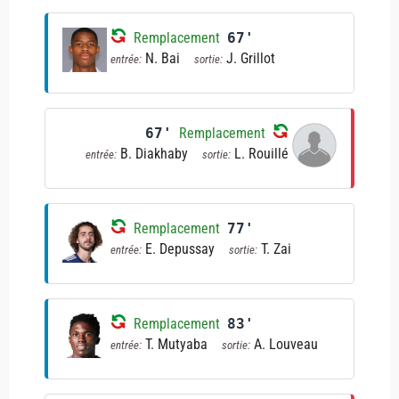
Remplacement
67'
N. Bai
J. Grillot
entrée:
sortie:
67'
Remplacement
B. Diakhaby
L. Rouillé
entrée:
sortie:
Remplacement
77'
E. Depussay
T. Zai
entrée:
sortie:
Remplacement
83'
T. Mutyaba
A. Louveau
entrée:
sortie: