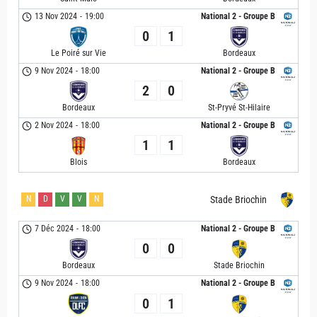
13 Nov 2024
-
19:00
National 2 - Groupe B
0
1
Le Poiré sur Vie
Bordeaux
9 Nov 2024
-
18:00
National 2 - Groupe B
2
0
Bordeaux
St-Pryvé St-Hilaire
2 Nov 2024
-
18:00
National 2 - Groupe B
1
1
Blois
Bordeaux
N
D
V
V
N
Stade Briochin
7 Déc 2024
-
18:00
National 2 - Groupe B
0
0
Bordeaux
Stade Briochin
9 Nov 2024
-
18:00
National 2 - Groupe B
0
1