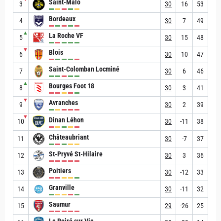
Saint-Malo
3
30
16
53
Bordeaux
4
30
7
49
▲
La Roche VF
5
30
15
48
▼
Blois
6
30
10
47
Saint-Colomban Locminé
7
30
6
46
▲
Bourges Foot 18
8
30
3
41
▼
Avranches
9
30
2
39
▼
Dinan Léhon
10
30
-11
38
Châteaubriant
11
30
-7
37
St-Pryvé St-Hilaire
12
30
3
36
Poitiers
13
30
-12
33
Granville
14
30
-11
32
Saumur
15
29
-26
25
Le Poiré sur Vie