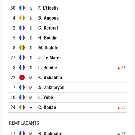
30
F. L'Hostis
G
4
B. Angoua
D
2
C. Kerbrat
D
5
H. Boudin
D
8
M. Diakité
D
27
J. Le Marer
D
3
L. Rouillé
D
67'
22
K. Achahbar
M
7
A. Zakharyan
M
10
L. Yobé
M
24
C. Konan
A
90'
REMPLAÇANTS
17
B. Diakhaby
M
67'