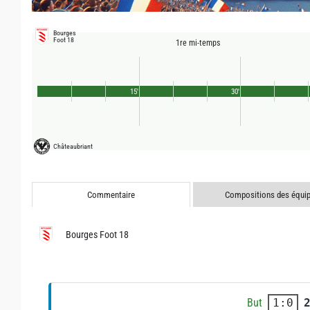
Bourges
Foot 18
1re mi-temps
15'
30'
Châteaubriant
Commentaire
Compositions des équi
Bourges Foot 18
But
1:0