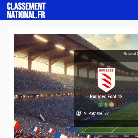
National 
Bourges Foot 18
V
V
N
M. Makhabe
65'