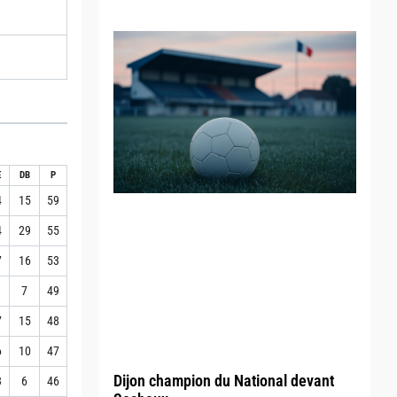
E
DB
P
4
15
59
4
29
55
7
16
53
1
7
49
7
15
48
6
10
47
Dijon champion du National devant
3
6
46