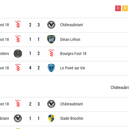
D
N
2
3
oot 18
Châteaubriant
1
1
oot 18
Dinan Léhon
1
2
itiers
Bourges Foot 18
4
2
oot 18
Le Poiré sur Vie
Châteaubri
2
3
oot 18
Châteaubriant
1
1
briant
Stade Briochin