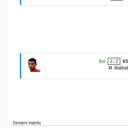
But
6
2:2
M. Makha
Derniers matchs