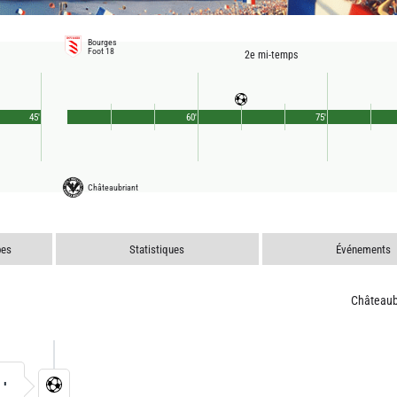
Bourges
Foot 18
2e mi-temps
45'
60'
75'
Châteaubriant
pes
Statistiques
Événements
Châteaub
2'