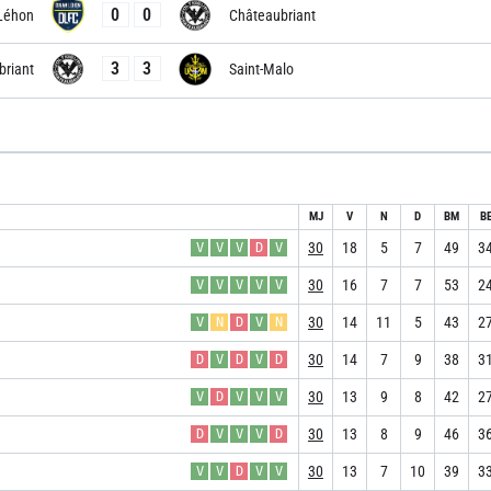
0
0
Léhon
Châteaubriant
3
3
briant
Saint-Malo
MJ
V
N
D
BM
B
30
18
5
7
49
3
V
V
V
D
V
30
16
7
7
53
2
V
V
V
V
V
30
14
11
5
43
2
V
N
D
V
N
30
14
7
9
38
3
D
V
D
V
D
30
13
9
8
42
2
V
D
V
V
V
30
13
8
9
46
3
D
V
V
V
D
30
13
7
10
39
3
V
V
D
V
V