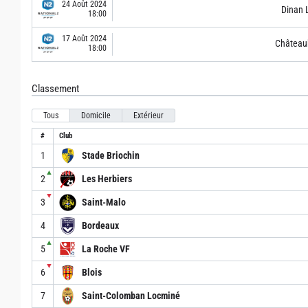
24 Août 2024
Dinan 
18:00
17 Août 2024
Château
18:00
Classement
Tous
Domicile
Extérieur
#
Club
1
Stade Briochin
▲
2
Les Herbiers
▼
3
Saint-Malo
4
Bordeaux
▲
5
La Roche VF
▼
6
Blois
7
Saint-Colomban Locminé