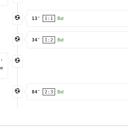
13'
But
1:1
34'
But
1:2
5'
be
84'
But
2:3