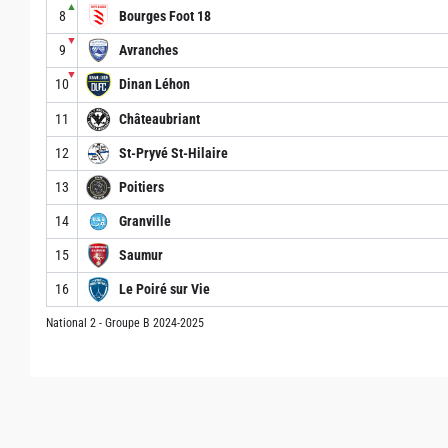
▲
8
Bourges Foot 18
▼
9
Avranches
▼
10
Dinan Léhon
11
Châteaubriant
12
St-Pryvé St-Hilaire
13
Poitiers
14
Granville
15
Saumur
16
Le Poiré sur Vie
National 2 - Groupe B 2024-2025