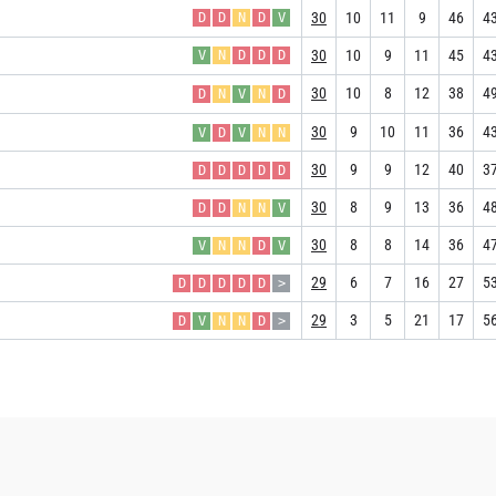
30
10
11
9
46
4
D
D
N
D
V
30
10
9
11
45
4
V
N
D
D
D
30
10
8
12
38
4
D
N
V
N
D
30
9
10
11
36
4
V
D
V
N
N
30
9
9
12
40
3
D
D
D
D
D
30
8
9
13
36
4
D
D
N
N
V
30
8
8
14
36
4
V
N
N
D
V
29
6
7
16
27
5
D
D
D
D
D
>
29
3
5
21
17
5
D
V
N
N
D
>