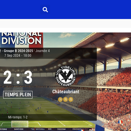
2 - Groupe B 2024-2025
|
Journée 4
7 Sep 2024
-
18:00
2
:
3
Châteaubriant
TEMPS PLEIN
N
N
N
Mi-temps: 1-2