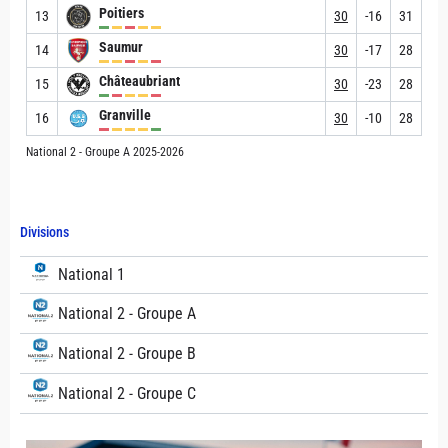
Poitiers
13
30
-16
31
Saumur
14
30
-17
28
Châteaubriant
15
30
-23
28
Granville
16
30
-10
28
National 2 - Groupe A 2025-2026
Divisions
National 1
National 2 - Groupe A
National 2 - Groupe B
National 2 - Groupe C