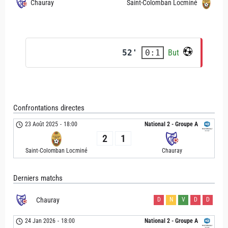
Chauray
Saint-Colomban Locminé
52'
But
0:1
Confrontations directes
23 Août 2025
-
18:00
National 2 - Groupe A
2
1
Saint-Colomban Locminé
Chauray
Derniers matchs
Chauray
D
N
V
D
D
24 Jan 2026
-
18:00
National 2 - Groupe A