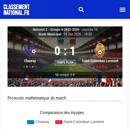
National 2 - Groupe A 2025-2026
|
Journée 16
Stade Municipal
|
24 Jan 2026
-
18:00
0
:
1
Chauray
Saint-Colomban Locminé
TEMPS PLEIN
Mi-temps: 0-0
Pronostic mathématique du match
Comparaison des équipes