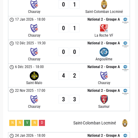
0
1
Chauray
Saint-Colomban Locminé
17 Jan 2026
-
18:00
National 2 - Groupe A
0
1
Chauray
La Roche VF
12 Déc 2025
-
19:30
National 2 - Groupe A
0
0
Chauray
Angoulême
6 Déc 2025
-
18:00
National 2 - Groupe A
4
2
Saint-Malo
Chauray
22 Nov 2025
-
17:00
National 2 - Groupe A
3
3
Chauray
Saumur
N
N
V
N
D
Saint-Colomban Locminé
24 Jan 2026
-
18:00
National 2 - Groupe A