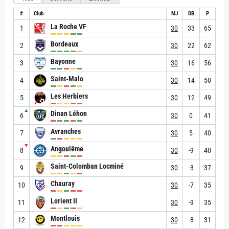
#
Club
MJ
DB
P
La Roche VF
1
30
33
65
Bordeaux
2
30
22
62
Bayonne
3
30
16
56
Saint-Malo
4
30
14
50
Les Herbiers
5
30
12
49
▲
Dinan Léhon
6
30
0
41
Avranches
7
30
5
40
▼
Angoulême
8
30
-9
40
Saint-Colomban Locminé
9
30
-3
37
Chauray
10
30
-7
35
Lorient II
11
30
-9
35
Montlouis
12
30
-8
31