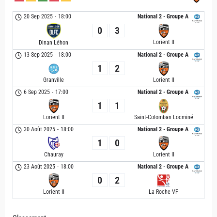
20 Sep 2025
-
18:00
National 2 - Groupe A
0
3
Lorient II
Dinan Léhon
13 Sep 2025
-
18:00
National 2 - Groupe A
1
2
Granville
Lorient II
6 Sep 2025
-
17:00
National 2 - Groupe A
1
1
Lorient II
Saint-Colomban Locminé
30 Août 2025
-
18:00
National 2 - Groupe A
1
0
Chauray
Lorient II
23 Août 2025
-
18:00
National 2 - Groupe A
0
2
Lorient II
La Roche VF