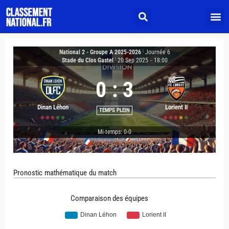
National 2 - Groupe A 2025-2026
|
Journée 6
Stade du Clos Gastel
|
20 Sep 2025
-
18:00
0
:
3
Dinan Léhon
Lorient II
TEMPS PLEIN
Mi-temps: 0-0
Pronostic mathématique du match
Comparaison des équipes