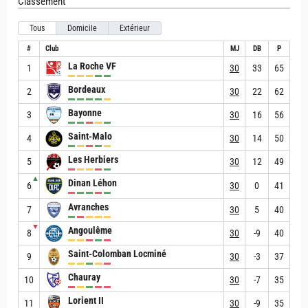
Classement
Tous
Domicile
Extérieur
#
Club
MJ
DB
P
La Roche VF
1
30
33
65
Bordeaux
2
30
22
62
Bayonne
3
30
16
56
Saint-Malo
4
30
14
50
Les Herbiers
5
30
12
49
▲
Dinan Léhon
6
30
0
41
Avranches
7
30
5
40
▼
Angoulême
8
30
-9
40
Saint-Colomban Locminé
9
30
-3
37
Chauray
10
30
-7
35
Lorient II
11
30
-9
35