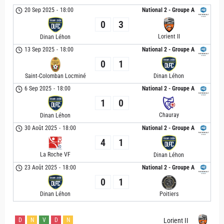
20 Sep 2025
-
18:00
National 2 - Groupe A
0
3
Lorient II
Dinan Léhon
13 Sep 2025
-
18:00
National 2 - Groupe A
0
1
Saint-Colomban Locminé
Dinan Léhon
6 Sep 2025
-
18:00
National 2 - Groupe A
1
0
Chauray
Dinan Léhon
30 Août 2025
-
18:00
National 2 - Groupe A
4
1
La Roche VF
Dinan Léhon
23 Août 2025
-
18:00
National 2 - Groupe A
0
1
Poitiers
Dinan Léhon
D
N
V
D
N
Lorient II