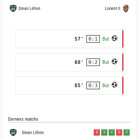
Dinan Léhon
Lorient II
57'
But
0:1
68'
But
0:2
85'
But
0:3
Derniers matchs
Dinan Léhon
D
V
V
D
V