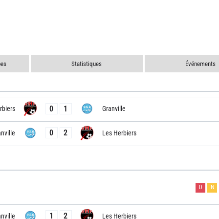
pes
Statistiques
Événements
0
1
rbiers
Granville
0
2
nville
Les Herbiers
D
N
1
2
nville
Les Herbiers