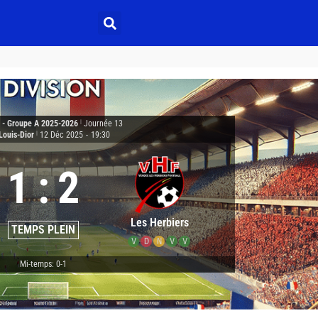
2 - Groupe A 2025-2026
|
Journée 13
Louis-Dior
|
12 Déc 2025
-
19:30
1
:
2
Les Herbiers
TEMPS PLEIN
V
D
N
V
V
Mi-temps: 0-1