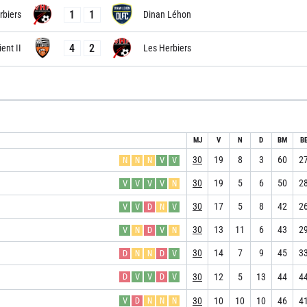
1
1
rbiers
Dinan Léhon
4
2
ient II
Les Herbiers
MJ
V
N
D
BM
B
30
19
8
3
60
2
N
N
N
V
V
30
19
5
6
50
2
V
V
V
V
N
30
17
5
8
42
2
V
V
D
N
V
30
13
11
6
43
2
V
N
D
V
N
30
14
7
9
45
3
D
N
N
D
V
30
12
5
13
44
4
D
V
V
D
V
30
10
10
10
46
4
V
D
N
N
N