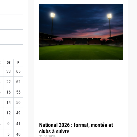
E
DB
P
7
33
65
8
22
62
6
16
56
9
14
50
3
12
49
4
0
41
National 2026 : format, montée et
clubs à suivre
1
5
40
21.06.2026