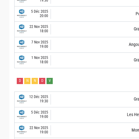
19:30
5 Déc 2025
Po
20:00
22 Nov 2025
Gra
18:00
7 Nov 2025
Ango
19:00
1 Nov 2025
Gra
18:00
D
N
N
D
V
12 Déc 2025
Gra
19:30
5 Déc 2025
Les He
19:00
22 Nov 2025
Mont
19:00