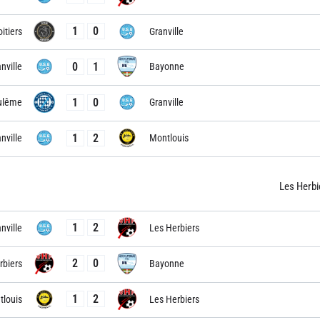
1
0
itiers
Granville
0
1
nville
Bayonne
1
0
ulême
Granville
1
2
nville
Montlouis
Les Herbi
1
2
nville
Les Herbiers
2
0
rbiers
Bayonne
1
2
louis
Les Herbiers