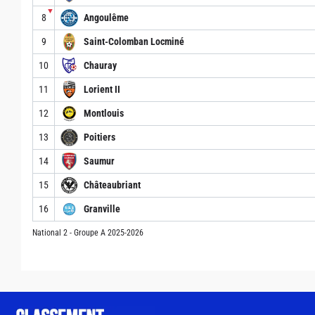
▼
8
Angoulême
9
Saint-Colomban Locminé
10
Chauray
11
Lorient II
12
Montlouis
13
Poitiers
14
Saumur
15
Châteaubriant
16
Granville
National 2 - Groupe A 2025-2026