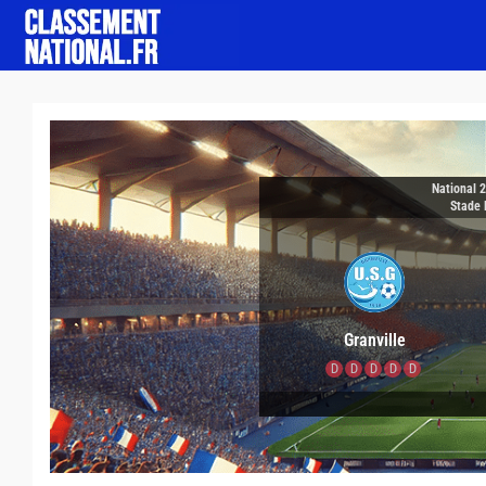
National 
Stade 
Granville
D
D
D
D
D