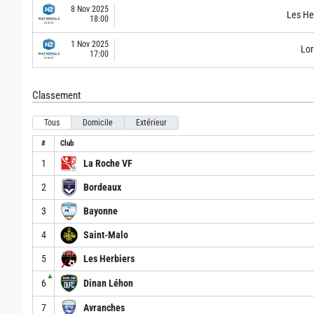
8 Nov 2025
Les He
18:00
1 Nov 2025
Lor
17:00
Classement
Tous
Domicile
Extérieur
#
Club
1
La Roche VF
2
Bordeaux
3
Bayonne
4
Saint-Malo
5
Les Herbiers
▲
6
Dinan Léhon
7
Avranches