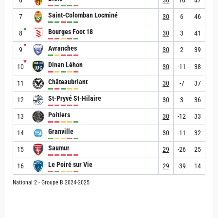
6
30
10
47
Saint-Colomban Locminé
7
30
6
46
▲
Bourges Foot 18
8
30
3
41
▼
Avranches
9
30
2
39
▼
Dinan Léhon
10
30
-11
38
Châteaubriant
11
30
-7
37
St-Pryvé St-Hilaire
12
30
3
36
Poitiers
13
30
-12
33
Granville
14
30
-11
32
Saumur
15
29
-26
25
Le Poiré sur Vie
16
29
-39
14
National 2 - Groupe B 2024-2025