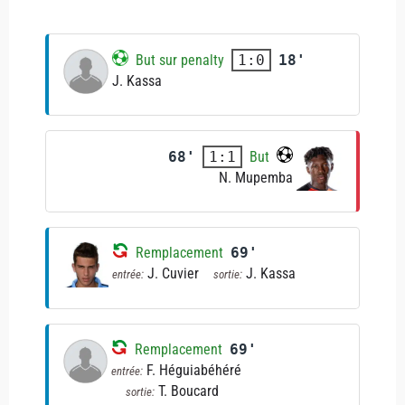
But sur penalty
18'
1:0
J. Kassa
68'
But
1:1
N. Mupemba
Remplacement
69'
J. Cuvier
J. Kassa
entrée:
sortie:
Remplacement
69'
F. Héguiabéhéré
entrée:
T. Boucard
sortie: