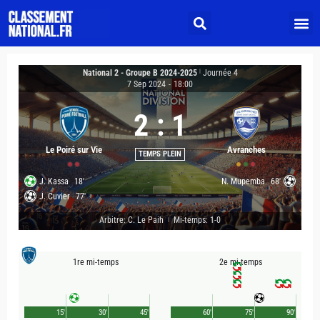
National 2 - Groupe B 2024-2025
|
Journée 4
7 Sep 2024
-
18:00
2
:
1
Le Poiré sur Vie
Avranches
TEMPS PLEIN
J. Kassa
18'
N. Mupemba
68'
J. Cuvier
77'
Arbitre: C. Le Paih
Mi-temps: 1-0
|
1re mi-temps
2e mi-temps
15'
30'
45'
60'
75'
90'