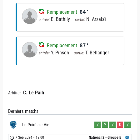
Remplacement
84'
E. Bathily
N. Arzalaï
entrée:
sortie:
Remplacement
87'
Y. Pinson
T. Bellanger
entrée:
sortie:
C. Le Paih
Arbitre:
Derniers matchs
Le Poiré sur Vie
V
V
V
D
V
7 Sep 2024
-
18:00
National 2 - Groupe B