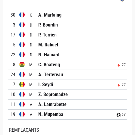
30
A. Marfaing
G
3
P. Bourdin
D
17
P. Terrien
D
5
M. Rabuel
D
22
N. Hamard
D
8
C. Boateng
M
79'
24
A. Tertereau
M
7
I. Seydi
M
79'
10
Z. Sopromadze
M
11
A. Lamrabette
A
19
N. Mupemba
A
68'
REMPLAÇANTS