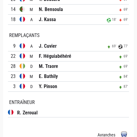
14
N. Bensoula
M
69'
18
J. Kassa
A
18'
69'
REMPLAÇANTS
9
J. Cuvier
A
69'
77'
22
F. Héguiabéhéré
M
69'
28
M. Traore
D
69'
23
E. Bathily
M
84'
3
Y. Pinson
D
87'
ENTRAÎNEUR
R. Zeroual
Avranches