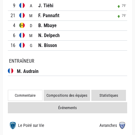
9
J. Tiéhi
A
79'
21
F. Pannafit
M
79'
4
B. Mbaye
D
6
N. Delpech
M
16
N. Bisson
G
ENTRAÎNEUR
M. Audrain
Commentaire
Compositions des équipes
Statistiques
Événements
Le Poiré sur Vie
Avranches