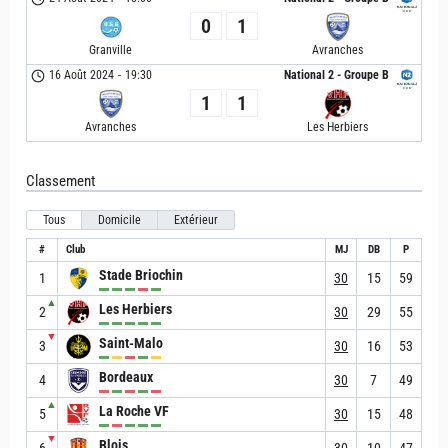
0
1
Granville
Avranches
16 Août 2024
-
19:30
National 2 - Groupe B
1
1
Avranches
Les Herbiers
Classement
Tous
Domicile
Extérieur
#
Club
MJ
DB
P
Stade Briochin
1
30
15
59
▲
Les Herbiers
2
30
29
55
▼
Saint-Malo
3
30
16
53
Bordeaux
4
30
7
49
▲
La Roche VF
5
30
15
48
▼
Blois