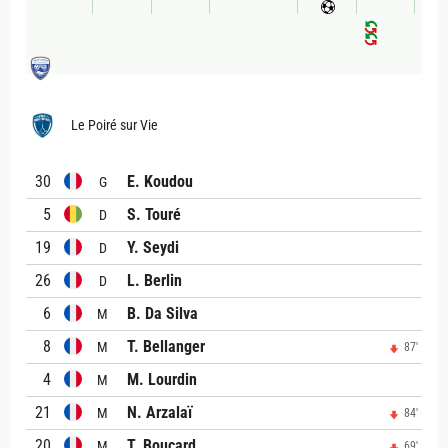
Le Poiré sur Vie
30
E. Koudou
G
5
S. Touré
D
19
Y. Seydi
D
26
L. Berlin
D
6
B. Da Silva
M
8
T. Bellanger
M
87'
4
M. Lourdin
M
21
N. Arzalaï
M
84'
20
T. Boucard
M
69'