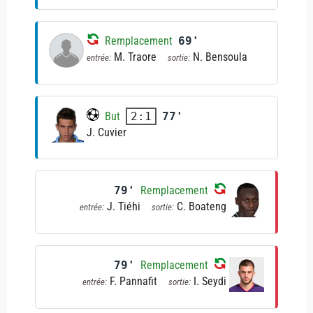
Remplacement
69'
M. Traore
N. Bensoula
entrée:
sortie:
But
77'
2:1
J. Cuvier
79'
Remplacement
J. Tiéhi
C. Boateng
entrée:
sortie:
79'
Remplacement
F. Pannafit
I. Seydi
entrée:
sortie: