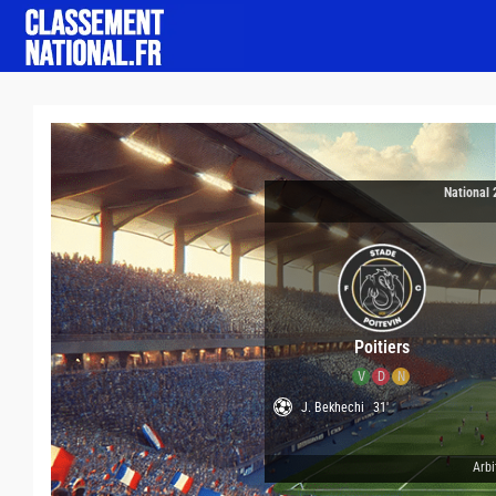
National 
Poitiers
V
D
N
J. Bekhechi
31'
Arbi