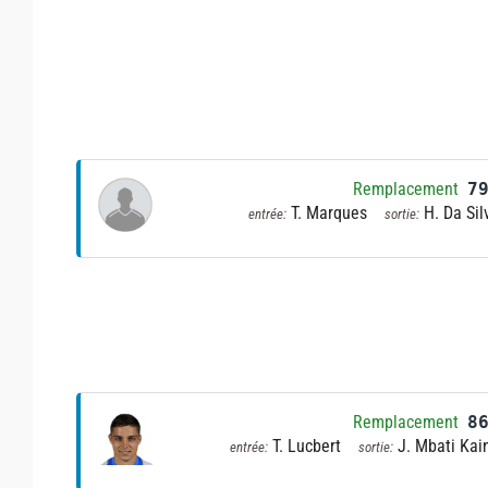
Remplacement
7
T. Marques
H. Da Sil
entrée:
sortie:
Remplacement
8
T. Lucbert
J. Mbati Kai
entrée:
sortie: