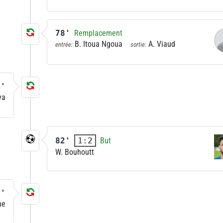
78'
Remplacement
B. Itoua Ngoua
A. Viaud
entrée:
sortie:
9'
va
82'
But
1:2
W. Bouhoutt
6'
ne