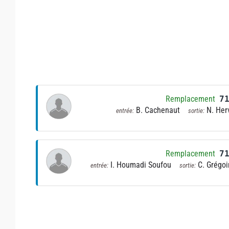
Remplacement
7
B. Cachenaut
N. Her
entrée:
sortie:
Remplacement
7
I. Houmadi Soufou
C. Grégoi
entrée:
sortie: