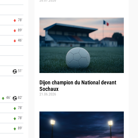
26.07.2026
78'
89'
46'
51'
Dijon champion du National devant
Sochaux
21.06.2026
46'
82'
78'
78'
89'