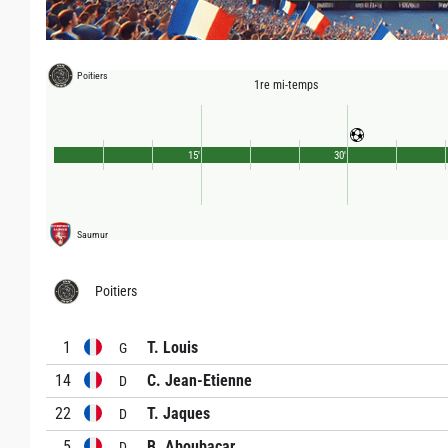
Poitiers
1re mi-temps
15'
30'
Saumur
Poitiers
1
T. Louis
G
14
C. Jean-Etienne
D
22
T. Jaques
D
5
B. Aboubacar
D