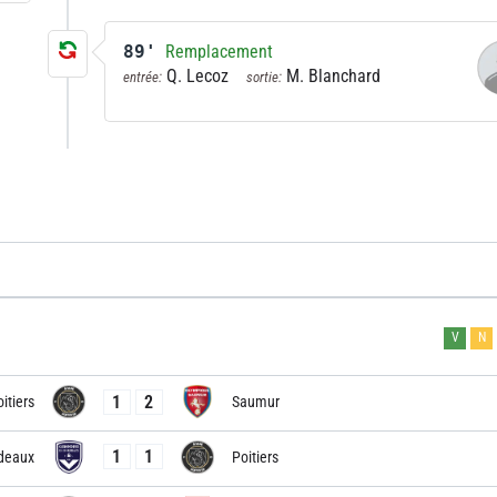
89'
Remplacement
Q. Lecoz
M. Blanchard
entrée:
sortie:
V
N
1
2
itiers
Saumur
1
1
deaux
Poitiers