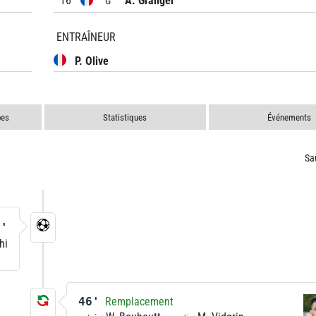
16
A. Granger
G
ENTRAÎNEUR
P. Olive
pes
Statistiques
Événements
Sa
1'
hi
46'
Remplacement