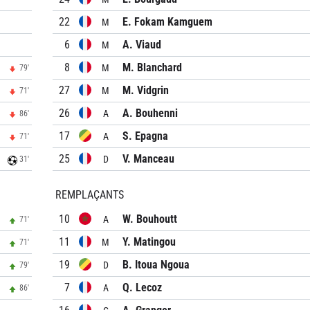
22
E. Fokam Kamguem
M
6
A. Viaud
M
8
M. Blanchard
M
79'
27
M. Vidgrin
M
71'
26
A. Bouhenni
A
86'
17
S. Epagna
A
71'
25
V. Manceau
D
31'
REMPLAÇANTS
10
W. Bouhoutt
A
71'
11
Y. Matingou
M
71'
19
B. Itoua Ngoua
D
79'
7
Q. Lecoz
A
86'