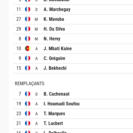
11
A. Marchegay
D
27
K. Mavuba
M
29
H. Da Silva
M
8
N. Hervy
M
10
J. Mbati Kaine
A
9
C. Grégoire
A
15
J. Bekhechi
A
REMPLAÇANTS
7
B. Cachenaut
D
19
I. Houmadi Soufou
A
23
T. Marques
A
21
T. Lucbert
A