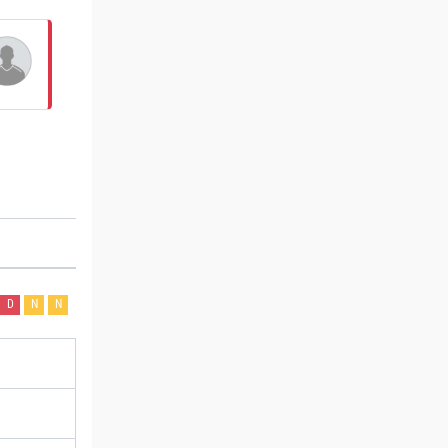
D
N
N