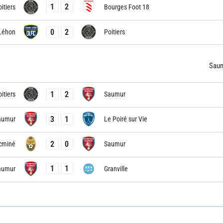
1
2
itiers
Bourges Foot 18
0
2
Léhon
Poitiers
Sau
1
2
itiers
Saumur
3
1
aumur
Le Poiré sur Vie
2
0
cminé
Saumur
1
1
aumur
Granville