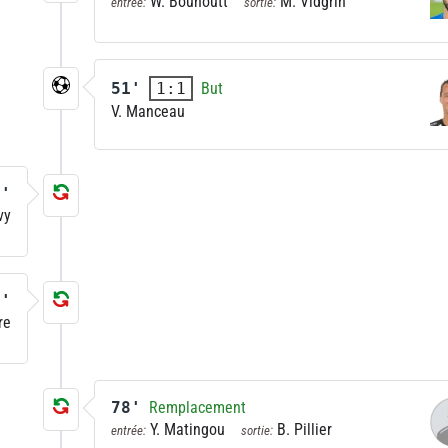
W. Bouhoutt
M. Vidgrin
entrée:
sortie:
51'
But
1:1
V. Manceau
1'
vy
1'
re
78'
Remplacement
Y. Matingou
B. Pillier
entrée:
sortie: