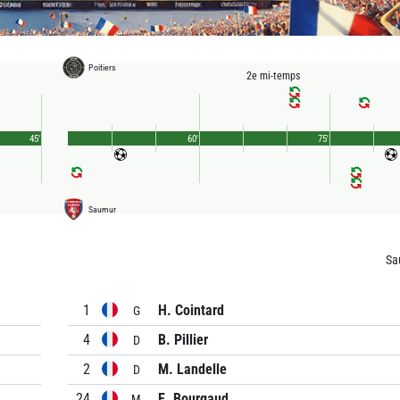
Poitiers
2e mi-temps
45'
60'
75'
Saumur
Sa
1
H. Cointard
G
4
B. Pillier
D
2
M. Landelle
D
24
E. Bourgaud
M