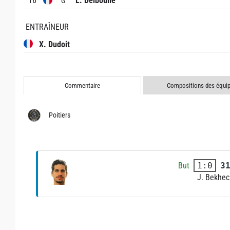
16
L. Delboulle
G
ENTRAÎNEUR
X. Dudoit
Commentaire
Compositions des équi
Poitiers
But
3
1:0
J. Bekhec