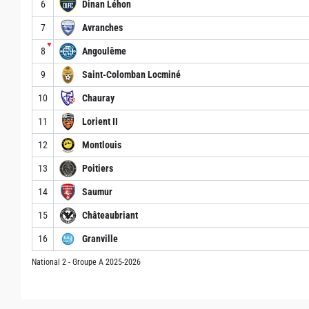
6
Dinan Léhon
7
Avranches
▼
8
Angoulême
9
Saint-Colomban Locminé
10
Chauray
11
Lorient II
12
Montlouis
13
Poitiers
14
Saumur
15
Châteaubriant
16
Granville
National 2 - Groupe A 2025-2026