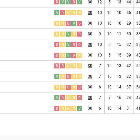
30
12
5
13
44
4
D
V
V
D
V
30
10
10
10
46
4
V
D
N
N
N
30
10
10
10
29
3
N
N
D
V
D
30
9
10
11
30
3
N
N
V
N
D
30
10
5
15
32
3
D
N
V
D
D
30
10
5
15
39
4
D
N
V
D
N
30
7
10
13
42
5
D
D
N
N
N
30
7
10
13
22
3
V
N
D
N
N
30
6
10
14
37
5
N
N
D
N
D
30
7
7
16
24
4
V
D
N
N
D
30
6
10
14
31
4
D
N
N
N
V