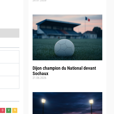
26.07.2026
Dijon champion du National devant
Sochaux
21.06.2026
D
V
N