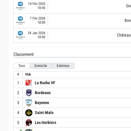
14 Fév 2026
Gra
18:00
7 Fév 2026
Bor
18:00
24 Jan 2026
Château
18:00
Classement
Tous
Domicile
Extérieur
#
Club
1
La Roche VF
2
Bordeaux
3
Bayonne
4
Saint-Malo
5
Les Herbiers
▲