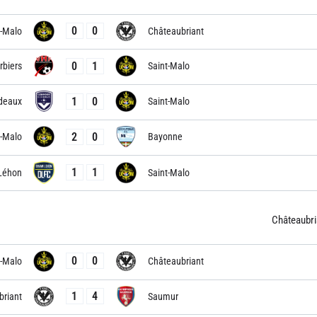
0
0
t-Malo
Châteaubriant
0
1
rbiers
Saint-Malo
1
0
deaux
Saint-Malo
2
0
t-Malo
Bayonne
1
1
Léhon
Saint-Malo
Châteaubri
0
0
t-Malo
Châteaubriant
1
4
briant
Saumur