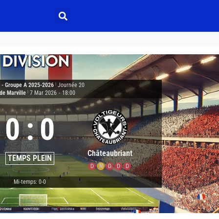
2 - Groupe A 2025-2026
|
Journée 20
de Marville
|
7 Mar 2026
-
18:00
0
:
0
Châteaubriant
TEMPS PLEIN
D
N
D
D
D
Mi-temps: 0-0