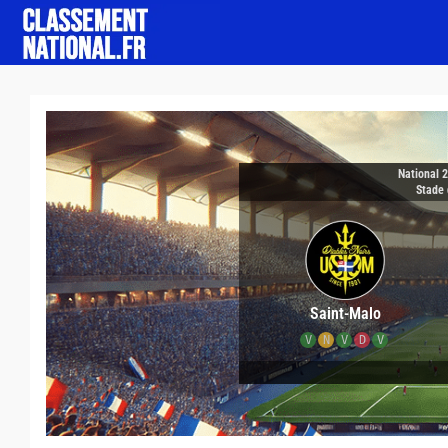
National 
Stade 
Saint-Malo
V
N
V
D
V