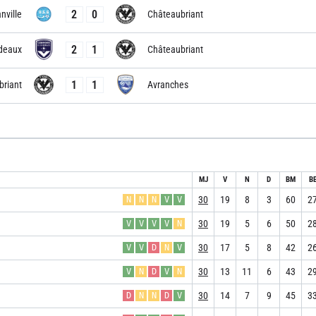
2
0
nville
Châteaubriant
2
1
deaux
Châteaubriant
1
1
briant
Avranches
MJ
V
N
D
BM
B
30
19
8
3
60
2
N
N
N
V
V
30
19
5
6
50
2
V
V
V
V
N
30
17
5
8
42
2
V
V
D
N
V
30
13
11
6
43
2
V
N
D
V
N
30
14
7
9
45
3
D
N
N
D
V