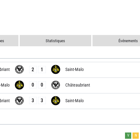
pes
Statistiques
Événements
2
1
briant
Saint-Malo
0
0
t-Malo
Châteaubriant
3
3
briant
Saint-Malo
V
N