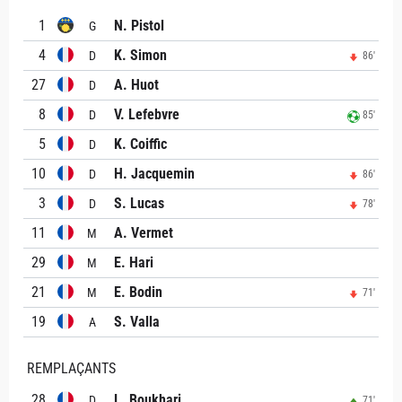
1
N. Pistol
G
4
K. Simon
D
86'
27
A. Huot
D
8
V. Lefebvre
D
85'
5
K. Coiffic
D
10
H. Jacquemin
D
86'
3
S. Lucas
D
78'
11
A. Vermet
M
29
E. Hari
M
21
E. Bodin
M
71'
19
S. Valla
A
REMPLAÇANTS
28
L. Boukhari
D
71'