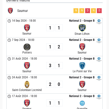
Derniers matchs
Saumur
N
N
D
N
D
14 Sep 2024
-
18:00
National 2 - Groupe B
1
1
Saumur
Dinan Léhon
7 Sep 2024
-
18:00
National 2 - Groupe B
1
2
Poitiers
Saumur
31 Août 2024
-
18:00
National 2 - Groupe B
3
1
Saumur
Le Poiré sur Vie
24 Août 2024
-
18:00
National 2 - Groupe B
2
0
Saint-Colomban Locminé
Saumur
17 Août 2024
-
18:00
National 2 - Groupe B
1
1
Saumur
Granville