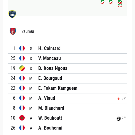
Saumur
1
H. Cointard
G
25
V. Manceau
D
19
B. Itoua Ngoua
D
24
E. Bourgaud
M
22
E. Fokam Kamguem
M
6
A. Viaud
M
87'
8
M. Blanchard
M
10
W. Bouhoutt
A
76'
26
A. Bouhenni
A