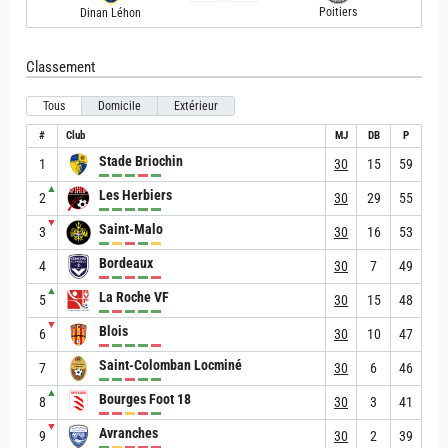
Poitiers
Dinan Léhon
Classement
Tous
Domicile
Extérieur
#
Club
MJ
DB
P
Stade Briochin
1
30
15
59
▲
Les Herbiers
2
30
29
55
▼
Saint-Malo
3
30
16
53
Bordeaux
4
30
7
49
▲
La Roche VF
5
30
15
48
▼
Blois
6
30
10
47
Saint-Colomban Locminé
7
30
6
46
▲
Bourges Foot 18
8
30
3
41
▼
Avranches
9
30
2
39