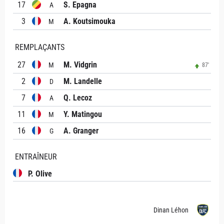
17
S. Epagna
A
3
A. Koutsimouka
M
REMPLAÇANTS
27
M. Vidgrin
M
87'
2
M. Landelle
D
7
Q. Lecoz
A
11
Y. Matingou
M
16
A. Granger
G
ENTRAÎNEUR
P. Olive
Dinan Léhon