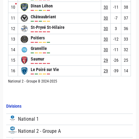
▼
Dinan Léhon
10
30
-11
38
Châteaubriant
11
30
-7
37
St-Pryvé St-Hilaire
12
30
3
36
Poitiers
13
30
-12
33
Granville
14
30
-11
32
Saumur
15
29
-26
25
Le Poiré sur Vie
16
29
-39
14
National 2 - Groupe B 2024-2025
Divisions
National 1
National 2 - Groupe A