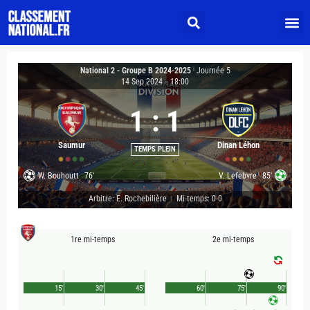
National 2 - Groupe B 2024-2025
|
Journée 5
14 Sep 2024
-
18:00
1
:
1
Saumur
Dinan Léhon
TEMPS PLEIN
W. Bouhoutt
76'
V. Lefebvre
85'
Arbitre: E. Rochebilière
Mi-temps: 0-0
|
1re mi-temps
2e mi-temps
15'
30'
45'
60'
75'
90'