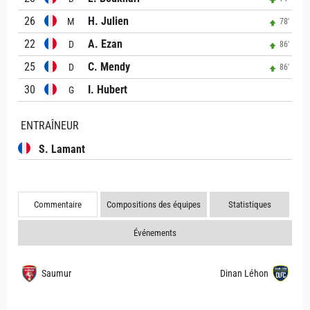
26
H. Julien
M
78'
22
A. Ezan
D
86'
25
C. Mendy
D
86'
30
I. Hubert
G
ENTRAÎNEUR
S. Lamant
Commentaire
Compositions des équipes
Statistiques
Événements
Saumur
Dinan Léhon