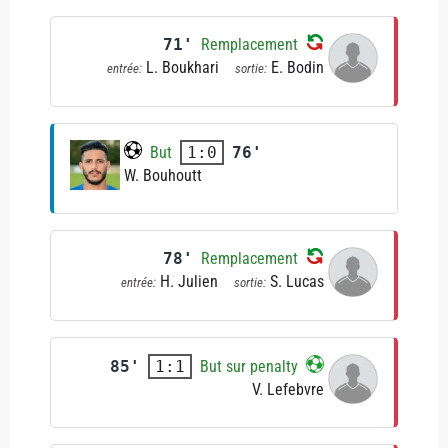
71'
Remplacement
L. Boukhari
E. Bodin
entrée:
sortie:
But
76'
1:0
W. Bouhoutt
78'
Remplacement
H. Julien
S. Lucas
entrée:
sortie:
85'
But sur penalty
1:1
V. Lefebvre