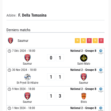
F. Della Tomasina
Arbitre:
Derniers matchs
Saumur
N
N
D
N
D
7 Déc 2024
-
18:00
National 2 - Groupe B
0
1
Saumur
Saint-Malo
30 Nov 2024
-
18:00
National 2 - Groupe B
1
1
St-Pryvé St-Hilaire
Saumur
9 Nov 2024
-
18:00
National 2 - Groupe B
1
3
Saumur
Blois
1 Nov 2024
-
18:00
National 2 - Groupe B