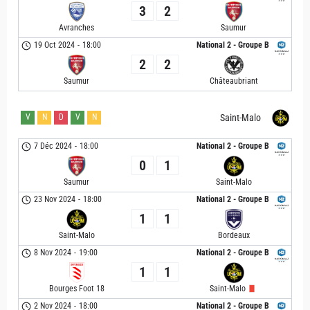
3
2
Avranches
Saumur
19 Oct 2024
-
18:00
National 2 - Groupe B
2
2
Saumur
Châteaubriant
V
N
D
V
N
Saint-Malo
7 Déc 2024
-
18:00
National 2 - Groupe B
0
1
Saumur
Saint-Malo
23 Nov 2024
-
18:00
National 2 - Groupe B
1
1
Saint-Malo
Bordeaux
8 Nov 2024
-
19:00
National 2 - Groupe B
1
1
Bourges Foot 18
Saint-Malo
2 Nov 2024
-
18:00
National 2 - Groupe B