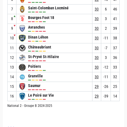
Saint-Colomban Locminé
7
30
6
46
▲
Bourges Foot 18
8
30
3
41
▼
Avranches
9
30
2
39
▼
Dinan Léhon
10
30
-11
38
Châteaubriant
11
30
-7
37
St-Pryvé St-Hilaire
12
30
3
36
Poitiers
13
30
-12
33
Granville
14
30
-11
32
Saumur
15
29
-26
25
Le Poiré sur Vie
16
29
-39
14
National 2 - Groupe B 2024-2025