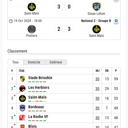
3
0
Saint-Malo
Dinan Léhon
19 Oct 2024
-
18:00
National 2 - Groupe B
2
3
Poitiers
Saint-Malo
Classement
Tous
Domicile
Extérieur
#
Club
MJ
DB
P
Stade Briochin
1
30
15
59
▲
Les Herbiers
2
30
29
55
▼
Saint-Malo
3
30
16
53
Bordeaux
4
30
7
49
▲
La Roche VF
5
30
15
48
▼
Blois
6
30
10
47