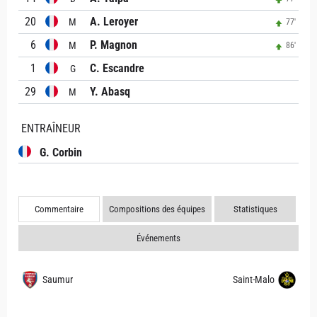
20
A. Leroyer
M
77'
6
P. Magnon
M
86'
1
C. Escandre
G
29
Y. Abasq
M
ENTRAÎNEUR
G. Corbin
Commentaire
Compositions des équipes
Statistiques
Événements
Saumur
Saint-Malo