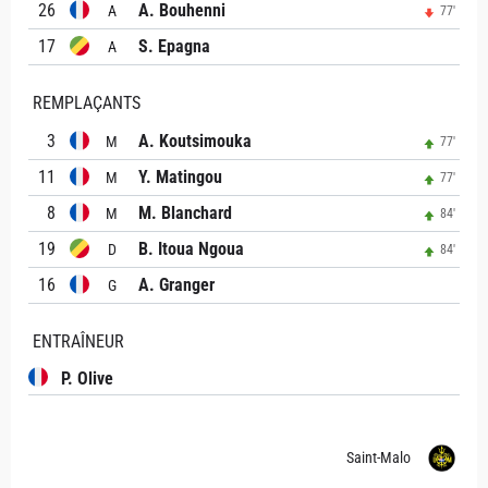
26
A. Bouhenni
A
77'
17
S. Epagna
A
REMPLAÇANTS
3
A. Koutsimouka
M
77'
11
Y. Matingou
M
77'
8
M. Blanchard
M
84'
19
B. Itoua Ngoua
D
84'
16
A. Granger
G
ENTRAÎNEUR
P. Olive
Saint-Malo