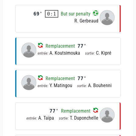
69'
But sur penalty
0:1
R. Gerbeaud
Remplacement
77'
A. Koutsimouka
C. Kipré
entrée:
sortie:
Remplacement
77'
Y. Matingou
A. Bouhenni
entrée:
sortie:
77'
Remplacement
A. Taïpa
T. Duponchelle
entrée:
sortie: