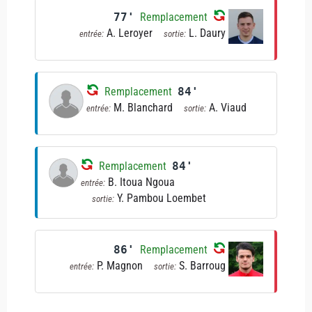
77'
Remplacement
A. Leroyer
L. Daury
entrée:
sortie:
Remplacement
84'
M. Blanchard
A. Viaud
entrée:
sortie:
Remplacement
84'
B. Itoua Ngoua
entrée:
Y. Pambou Loembet
sortie:
86'
Remplacement
P. Magnon
S. Barroug
entrée:
sortie: