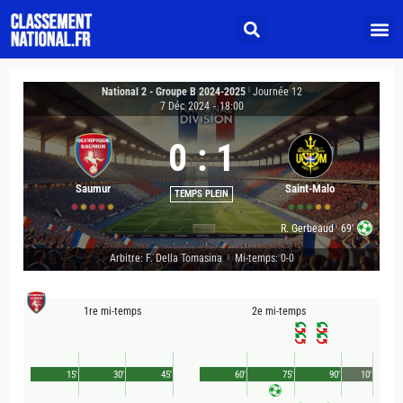
National 2 - Groupe B 2024-2025
|
Journée 12
7 Déc 2024
-
18:00
0
:
1
Saumur
Saint-Malo
TEMPS PLEIN
R. Gerbeaud
69'
Arbitre: F. Della Tomasina
Mi-temps: 0-0
|
1re mi-temps
2e mi-temps
15'
30'
45'
60'
75'
90'
10'