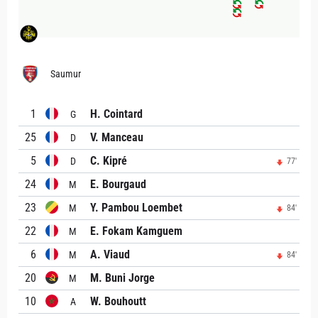
Saumur
1
H. Cointard
G
25
V. Manceau
D
5
C. Kipré
D
77'
24
E. Bourgaud
M
23
Y. Pambou Loembet
M
84'
22
E. Fokam Kamguem
M
6
A. Viaud
M
84'
20
M. Buni Jorge
M
10
W. Bouhoutt
A