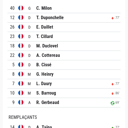
40
C. Milon
G
12
T. Duponchelle
D
77'
26
E. Daillet
D
23
T. Cillard
D
18
M. Duclovel
D
22
A. Cottereau
D
5
B. Cissé
D
8
G. Heinry
M
7
L. Daury
M
77'
10
S. Barroug
M
86'
9
R. Gerbeaud
A
69'
REMPLAÇANTS
14
A. Taïpa
D
77'