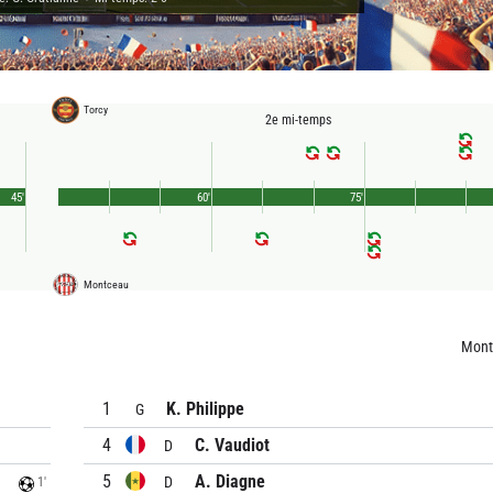
Torcy
2e mi-temps
45'
60'
75'
Montceau
Mont
1
K. Philippe
G
4
C. Vaudiot
D
5
A. Diagne
D
1'