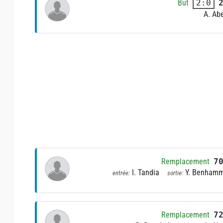
But
2:0
A. Ab
Remplacement
7
I. Tandia
Y. Benham
entrée:
sortie:
Remplacement
7