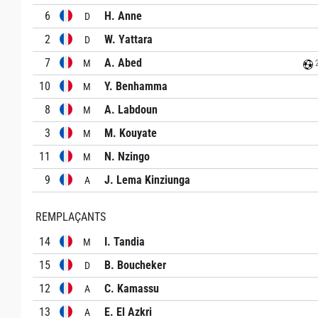
6
H. Anne
D
2
W. Yattara
D
7
A. Abed
M
2
10
Y. Benhamma
M
8
A. Labdoun
M
3
M. Kouyate
M
11
N. Nzingo
M
9
J. Lema Kinziunga
A
REMPLAÇANTS
14
I. Tandia
M
15
B. Boucheker
D
12
C. Kamassu
A
13
E. El Azkri
A