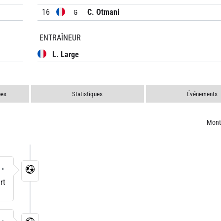
16
C. Otmani
G
ENTRAÎNEUR
L. Large
pes
Statistiques
Événements
Mont
1'
rt