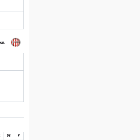
eau
E
DB
P