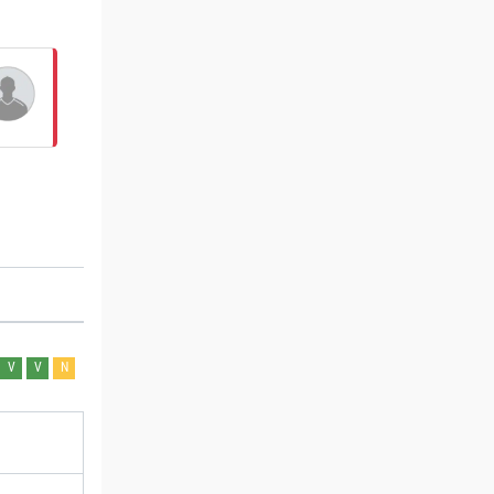
V
V
N