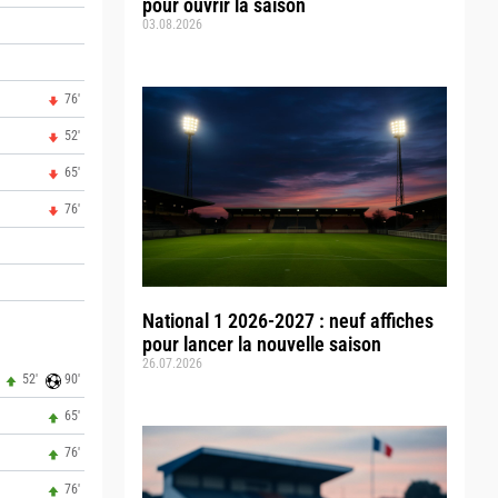
pour ouvrir la saison
03.08.2026
76'
52'
65'
76'
National 1 2026-2027 : neuf affiches
pour lancer la nouvelle saison
26.07.2026
52'
90'
65'
76'
76'