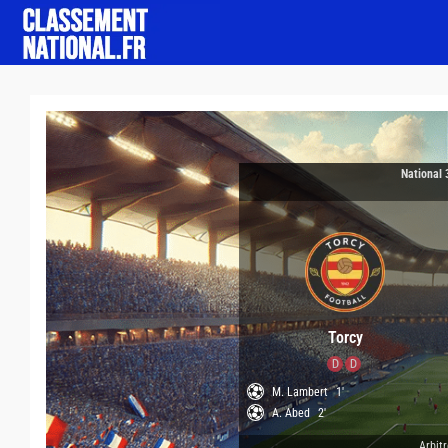
National 
Torcy
D
D
M. Lambert
1'
A. Abed
2'
Arbitr