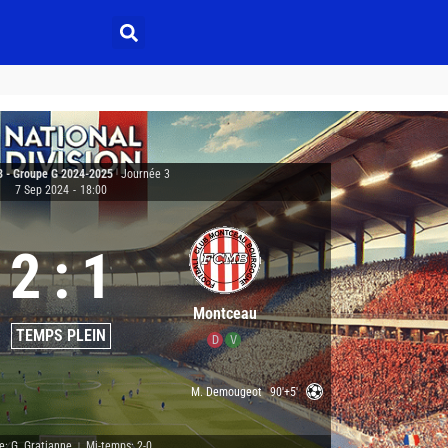
3 - Groupe G 2024-2025
|
Journée 3
7 Sep 2024
-
18:00
2
:
1
Montceau
TEMPS PLEIN
D
V
M. Demougeot
90'+5'
e: G. Gratianne
Mi-temps: 2-0
|