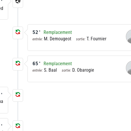
2'
ed
52'
Remplacement
M. Demougeot
T. Fournier
entrée:
sortie:
65'
Remplacement
S. Baal
D. Obarogie
entrée:
sortie:
0'
ma
2'