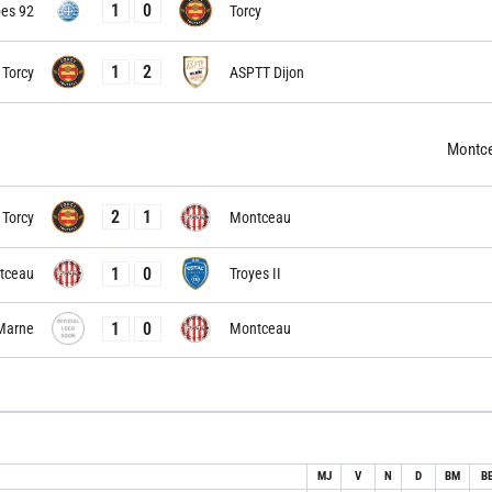
1
0
es 92
Torcy
1
2
Torcy
ASPTT Dijon
Montc
2
1
Torcy
Montceau
1
0
tceau
Troyes II
1
0
 Marne
Montceau
MJ
V
N
D
BM
B