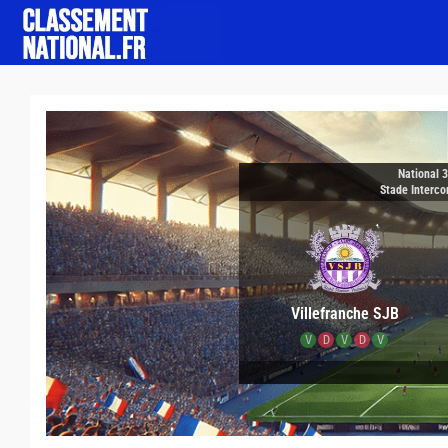
National 
Stade Interc
Villefranche SJB
V
D
V
D
V