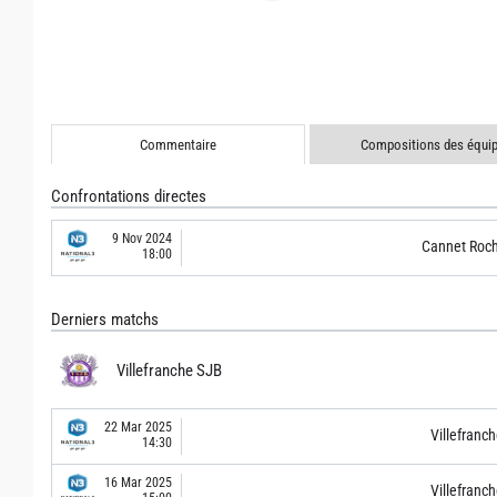
Commentaire
Compositions des équi
Confrontations directes
9 Nov 2024
Cannet Roch
18:00
Derniers matchs
Villefranche SJB
22 Mar 2025
Villefranc
14:30
16 Mar 2025
Villefranc