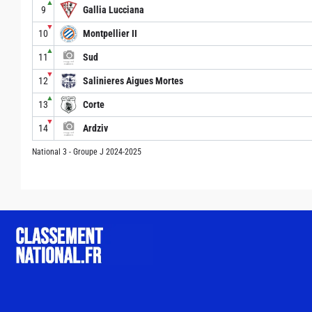
▲
9
Gallia Lucciana
▼
10
Montpellier II
▲
11
Sud
▼
12
Salinieres Aigues Mortes
▲
13
Corte
▼
14
Ardziv
National 3 - Groupe J 2024-2025