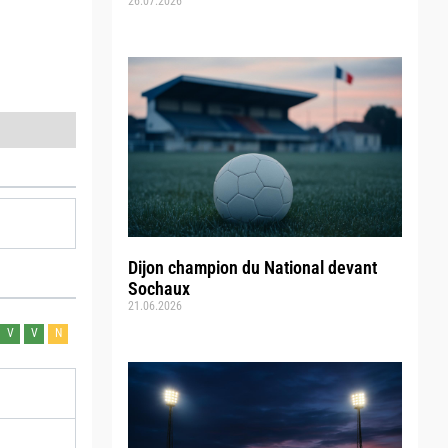
26.07.2026
Dijon champion du National devant
Sochaux
21.06.2026
V
V
N