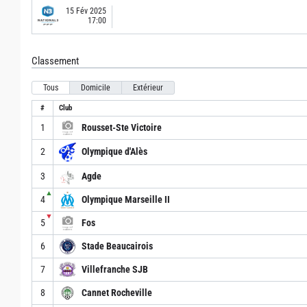
15 Fév 2025
17:00
Classement
Tous
Domicile
Extérieur
#
Club
1
Rousset-Ste Victoire
2
Olympique d'Alès
3
Agde
▲
4
Olympique Marseille II
▼
5
Fos
6
Stade Beaucairois
7
Villefranche SJB
8
Cannet Rocheville