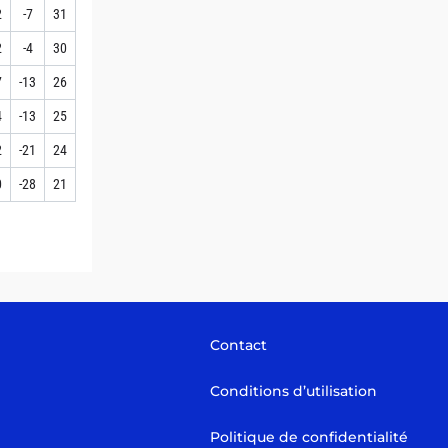
2
-7
31
2
-4
30
7
-13
26
4
-13
25
2
-21
24
0
-28
21
Contact
Conditions d’utilisation
Politique de confidentialité