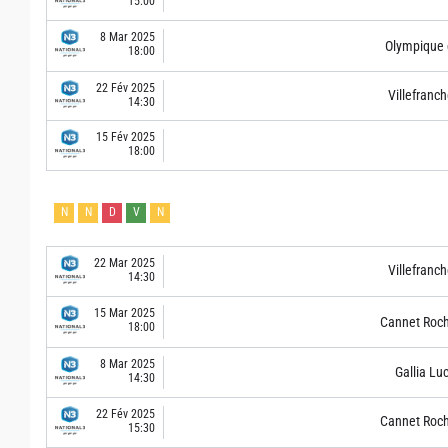
15:00
8 Mar 2025
Olympique 
18:00
22 Fév 2025
Villefranc
14:30
15 Fév 2025
18:00
N
N
D
V
N
22 Mar 2025
Villefranc
14:30
15 Mar 2025
Cannet Roch
18:00
8 Mar 2025
Gallia Lu
14:30
22 Fév 2025
Cannet Roch
15:30