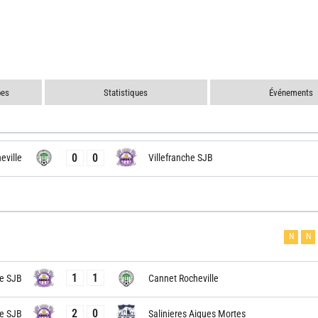
pes
Statistiques
Événements
0
0
eville
Villefranche SJB
N
N
1
1
he SJB
Cannet Rocheville
2
0
he SJB
Salinieres Aigues Mortes