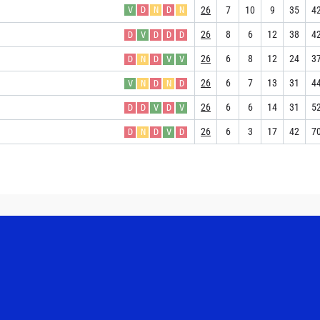
26
7
10
9
35
4
V
D
N
D
N
26
8
6
12
38
4
D
V
D
D
D
26
6
8
12
24
3
D
N
D
V
V
26
6
7
13
31
4
V
N
D
N
D
26
6
6
14
31
5
D
D
V
D
V
26
6
3
17
42
7
D
N
D
V
D