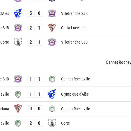
5
0
d'Alès
Villefranche SJB
2
1
he SJB
Gallia Lucciana
2
1
Corte
Villefranche SJB
Cannet Rochevi
1
1
he SJB
Cannet Rocheville
1
1
eville
Olympique d'Alès
0
0
cciana
Cannet Rocheville
2
0
eville
Corte