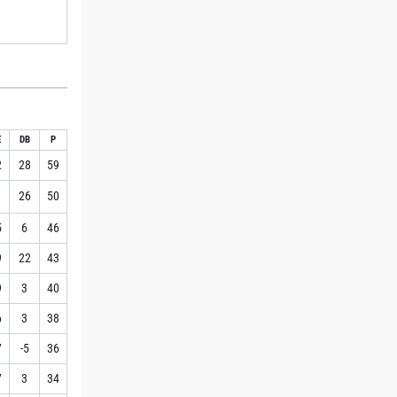
E
DB
P
2
28
59
1
26
50
5
6
46
9
22
43
9
3
40
6
3
38
7
-5
36
7
3
34