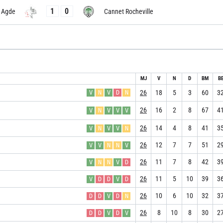
1
0
Agde
Cannet Rocheville
MJ
V
N
D
BM
B
26
18
5
3
60
3
V
N
V
D
N
26
16
2
8
67
4
V
N
V
V
V
26
14
4
8
41
3
V
N
V
V
N
26
12
7
7
51
2
V
V
N
N
V
26
11
7
8
42
3
V
N
N
V
D
26
11
5
10
39
3
V
D
D
V
D
26
10
6
10
32
3
D
D
V
D
N
26
8
10
8
30
2
D
D
V
D
V