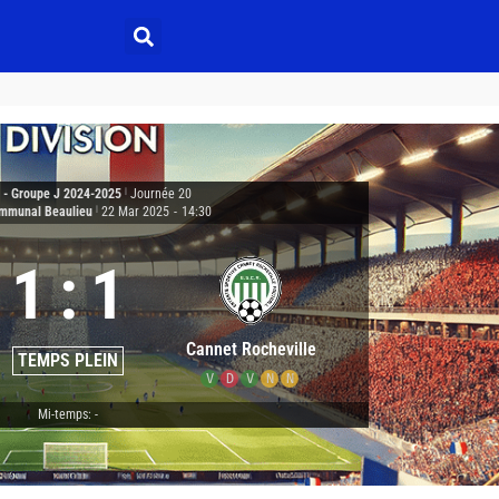
3 - Groupe J 2024-2025
|
Journée 20
ommunal Beaulieu
|
22 Mar 2025
-
14:30
1
:
1
Cannet Rocheville
TEMPS PLEIN
V
D
V
N
N
Mi-temps: -