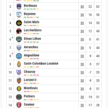
Bordeaux
2
30
22
62
Bayonne
3
30
16
56
Saint-Malo
4
30
14
50
Les Herbiers
5
30
12
49
▲
Dinan Léhon
6
30
0
41
Avranches
7
30
5
40
▼
Angoulême
8
30
-9
40
Saint-Colomban Locminé
9
30
-3
37
Chauray
10
30
-7
35
Lorient II
11
30
-9
35
Montlouis
12
30
-8
31
Poitiers
13
30
-16
31
Saumur
14
30
-17
28