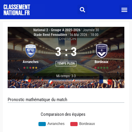
National 2 - Groupe A 2025-2026
|
Journée 30
Stade René Fenouillère
|
16 Mai 2026
-
18:00
3
:
3
Avranches
Bordeaux
TEMPS PLEIN
Mi-temps: 3-3
Pronostic mathématique du match
Comparaison des équipes