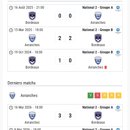
16 Août 2025
-
21:00
National 2 - Groupe A
0
0
Bordeaux
Avranches
15 Mar 2025
-
18:00
National 2 - Groupe B
2
2
Avranches
Bordeaux
19 Oct 2024
-
18:00
National 2 - Groupe B
1
0
Bordeaux
Avranches
Derniers matchs
Avranches
V
D
N
N
N
16 Mai 2026
-
18:00
National 2 - Groupe A
3
3
Avranches
Bordeaux
9 Mai 2026
-
18:00
National 2 - Groupe A