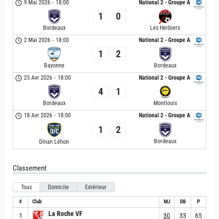
9 Mai 2026
-
18:00
National 2 - Groupe A
1
0
Bordeaux
Les Herbiers
2 Mai 2026
-
18:00
National 2 - Groupe A
1
2
Bayonne
Bordeaux
25 Avr 2026
-
18:00
National 2 - Groupe A
4
1
Bordeaux
Montlouis
18 Avr 2026
-
18:00
National 2 - Groupe A
1
2
Bordeaux
Dinan Léhon
Classement
Tous
Domicile
Extérieur
#
Club
MJ
DB
P
La Roche VF
1
30
33
65