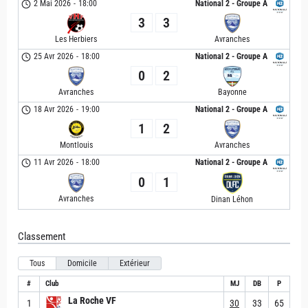
2 Mai 2026
-
18:00
National 2 - Groupe A
3
3
Les Herbiers
Avranches
25 Avr 2026
-
18:00
National 2 - Groupe A
0
2
Avranches
Bayonne
18 Avr 2026
-
19:00
National 2 - Groupe A
1
2
Montlouis
Avranches
11 Avr 2026
-
18:00
National 2 - Groupe A
0
1
Avranches
Dinan Léhon
Classement
Tous
Domicile
Extérieur
#
Club
MJ
DB
P
La Roche VF
1
30
33
65