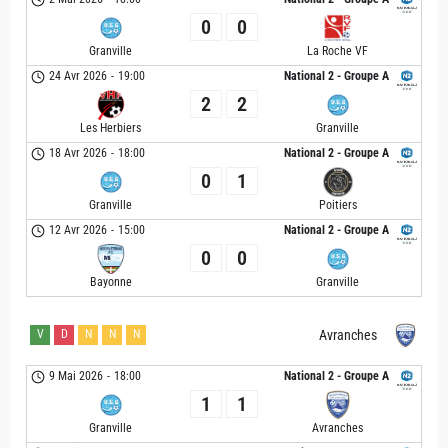
0
0
Granville
La Roche VF
24 Avr 2026
-
19:00
National 2 - Groupe A
2
2
Les Herbiers
Granville
18 Avr 2026
-
18:00
National 2 - Groupe A
0
1
Granville
Poitiers
12 Avr 2026
-
15:00
National 2 - Groupe A
0
0
Bayonne
Granville
V
D
N
N
N
Avranches
9 Mai 2026
-
18:00
National 2 - Groupe A
1
1
Granville
Avranches