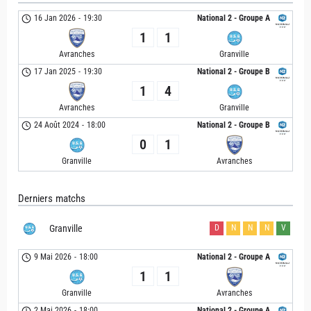
16 Jan 2026
-
19:30
National 2 - Groupe A
1
1
Avranches
Granville
17 Jan 2025
-
19:30
National 2 - Groupe B
1
4
Avranches
Granville
24 Août 2024
-
18:00
National 2 - Groupe B
0
1
Granville
Avranches
Derniers matchs
Granville
D
N
N
N
V
9 Mai 2026
-
18:00
National 2 - Groupe A
1
1
Granville
Avranches
2 Mai 2026
-
18:00
National 2 - Groupe A