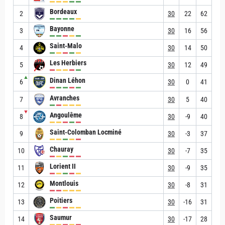
Bordeaux
2
30
22
62
Bayonne
3
30
16
56
Saint-Malo
4
30
14
50
Les Herbiers
5
30
12
49
▲
Dinan Léhon
6
30
0
41
Avranches
7
30
5
40
▼
Angoulême
8
30
-9
40
Saint-Colomban Locminé
9
30
-3
37
Chauray
10
30
-7
35
Lorient II
11
30
-9
35
Montlouis
12
30
-8
31
Poitiers
13
30
-16
31
Saumur
14
30
-17
28