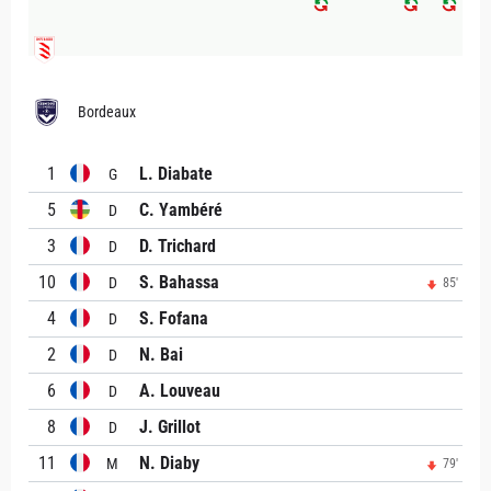
Bordeaux
1
L. Diabate
G
5
C. Yambéré
D
3
D. Trichard
D
10
S. Bahassa
D
85'
4
S. Fofana
D
2
N. Bai
D
6
A. Louveau
D
8
J. Grillot
D
11
N. Diaby
M
79'