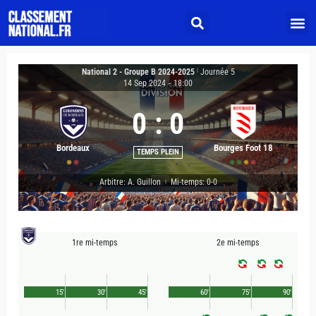
National 2 - Groupe B 2024-2025
|
Journée 5
14 Sep 2024
-
18:00
0
:
0
Bordeaux
Bourges Foot 18
TEMPS PLEIN
Arbitre: A. Guillon
Mi-temps: 0-0
|
1re mi-temps
2e mi-temps
15'
30'
45'
60'
75'
90'