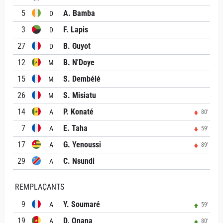
5
A. Bamba
D
3
F. Lapis
D
27
B. Guyot
D
12
B. N'Doye
M
15
S. Dembélé
M
26
S. Misiatu
M
14
P. Konaté
A
80'
7
E. Taha
A
59'
17
G. Yenoussi
A
89'
29
C. Nsundi
A
REMPLAÇANTS
9
Y. Soumaré
A
59'
19
D. Onana
A
80'