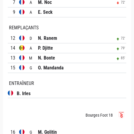
7
M. Noc
A
72'
9
E. Seck
A
REMPLAÇANTS
12
N. Ranem
D
72'
14
P. Djitte
A
79'
13
N. Bonte
M
85'
15
O. Mandanda
G
ENTRAÎNEUR
B. Irles
Bourges Foot 18
16
M. Golitin
G