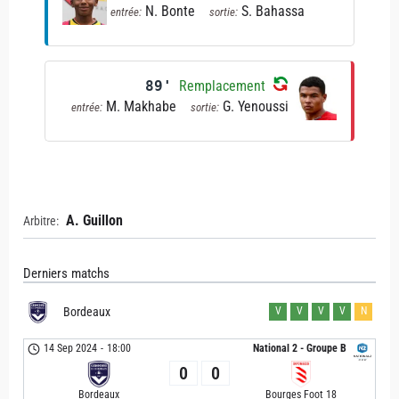
N. Bonte
S. Bahassa
entrée:
sortie:
89'
Remplacement
M. Makhabe
G. Yenoussi
entrée:
sortie:
A. Guillon
Arbitre:
Derniers matchs
Bordeaux
V
V
V
V
N
14 Sep 2024
-
18:00
National 2 - Groupe B
0
0
Bordeaux
Bourges Foot 18