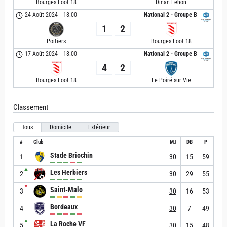
Bourges Foot 18
Dinan Léhon
24 Août 2024
-
18:00
National 2 - Groupe B
1
2
Poitiers
Bourges Foot 18
17 Août 2024
-
18:00
National 2 - Groupe B
4
2
Bourges Foot 18
Le Poiré sur Vie
Classement
Tous
Domicile
Extérieur
#
Club
MJ
DB
P
Stade Briochin
1
30
15
59
▲
Les Herbiers
2
30
29
55
▼
Saint-Malo
3
30
16
53
Bordeaux
4
30
7
49
▲
La Roche VF
5
30
15
48