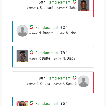
59'
Remplacement
Y. Soumaré
E. Taha
entrée:
sortie:
Remplacement
72'
N. Ranem
M. Noc
entrée:
sortie:
Remplacement
79'
P. Djitte
N. Diaby
entrée:
sortie:
80'
Remplacement
D. Onana
P. Konaté
entrée:
sortie:
Remplacement
85'