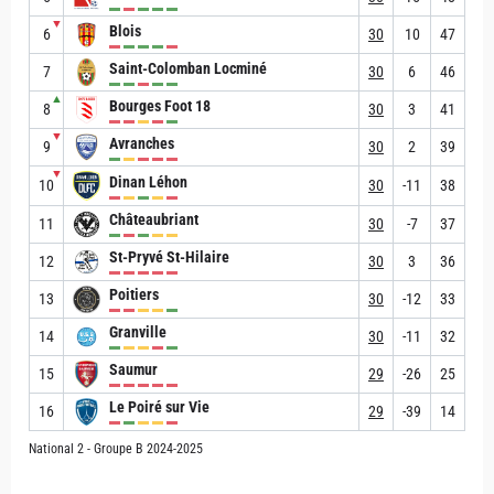
▼
Blois
6
30
10
47
Saint-Colomban Locminé
7
30
6
46
▲
Bourges Foot 18
8
30
3
41
▼
Avranches
9
30
2
39
▼
Dinan Léhon
10
30
-11
38
Châteaubriant
11
30
-7
37
St-Pryvé St-Hilaire
12
30
3
36
Poitiers
13
30
-12
33
Granville
14
30
-11
32
Saumur
15
29
-26
25
Le Poiré sur Vie
16
29
-39
14
National 2 - Groupe B 2024-2025