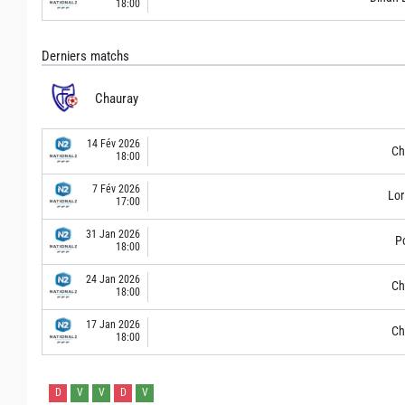
18:00
Derniers matchs
Chauray
14 Fév 2026
Ch
18:00
7 Fév 2026
Lor
17:00
31 Jan 2026
Po
18:00
24 Jan 2026
Ch
18:00
17 Jan 2026
Ch
18:00
D
V
V
D
V