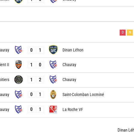
D
N
0
1
auray
Dinan Léhon
1
0
ient II
Chauray
1
2
itiers
Chauray
0
1
auray
Saint-Colomban Locminé
0
1
auray
La Roche VF
Dinan Lé