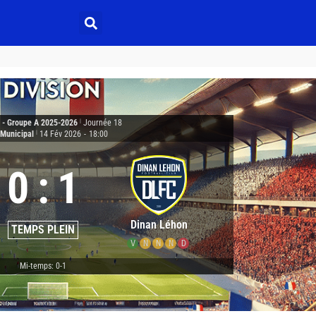
2 - Groupe A 2025-2026
|
Journée 18
 Municipal
|
14 Fév 2026
-
18:00
0
:
1
Dinan Léhon
TEMPS PLEIN
V
N
N
N
D
Mi-temps: 0-1