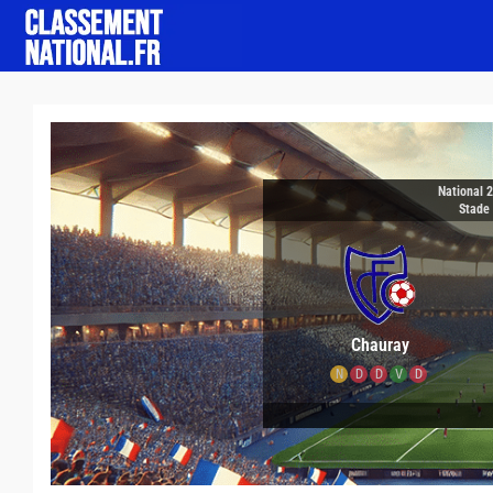
National 
Stade
Chauray
N
D
D
V
D