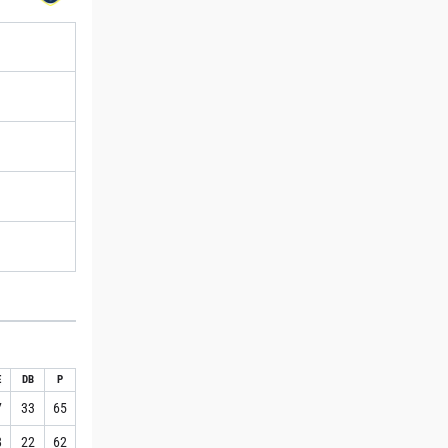
E
DB
P
7
33
65
8
22
62