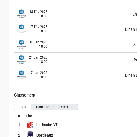
14 Fév 2026
Ch
18:00
7 Fév 2026
Dinan 
18:00
31 Jan 2026
S
18:00
24 Jan 2026
Po
18:00
17 Jan 2026
Dinan 
18:00
Classement
Tous
Domicile
Extérieur
#
Club
1
La Roche VF
2
Bordeaux