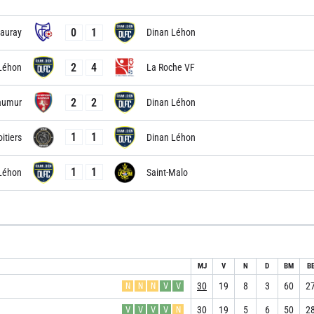
0
1
auray
Dinan Léhon
2
4
Léhon
La Roche VF
2
2
aumur
Dinan Léhon
1
1
itiers
Dinan Léhon
1
1
Léhon
Saint-Malo
MJ
V
N
D
BM
B
30
19
8
3
60
2
N
N
N
V
V
30
19
5
6
50
2
V
V
V
V
N