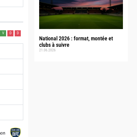
V
D
D
National 2026 : format, montée et
clubs à suivre
21.06.2026
hon