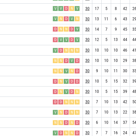
30
17
5
8
42
2
V
V
D
N
V
30
13
11
6
43
2
V
N
D
V
N
30
14
7
9
45
3
D
N
N
D
V
30
12
5
13
44
4
D
V
V
D
V
30
10
10
10
46
4
V
D
N
N
N
30
10
10
10
29
3
N
N
D
V
D
30
9
10
11
30
3
N
N
V
N
D
30
10
5
15
32
3
D
N
V
D
D
30
10
5
15
39
4
D
N
V
D
N
30
7
10
13
42
5
D
D
N
N
N
30
7
10
13
22
3
V
N
D
N
N
30
6
10
14
37
5
N
N
D
N
D
30
7
7
16
24
4
V
D
N
N
D