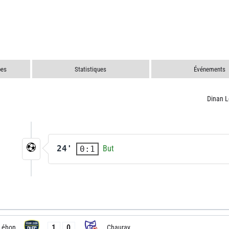
pes
Statistiques
Événements
Dinan 
24'
But
0:1
1
0
Léhon
Chauray