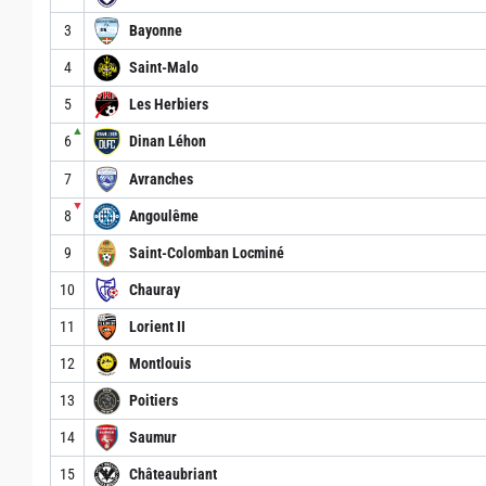
3
Bayonne
4
Saint-Malo
5
Les Herbiers
▲
6
Dinan Léhon
7
Avranches
▼
8
Angoulême
9
Saint-Colomban Locminé
10
Chauray
11
Lorient II
12
Montlouis
13
Poitiers
14
Saumur
15
Châteaubriant